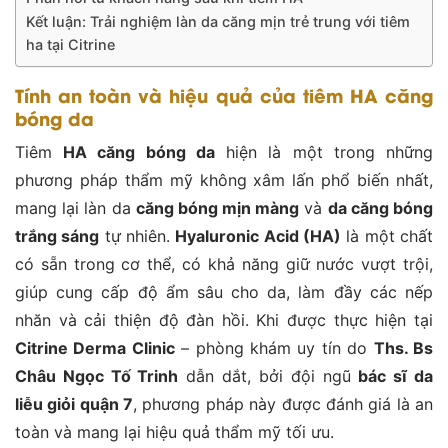
Kết luận: Trải nghiệm làn da căng mịn trẻ trung với tiêm
ha tại Citrine
Tính an toàn và hiệu quả của tiêm HA căng
bóng da
Tiêm
HA căng bóng da
hiện là một trong những
phương pháp thẩm mỹ không xâm lấn phổ biến nhất,
mang lại làn da
căng bóng mịn màng
và
da căng bóng
trắng sáng
tự nhiên.
Hyaluronic Acid (HA)
là một chất
có sẵn trong cơ thể, có khả năng giữ nước vượt trội,
giúp cung cấp độ ẩm sâu cho da, làm đầy các nếp
nhăn và cải thiện độ đàn hồi. Khi được thực hiện tại
Citrine Derma Clinic
– phòng khám uy tín do
Ths. Bs
Châu Ngọc Tố Trinh
dẫn dắt, bởi đội ngũ
bác sĩ da
liễu giỏi quận 7
, phương pháp này được đánh giá là an
toàn và mang lại hiệu quả thẩm mỹ tối ưu.