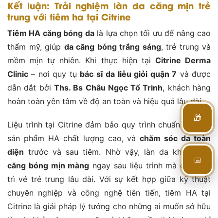
Kết luận: Trải nghiệm làn da căng mịn trẻ
trung với tiêm ha tại Citrine
Tiêm HA căng bóng da
là lựa chọn tối ưu để nâng cao
thẩm mỹ, giúp
da căng bóng trắng sáng
, trẻ trung và
mềm mịn tự nhiên. Khi thực hiện tại
Citrine Derma
Clinic
– nơi quy tụ
bác sĩ da liễu giỏi quận 7
và được
dẫn dắt bởi
Ths. Bs Châu Ngọc Tố Trinh
, khách hàng
hoàn toàn yên tâm về độ an toàn và hiệu quả lâu dài.
🎁
Liệu trình tại Citrine đảm bảo quy trình chuẩn y khoa,
sản phẩm HA chất lượng cao, và
chăm sóc da toàn
diện
trước và sau tiêm. Nhờ vậy, làn da không chỉ
📅
căng bóng mịn màng
ngay sau liệu trình mà còn duy
trì vẻ trẻ trung lâu dài. Với sự kết hợp giữa kỹ thuật
chuyên nghiệp và công nghệ tiên tiến, tiêm HA tại
Citrine là giải pháp lý tưởng cho những ai muốn sở hữu