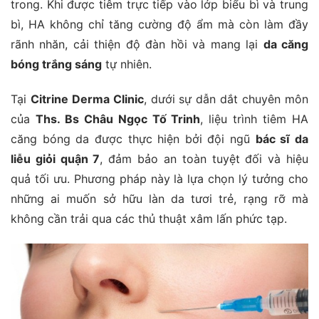
trong. Khi được tiêm trực tiếp vào lớp biểu bì và trung
bì, HA không chỉ tăng cường độ ẩm mà còn làm đầy
rãnh nhăn, cải thiện độ đàn hồi và mang lại
da căng
bóng trắng sáng
tự nhiên.
Tại
Citrine Derma Clinic
, dưới sự dẫn dắt chuyên môn
của
Ths. Bs Châu Ngọc Tố Trinh
, liệu trình tiêm HA
căng bóng da được thực hiện bởi đội ngũ
bác sĩ da
liễu giỏi quận 7
, đảm bảo an toàn tuyệt đối và hiệu
quả tối ưu. Phương pháp này là lựa chọn lý tưởng cho
những ai muốn sở hữu làn da tươi trẻ, rạng rỡ mà
không cần trải qua các thủ thuật xâm lấn phức tạp.