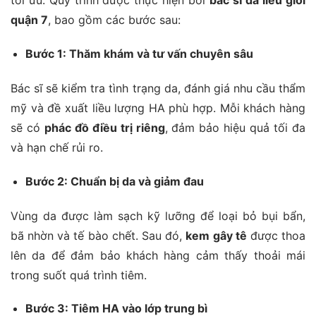
tối ưu. Quy trình được thực hiện bởi
bác sĩ da liễu giỏi
quận 7
, bao gồm các bước sau:
Bước 1: Thăm khám và tư vấn chuyên sâu
Bác sĩ sẽ kiểm tra tình trạng da, đánh giá nhu cầu thẩm
mỹ và đề xuất liều lượng HA phù hợp. Mỗi khách hàng
sẽ có
phác đồ điều trị riêng
, đảm bảo hiệu quả tối đa
và hạn chế rủi ro.
Bước 2: Chuẩn bị da và giảm đau
Vùng da được làm sạch kỹ lưỡng để loại bỏ bụi bẩn,
bã nhờn và tế bào chết. Sau đó,
kem gây tê
được thoa
lên da để đảm bảo khách hàng cảm thấy thoải mái
trong suốt quá trình tiêm.
Bước 3: Tiêm HA vào lớp trung bì