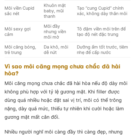
Khuôn mặt
Môi viền Cupid
Tạo “cung Cupid” chính
baby, mũi
sắc nét
xác, không dày thân môi
thanh
Môi đầy
Môi sexy gợi
Tô đậm viền môi trên để
nhưng viền
cảm
tạo độ nét đặc trưng
môi mờ
Môi căng bóng,
Da khô, môi
Dưỡng ẩm tốt trước, tiêm
trẻ trung
dễ nứt
nhẹ để cấp nước
Vì sao môi căng mọng chưa chắc đã hài
hòa?
Môi căng mọng chưa chắc đã hài hòa nếu độ dày môi
không phù hợp với tỷ lệ gương mặt. Khi filler được
dùng quá nhiều hoặc đặt sai vị trí, môi có thể trông
nặng, dày quá mức, thiếu tự nhiên khi cười hoặc làm
gương mặt mất cân đối.
Nhiều người nghĩ môi càng đầy thì càng đẹp, nhưng