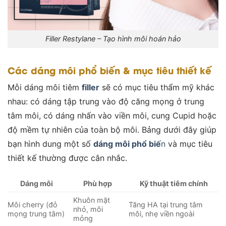
Filler Restylane – Tạo hình môi hoán hảo
Các dáng môi phổ biến & mục tiêu thiết kế
Mỗi dáng môi tiêm
filler
sẽ có mục tiêu thẩm mỹ khác
nhau: có dáng tập trung vào độ căng mọng ở trung
tâm môi, có dáng nhấn vào viền môi, cung Cupid hoặc
độ mềm tự nhiên của toàn bộ môi. Bảng dưới đây giúp
bạn hình dung một số
dáng môi phổ biế
n
và mục tiêu
thiết kế thường được cân nhắc.
Dáng môi
Phù hợp
Kỹ thuật tiêm chính
Khuôn mặt
Môi cherry (đỏ
Tăng HA tại trung tâm
nhỏ, môi
mọng trung tâm)
môi, nhẹ viền ngoài
mỏng