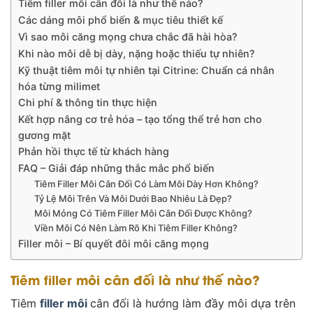
Tiêm filler môi cân đối là như thế nào?
Các dáng môi phổ biến & mục tiêu thiết kế
Vì sao môi căng mọng chưa chắc đã hài hòa?
Khi nào môi dễ bị dày, nặng hoặc thiếu tự nhiên?
Kỹ thuật tiêm môi tự nhiên tại Citrine: Chuẩn cá nhân
hóa từng milimet
Chi phí & thông tin thực hiện
Kết hợp nâng cơ trẻ hóa – tạo tổng thể trẻ hơn cho
gương mặt
Phản hồi thực tế từ khách hàng
FAQ – Giải đáp những thắc mắc phổ biến
Tiêm Filler Môi Cân Đối Có Làm Môi Dày Hơn Không?
Tỷ Lệ Môi Trên Và Môi Dưới Bao Nhiêu Là Đẹp?
Môi Mỏng Có Tiêm Filler Môi Cân Đối Được Không?
Viền Môi Có Nên Làm Rõ Khi Tiêm Filler Không?
Filler môi – Bí quyết đôi môi căng mọng
Tiêm filler môi cân đối là như thế nào?
Tiêm
filler môi
cân đối là hướng làm đầy môi dựa trên