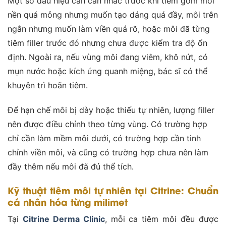
Một số dấu hiệu cần cân nhắc trước khi tiêm gồm môi
nền quá mỏng nhưng muốn tạo dáng quá đầy, môi trên
ngắn nhưng muốn làm viền quá rõ, hoặc môi đã từng
tiêm filler trước đó nhưng chưa được kiểm tra độ ổn
định. Ngoài ra, nếu vùng môi đang viêm, khô nứt, có
mụn nước hoặc kích ứng quanh miệng, bác sĩ có thể
khuyên trì hoãn tiêm.
Để hạn chế môi bị dày hoặc thiếu tự nhiên, lượng filler
nên được điều chỉnh theo từng vùng. Có trường hợp
chỉ cần làm mềm môi dưới, có trường hợp cần tinh
chỉnh viền môi, và cũng có trường hợp chưa nên làm
đầy thêm nếu môi đã đủ thể tích.
Kỹ thuật tiêm môi tự nhiên tại Citrine: Chuẩn
cá nhân hóa từng milimet
Tại
Citrine Derma Clinic
, mỗi ca tiêm môi đều được