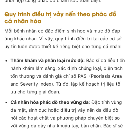
phối hợp cùng phác đồ chăm sóc toàn diện.
Quy trình điều trị vảy nến theo phác đồ
cá nhân hóa
Mỗi bệnh nhân có đặc điểm sinh học và mức độ đáp
ứng khác nhau. Vì vậy, quy trình điều trị tại các cơ sở
uy tín luôn được thiết kế riêng biệt cho từng cá nhân:
Thăm khám và phân loại mức độ:
Bác sĩ da liễu tiến
hành khám lâm sàng, xác định chủng loại, diện tích
tổn thương và đánh giá chỉ số PASI (Psoriasis Area
and Severity Index). Từ đó, lập kế hoạch trị liệu tối
ưu cho từng giai đoạn.
Cá nhân hóa phác đồ theo vùng da:
Đặc tính vùng
da mặt, sinh dục hoặc
điều trị vảy nến da đầu
đòi
hỏi các hoạt chất và phương pháp chuyên biệt so
với vùng da dày như khuỷu tay, bàn chân. Bác sĩ sẽ