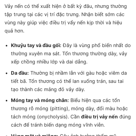
Vảy nến có thể xuất hiện ở bất kỳ đâu, nhưng thường
tập trung tại các vị trí đặc trưng. Nhận biết sớm các
vùng này giúp việc
điều trị vẩy nến
kịp thời và hiệu
quả hơn.
Khuỷu tay và đầu gối:
Đây là vùng phổ biến nhất do
thường xuyên ma sát. Tổn thương thường dày, vảy
xếp chồng nhiều lớp và dai dẳng.
Da đầu:
Thường bị nhầm lẫn với gàu hoặc viêm da
tiết bã. Tổn thương có thể lan xuống trán, sau tai
tạo thành các mảng đỏ vảy dày.
Móng tay và móng chân:
Biểu hiện qua các tổn
thương rỗ móng (pitting), móng dày, đổi màu hoặc
tách móng (onycholysis). Cần
điều trị vảy nến
đúng
cách để tránh biến dạng móng vĩnh viễn.