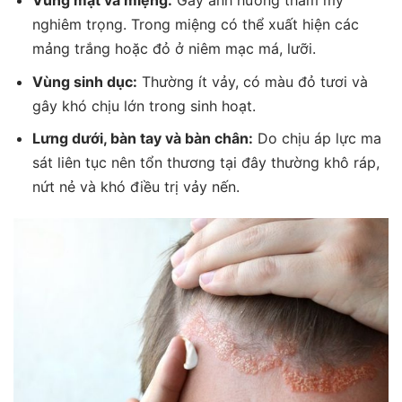
Vùng mặt và miệng:
Gây ảnh hưởng thẩm mỹ
nghiêm trọng. Trong miệng có thể xuất hiện các
mảng trắng hoặc đỏ ở niêm mạc má, lưỡi.
Vùng sinh dục:
Thường ít vảy, có màu đỏ tươi và
gây khó chịu lớn trong sinh hoạt.
Lưng dưới, bàn tay và bàn chân:
Do chịu áp lực ma
sát liên tục nên tổn thương tại đây thường khô ráp,
nứt nẻ và khó
điều trị vảy nến
.