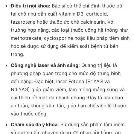
Điều trị nội khoa:
Bác sĩ có thể chỉ định thuốc bôi
tại chỗ như dẫn xuất vitamin D3, corticoid,
tazarotene hoặc thuốc ức chế calcineurin. Với
trường hợp nặng, các loại thuốc uống hệ thống như
methotrexate, cyclosporine hoặc liệu pháp tiêm sinh
học sẽ được sử dụng để kiểm soát bệnh từ bên
trong.
Công nghệ laser và ánh sáng:
Quang trị liệu là
phương pháp quan trọng cho mức độ trung bình
đến nặng. Đặc biệt, laser Fotona (Er:YAG và
Nd:YAG) giúp giảm viêm, làm mỏng mảng sừng và
cải thiện bề mặt da nhanh chóng. Đây là lựa chọn
an toàn, không xâm lấn, giúp hạn chế việc lệ thuộc
vào thuốc uống.
Chăm sóc da y khoa:
Sử dụng sản phẩm làm mềm
và dưỡng ẩm chuyên dụng để phục hồi hàng rào