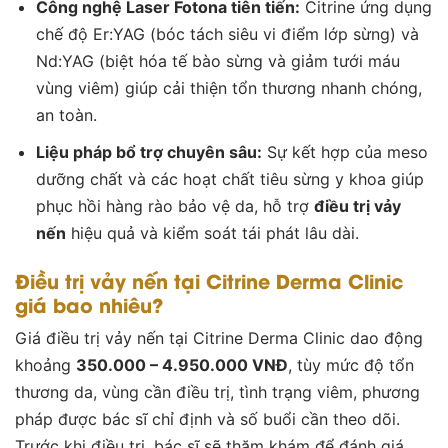
Công nghệ Laser Fotona tiên tiến:
Citrine ứng dụng
chế độ Er:YAG (bóc tách siêu vi điểm lớp sừng) và
Nd:YAG (biệt hóa tế bào sừng và giảm tưới máu
vùng viêm) giúp cải thiện tổn thương nhanh chóng,
an toàn.
Liệu pháp bổ trợ chuyên sâu:
Sự kết hợp của meso
dưỡng chất và các hoạt chất tiêu sừng y khoa giúp
phục hồi hàng rào bảo vệ da, hỗ trợ
điều trị vảy
nến
hiệu quả và kiểm soát tái phát lâu dài.
Điều trị vảy nến tại Citrine Derma Clinic
giá bao nhiêu?
Giá điều trị vảy nến tại Citrine Derma Clinic dao động
khoảng
350.000 – 4.950.000 VNĐ
, tùy mức độ tổn
thương da, vùng cần điều trị, tình trạng viêm, phương
pháp được bác sĩ chỉ định và số buổi cần theo dõi.
Trước khi điều trị, bác sĩ sẽ thăm khám để đánh giá