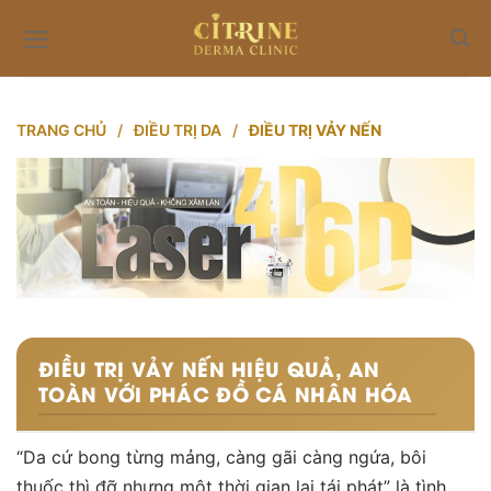
Skip
to
content
TRANG CHỦ
/
ĐIỀU TRỊ DA
/
ĐIỀU TRỊ VẢY NẾN
ĐIỀU TRỊ VẢY NẾN HIỆU QUẢ, AN
TOÀN VỚI PHÁC ĐỒ CÁ NHÂN HÓA
“Da cứ bong từng mảng, càng gãi càng ngứa, bôi
thuốc thì đỡ nhưng một thời gian lại tái phát” là tình