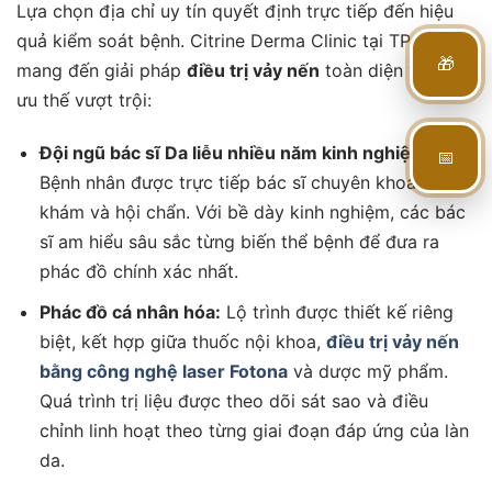
Lựa chọn địa chỉ uy tín quyết định trực tiếp đến hiệu
quả kiểm soát bệnh. Citrine Derma Clinic tại TP. HCM
🎁
mang đến giải pháp
điều trị vảy nến
toàn diện với các
ưu thế vượt trội:
Đội ngũ bác sĩ Da liễu nhiều năm kinh nghiệm:
📅
Bệnh nhân được trực tiếp bác sĩ chuyên khoa thăm
khám và hội chẩn. Với bề dày kinh nghiệm, các bác
sĩ am hiểu sâu sắc từng biến thể bệnh để đưa ra
phác đồ chính xác nhất.
Phác đồ cá nhân hóa:
Lộ trình được thiết kế riêng
biệt, kết hợp giữa thuốc nội khoa,
điều trị vảy nến
bằng công nghệ laser Fotona
và dược mỹ phẩm.
Quá trình trị liệu được theo dõi sát sao và điều
chỉnh linh hoạt theo từng giai đoạn đáp ứng của làn
da.