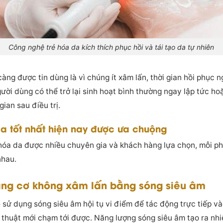
Công nghệ trẻ hóa da kích thích phục hồi và tái tạo da tự nhiên
g được tin dùng là vì chúng ít xâm lấn, thời gian hồi phục n
ười dùng có thể trở lại sinh hoạt bình thường ngay lập tức hoặ
gian sau điều trị.
a tốt nhất hiện nay được ưa chuộng
 hóa da được nhiều chuyên gia và khách hàng lựa chọn, mỗi p
nhau.
Nâng cơ không xâm lấn bằng sóng siêu âm
 sử dụng sóng siêu âm hội tụ vi điểm để tác động trực tiếp v
thuật mới chạm tới được. Năng lượng sóng siêu âm tạo ra nhiệ