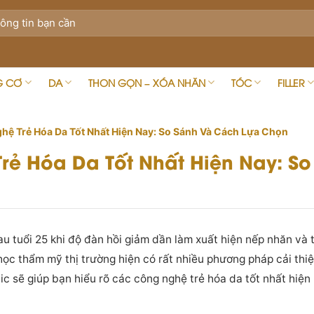
G CƠ
DA
THON GỌN – XÓA NHĂN
TÓC
FILLER
hệ Trẻ Hóa Da Tốt Nhất Hiện Nay: So Sánh Và Cách Lựa Chọn
rẻ Hóa Da Tốt Nhất Hiện Nay: S
au tuổi 25 khi độ đàn hồi giảm dần làm xuất hiện nếp nhăn và 
 học thẩm mỹ thị trường hiện có rất nhiều phương pháp cải thi
nic sẽ giúp bạn hiểu rõ các công nghệ trẻ hóa da tốt nhất hiệ