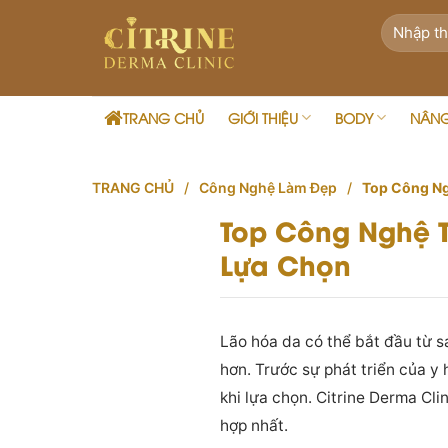
Skip
to
content
TRANG CHỦ
GIỚI THIỆU
BODY
NÂN
TRANG CHỦ
/
Công Nghệ Làm Đẹp
/
Top Công Ng
Top Công Nghệ T
Lựa Chọn
Lão hóa da có thể bắt đầu từ s
hơn. Trước sự phát triển của y
khi lựa chọn. Citrine Derma Cli
hợp nhất.