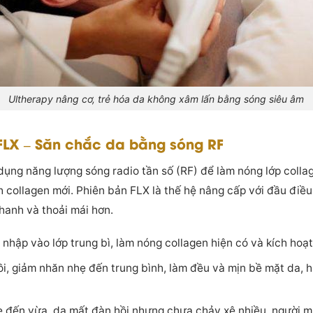
Ultherapy nâng cơ, trẻ hóa da không xâm lấn bằng sóng siêu âm
FLX – Săn chắc da bằng sóng RF
ng năng lượng sóng radio tần số (RF) để làm nóng lớp collag
nh collagen mới. Phiên bản FLX là thế hệ nâng cấp với đầu điều
nhanh và thoải mái hơn.
hập vào lớp trung bì, làm nóng collagen hiện có và kích hoạt
i, giảm nhăn nhẹ đến trung bình, làm đều và mịn bề mặt da, h
 đến vừa, da mất đàn hồi nhưng chưa chảy xệ nhiều, người mu