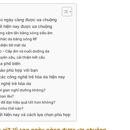
 sao ngày càng được ưa chuộng
ất hiện nay được ưa chuộng
ông xâm lấn bằng sóng siêu âm
chắc da bằng sóng RF
n diện bề mặt da
o – Cấp ẩm và nuôi dưỡng da
uyên sâu, cải thiện kết cấu
da phổ biến
nào phù hợp với bạn
 các công nghệ trẻ hóa da hiện nay
 nghệ trẻ hóa da
ời gian nghỉ dưỡng không?
 bao lâu?
 để đạt hiệu quả tốt hơn không?
 như thế nào?
ất hiện nay và cách lựa chọn phù hợp
à gì? Vì sao ngày càng được ưa chuộng