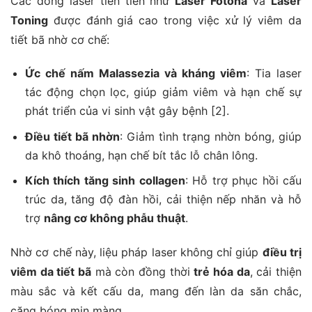
Các dòng laser tiên tiến như
Laser Fotona
và
Laser
Toning
được đánh giá cao trong việc xử lý viêm da
tiết bã nhờ cơ chế:
Ức chế nấm Malassezia và kháng viêm
: Tia laser
tác động chọn lọc, giúp giảm viêm và hạn chế sự
phát triển của vi sinh vật gây bệnh [2].
Điều tiết bã nhờn
: Giảm tình trạng nhờn bóng, giúp
da khô thoáng, hạn chế bít tắc lỗ chân lông.
Kích thích tăng sinh collagen
: Hỗ trợ phục hồi cấu
trúc da, tăng độ đàn hồi, cải thiện nếp nhăn và hỗ
trợ
nâng cơ không phẫu thuật
.
Nhờ cơ chế này, liệu pháp laser không chỉ giúp
điều trị
viêm da tiết bã
mà còn đồng thời
trẻ hóa da
, cải thiện
màu sắc và kết cấu da, mang đến làn da săn chắc,
căng bóng mịn màng.