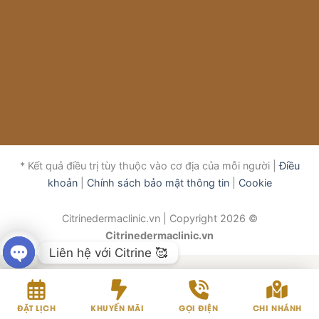
* Kết quả điều trị tùy thuộc vào cơ địa của mỗi người |
Điều
khoản
|
Chính sách bảo mật thông tin
|
Cookie
Citrinedermaclinic.vn | Copyright 2026 ©
Citrinedermaclinic.vn
Liên hệ với Citrine 🥰
OPEN
CHATY
ĐẶT LỊCH
KHUYẾN MÃI
GỌI ĐIỆN
CHI NHÁNH