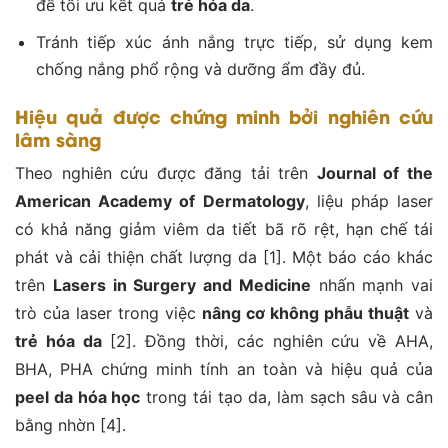
để tối ưu kết quả
trẻ hóa da
.
Tránh tiếp xúc ánh nắng trực tiếp, sử dụng kem
chống nắng phổ rộng và dưỡng ẩm đầy đủ.
Hiệu quả được chứng minh bởi nghiên cứu
lâm sàng
Theo nghiên cứu được đăng tải trên
Journal of the
American Academy of Dermatology
, liệu pháp laser
có khả năng giảm viêm da tiết bã rõ rệt, hạn chế tái
phát và cải thiện chất lượng da [1]. Một báo cáo khác
trên
Lasers in Surgery and Medicine
nhấn mạnh vai
trò của laser trong việc
nâng cơ không phẫu thuật
và
trẻ hóa da
[2]. Đồng thời, các nghiên cứu về AHA,
BHA, PHA chứng minh tính an toàn và hiệu quả của
peel da hóa học
trong tái tạo da, làm sạch sâu và cân
bằng nhờn [4].