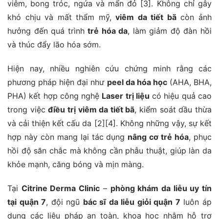
viêm, bong tróc, ngứa và mẩn đỏ [3]. Không chỉ gây
khó chịu và mất thẩm mỹ,
viêm da tiết bã
còn ảnh
hưởng đến quá trình
trẻ hóa da
, làm giảm độ đàn hồi
và thúc đẩy lão hóa sớm.
Hiện nay, nhiều nghiên cứu chứng minh rằng các
phương pháp hiện đại như
peel da hóa học
(AHA, BHA,
PHA) kết hợp công nghệ
Laser trị liệu
có hiệu quả cao
trong việc
điều trị viêm da tiết bã
, kiểm soát dầu thừa
và cải thiện kết cấu da [2][4]. Không những vậy, sự kết
hợp này còn mang lại tác dụng
nâng cơ trẻ hóa
, phục
hồi độ săn chắc mà không cần phẫu thuật, giúp làn da
khỏe mạnh, căng bóng và mịn màng.
Tại
Citrine Derma Clinic
–
phòng khám da liễu uy tín
tại quận 7
, đội ngũ
bác sĩ da liễu giỏi quận 7
luôn áp
dụng các liệu pháp an toàn, khoa học nhằm hỗ trợ