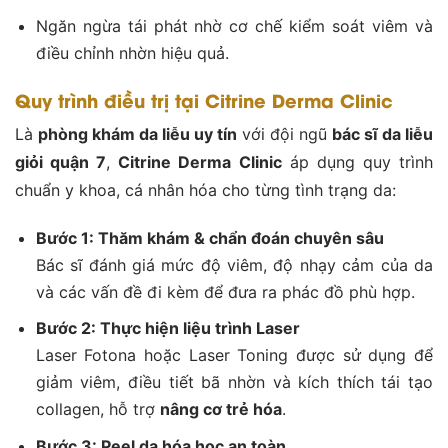
Ngăn ngừa tái phát nhờ cơ chế kiểm soát viêm và
điều chỉnh nhờn hiệu quả.
Quy trình điều trị tại Citrine Derma Clinic
Là
phòng khám da liễu uy tín
với đội ngũ
bác sĩ da liễu
giỏi quận 7
,
Citrine Derma Clinic
áp dụng quy trình
chuẩn y khoa, cá nhân hóa cho từng tình trạng da:
Bước 1: Thăm khám & chẩn đoán chuyên sâu
Bác sĩ đánh giá mức độ viêm, độ nhạy cảm của da
và các vấn đề đi kèm để đưa ra phác đồ phù hợp.
Bước 2: Thực hiện liệu trình Laser
Laser Fotona hoặc Laser Toning được sử dụng để
giảm viêm, điều tiết bã nhờn và kích thích tái tạo
collagen, hỗ trợ
nâng cơ trẻ hóa
.
Bước 3: Peel da hóa học an toàn