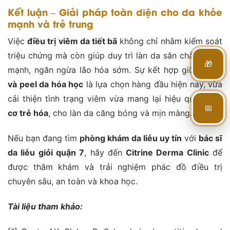
Kết luận – Giải pháp toàn diện cho da khỏe
mạnh và trẻ trung
Việc
điều trị viêm da tiết bã
không chỉ nhằm kiểm soát
triệu chứng mà còn giúp duy trì làn da săn chắc, khỏe
🎁
mạnh, ngăn ngừa lão hóa sớm. Sự kết hợp giữa
laser
và peel da hóa học
là lựa chọn hàng đầu hiện nay, vừa
cải thiện tình trạng viêm vừa mang lại hiệu quả
nâng
📅
cơ trẻ hóa
, cho làn da căng bóng và mịn màng.
Nếu bạn đang tìm
phòng khám da liễu uy tín
với
bác sĩ
da liễu giỏi quận 7
, hãy đến
Citrine Derma Clinic
để
được thăm khám và trải nghiệm phác đồ điều trị
chuyên sâu, an toàn và khoa học.
Tài liệu tham khảo: