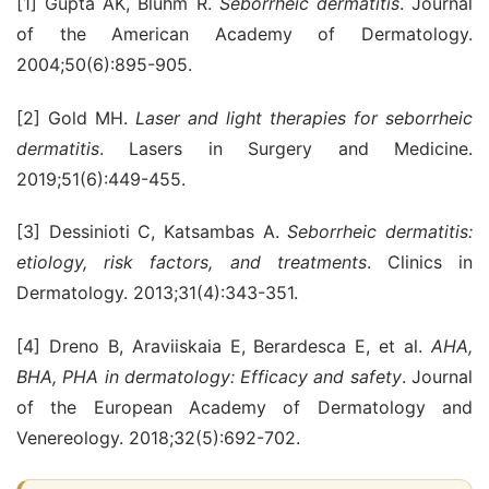
[1] Gupta AK, Bluhm R.
Seborrheic dermatitis
. Journal
of the American Academy of Dermatology.
2004;50(6):895-905.
[2] Gold MH.
Laser and light therapies for seborrheic
dermatitis
. Lasers in Surgery and Medicine.
2019;51(6):449-455.
[3] Dessinioti C, Katsambas A.
Seborrheic dermatitis:
etiology, risk factors, and treatments
. Clinics in
Dermatology. 2013;31(4):343-351.
[4] Dreno B, Araviiskaia E, Berardesca E, et al.
AHA,
BHA, PHA in dermatology: Efficacy and safety
. Journal
of the European Academy of Dermatology and
Venereology. 2018;32(5):692-702.