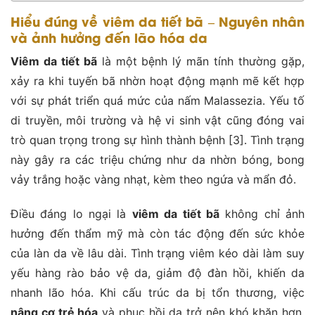
Hiểu đúng về viêm da tiết bã – Nguyên nhân
và ảnh hưởng đến lão hóa da
Viêm da tiết bã
là một bệnh lý mãn tính thường gặp,
xảy ra khi tuyến bã nhờn hoạt động mạnh mẽ kết hợp
với sự phát triển quá mức của nấm Malassezia. Yếu tố
di truyền, môi trường và hệ vi sinh vật cũng đóng vai
trò quan trọng trong sự hình thành bệnh [3]. Tình trạng
này gây ra các triệu chứng như da nhờn bóng, bong
vảy trắng hoặc vàng nhạt, kèm theo ngứa và mẩn đỏ.
Điều đáng lo ngại là
viêm da tiết bã
không chỉ ảnh
hưởng đến thẩm mỹ mà còn tác động đến sức khỏe
của làn da về lâu dài. Tình trạng viêm kéo dài làm suy
yếu hàng rào bảo vệ da, giảm độ đàn hồi, khiến da
nhanh lão hóa. Khi cấu trúc da bị tổn thương, việc
nâng cơ trẻ hóa
và phục hồi da trở nên khó khăn hơn.