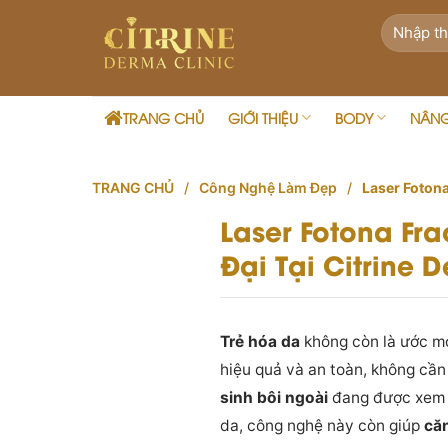
Skip
to
content
TRANG CHỦ
GIỚI THIỆU
BODY
NÂN
TRANG CHỦ
/
Công Nghệ Làm Đẹp
/
Laser Fotona
Laser Fotona Fra
Đại Tại Citrine 
Trẻ hóa da
không còn là ước mơ
hiệu quả và an toàn, không cần
sinh bôi ngoài
đang được xem là
da, công nghệ này còn giúp
că