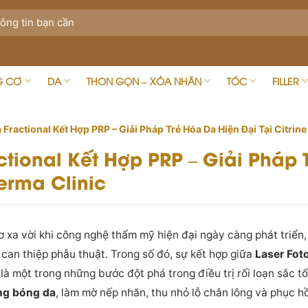
G CƠ
DA
THON GỌN – XÓA NHĂN
TÓC
FILLER
 Fractional Kết Hợp PRP – Giải Pháp Trẻ Hóa Da Hiện Đại Tại Citrin
ctional Kết Hợp PRP – Giải Pháp
Derma Clinic
 xa vời khi công nghệ thẩm mỹ hiện đại ngày càng phát triển
 can thiệp phẫu thuật. Trong số đó, sự kết hợp giữa
Laser Fot
 một trong những bước đột phá trong điều trị rối loạn sắc tố 
ng bóng da
, làm mờ nếp nhăn, thu nhỏ lỗ chân lông và phục hồ