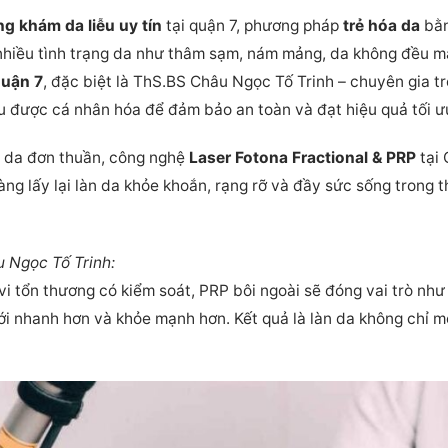
g khám da liễu uy tín
tại quận 7, phương pháp
trẻ hóa da
bằn
hiều tình trạng da như thâm sạm, nám mảng, da không đều mà
 quận 7
, đặc biệt là ThS.BS Châu Ngọc Tố Trinh – chuyên gia tr
 đều được cá nhân hóa để đảm bảo an toàn và đạt hiệu quả tối ư
g da đơn thuần, công nghệ
Laser Fotona Fractional & PRP
tại 
àng lấy lại làn da khỏe khoắn, rạng rỡ và đầy sức sống trong 
u Ngọc Tố Trinh:
c vi tổn thương có kiểm soát, PRP bôi ngoài sẽ đóng vai trò như
 mới nhanh hơn và khỏe mạnh hơn. Kết quả là làn da không chỉ