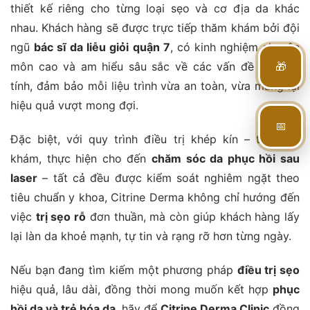
thiết kế riêng cho từng loại sẹo và cơ địa da khác
nhau. Khách hàng sẽ được trực tiếp thăm khám bởi đội
ngũ
bác sĩ da liễu giỏi quận 7
, có kinh nghiệm chuyên
🎁
môn cao và am hiểu sâu sắc về các vấn đề da mãn
tính, đảm bảo mỗi liệu trình vừa an toàn, vừa mang lại
hiệu quả vượt mong đợi.
📅
Đặc biệt, với quy trình điều trị khép kín – từ thăm
khám, thực hiện cho đến
chăm sóc da phục hồi sau
laser
– tất cả đều được kiểm soát nghiêm ngặt theo
tiêu chuẩn y khoa, Citrine Derma không chỉ hướng đến
việc
trị sẹo rỗ
đơn thuần, mà còn giúp khách hàng lấy
lại làn da khoẻ mạnh, tự tin và rạng rỡ hơn từng ngày.
Nếu bạn đang tìm kiếm một phương pháp
điều trị sẹo
hiệu quả, lâu dài, đồng thời mong muốn kết hợp
phục
hồi da và trẻ hóa da
, hãy để
Citrine Derma Clinic
đồng