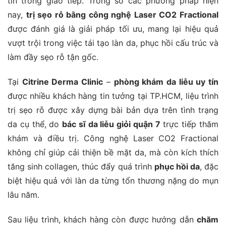
tin trong giao tiếp. Trong số các phương pháp hiện
nay,
trị sẹo rỗ bằng công nghệ Laser CO2 Fractional
được đánh giá là giải pháp tối ưu, mang lại hiệu quả
vượt trội trong việc tái tạo làn da, phục hồi cấu trúc và
làm đầy sẹo rỗ tận gốc.
Tại
Citrine Derma Clinic
–
phòng khám da liễu uy tín
được nhiều khách hàng tin tưởng tại TP.HCM, liệu trình
trị sẹo rỗ được xây dựng bài bản dựa trên tình trạng
da cụ thể, do
bác sĩ da liễu giỏi quận 7
trực tiếp thăm
khám và điều trị. Công nghệ Laser CO2 Fractional
không chỉ giúp cải thiện bề mặt da, mà còn kích thích
tăng sinh collagen, thúc đẩy quá trình
phục hồi da
, đặc
biệt hiệu quả với làn da từng tổn thương nặng do mụn
lâu năm.
Sau liệu trình, khách hàng còn được hướng dẫn
chăm