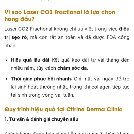
Vì sao Laser CO2 Fractional là lựa chọn
hàng đầu?
Laser CO2 Fractional không chỉ ưu việt trong việc
điều
trị sẹo rỗ
, mà còn rất an toàn và đã được FDA công
nhận:
Hiệu quả lâu dài
: Kết quả kéo dài từ vài tháng đến
nhiều năm, tùy cách
chăm sóc da
.
Thời gian phục hồi nhanh
: Chỉ mất vài ngày để trở
lại sinh hoạt thường nhật, trong khi collagen tiếp tục
tái sinh trong vòng vài tuần.
Quy trình hiệu quả tại Citrine Derma Clinic
1. Tư vấn & đánh giá chuyên sâu
Khách hàng được bác sĩ da liễu giỏi quận 7 thăm khám