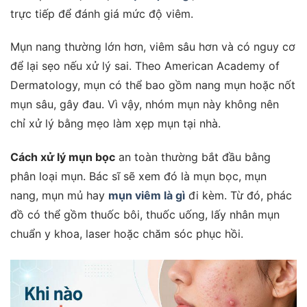
trực tiếp để đánh giá mức độ viêm.
Mụn nang thường lớn hơn, viêm sâu hơn và có nguy cơ
để lại sẹo nếu xử lý sai. Theo American Academy of
Dermatology, mụn có thể bao gồm nang mụn hoặc nốt
mụn sâu, gây đau. Vì vậy, nhóm mụn này không nên
chỉ xử lý bằng mẹo làm xẹp mụn tại nhà.
Cách xử lý mụn bọc
an toàn thường bắt đầu bằng
phân loại mụn. Bác sĩ sẽ xem đó là mụn bọc, mụn
nang, mụn mủ hay
mụn viêm là gì
đi kèm. Từ đó, phác
đồ có thể gồm thuốc bôi, thuốc uống, lấy nhân mụn
chuẩn y khoa, laser hoặc chăm sóc phục hồi.