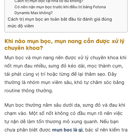
Cách trị mụn bọc tại nhà có đủ không?
Có nên nặn mụn bọc trước khi điều trị bằng Fotona
Dynamis Max không?
Cách trị mụn bọc an toàn bắt đầu từ đánh giá đúng
mức độ viêm
Khi nào mụn bọc, mụn nang cần được xử lý
chuyên khoa?
Mụn bọc và mụn nang nên được xử lý chuyên khoa khi
nốt mụn đau nhiều, sưng đỏ kéo dài, mọc thành cụm,
tái phát cùng vị trí hoặc từng để lại thâm sẹo. Đây
thường là nhóm mụn viêm sâu, khó tự chăm sóc bằng
routine thông thường.
Mụn bọc thường nằm sâu dưới da, sưng đỏ và đau khi
chạm vào. Một số nốt không có đầu mụn rõ nên việc
tự nặn dễ làm tổn thương mô xung quanh. Nếu bạn
chưa phân biệt được
mụn bọc là gì
, bác sĩ nên kiểm tra