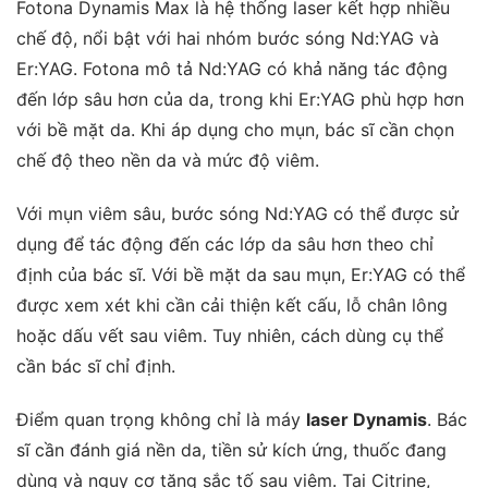
Fotona Dynamis Max là hệ thống laser kết hợp nhiều
chế độ, nổi bật với hai nhóm bước sóng Nd:YAG và
Er:YAG. Fotona mô tả Nd:YAG có khả năng tác động
đến lớp sâu hơn của da, trong khi Er:YAG phù hợp hơn
với bề mặt da. Khi áp dụng cho mụn, bác sĩ cần chọn
chế độ theo nền da và mức độ viêm.
Với mụn viêm sâu, bước sóng Nd:YAG có thể được sử
dụng để tác động đến các lớp da sâu hơn theo chỉ
định của bác sĩ. Với bề mặt da sau mụn, Er:YAG có thể
được xem xét khi cần cải thiện kết cấu, lỗ chân lông
hoặc dấu vết sau viêm. Tuy nhiên, cách dùng cụ thể
cần bác sĩ chỉ định.
Điểm quan trọng không chỉ là máy
laser Dynamis
. Bác
sĩ cần đánh giá nền da, tiền sử kích ứng, thuốc đang
dùng và nguy cơ tăng sắc tố sau viêm. Tại Citrine,