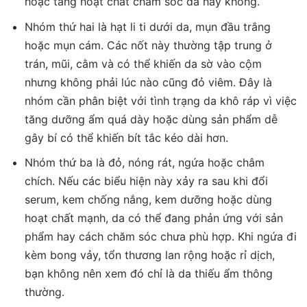
hoặc tăng hoạt chất chăm sóc da hay không.
Nhóm thứ hai là hạt li ti dưới da, mụn đầu trắng
hoặc mụn cám. Các nốt này thường tập trung ở
trán, mũi, cằm và có thể khiến da sờ vào cộm
nhưng không phải lúc nào cũng đỏ viêm. Đây là
nhóm cần phân biệt với tình trạng da khô ráp vì việc
tăng dưỡng ẩm quá dày hoặc dùng sản phẩm dễ
gây bí có thể khiến bít tắc kéo dài hơn.
Nhóm thứ ba là đỏ, nóng rát, ngứa hoặc châm
chích. Nếu các biểu hiện này xảy ra sau khi đổi
serum, kem chống nắng, kem dưỡng hoặc dùng
hoạt chất mạnh, da có thể đang phản ứng với sản
phẩm hay cách chăm sóc chưa phù hợp. Khi ngứa đi
kèm bong vảy, tổn thương lan rộng hoặc rỉ dịch,
bạn không nên xem đó chỉ là da thiếu ẩm thông
thường.