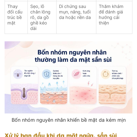
Thay
Sẹo, lỗ
Di chứng sau
Thăm khám
đổi cấu
chân lông
mụn, nắng, tuổi
để đánh giá
trúc bề
rõ, da gồ
da hoặc nền da
hướng cải
mặt
ghề kéo
thiện
dài
Bốn nhóm nguyên nhân khiến bề mặt da kém mịn
Xử lý ban đầu khi da mặt ngứa, sần sùi