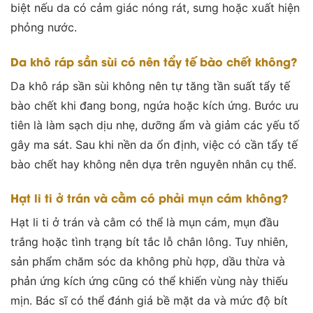
biệt nếu da có cảm giác nóng rát, sưng hoặc xuất hiện
phỏng nước.
Da khô ráp sần sùi có nên tẩy tế bào chết không?
Da khô ráp sần sùi không nên tự tăng tần suất tẩy tế
bào chết khi đang bong, ngứa hoặc kích ứng. Bước ưu
tiên là làm sạch dịu nhẹ, dưỡng ẩm và giảm các yếu tố
gây ma sát. Sau khi nền da ổn định, việc có cần tẩy tế
bào chết hay không nên dựa trên nguyên nhân cụ thể.
Hạt li ti ở trán và cằm có phải mụn cám không?
Hạt li ti ở trán và cằm có thể là mụn cám, mụn đầu
trắng hoặc tình trạng bít tắc lỗ chân lông. Tuy nhiên,
sản phẩm chăm sóc da không phù hợp, dầu thừa và
phản ứng kích ứng cũng có thể khiến vùng này thiếu
mịn. Bác sĩ có thể đánh giá bề mặt da và mức độ bít