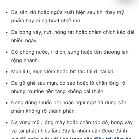
Da sần, đỏ hoặc ngứa xuất hiện sau khi thay mỹ
phẩm hay dùng hoạt chất mới.
Da bong vảy, nứt, nóng rát hoặc châm chích kéo dài
nhiều ngày.
Có phỏng nước, rỉ dịch, sưng hoặc tổn thương lan
rộng nhanh.
Mụn li ti, mụn viêm hoặc bít tắc tái đi tái lại.
Da gồ ghề sau mụn, có sẹo hoặc lỗ chân lông rõ
nhưng routine nền tảng không cải thiện.
Đang dùng thuốc bôi hoặc nghi ngờ đã dùng sản
phẩm không rõ thành phần.
Da vùng mũi, lông mày hoặc chân tóc đỏ, bong vảy
và tái phát nhiều lần; đây là nhóm cần được đánh
giá để phân biệt với tình trạng cần
điều trị viêm da