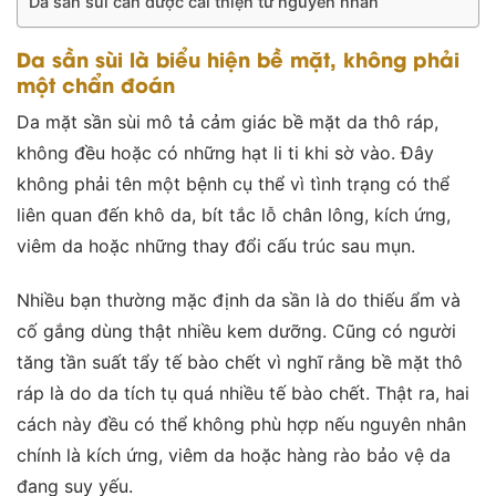
Da sần sùi cần được cải thiện từ nguyên nhân
Da sần sùi là biểu hiện bề mặt, không phải
một chẩn đoán
Da mặt sần sùi mô tả cảm giác bề mặt da thô ráp,
không đều hoặc có những hạt li ti khi sờ vào. Đây
không phải tên một bệnh cụ thể vì tình trạng có thể
liên quan đến khô da, bít tắc lỗ chân lông, kích ứng,
viêm da hoặc những thay đổi cấu trúc sau mụn.
Nhiều bạn thường mặc định da sần là do thiếu ẩm và
cố gắng dùng thật nhiều kem dưỡng. Cũng có người
tăng tần suất tẩy tế bào chết vì nghĩ rằng bề mặt thô
ráp là do da tích tụ quá nhiều tế bào chết. Thật ra, hai
cách này đều có thể không phù hợp nếu nguyên nhân
chính là kích ứng, viêm da hoặc hàng rào bảo vệ da
đang suy yếu.