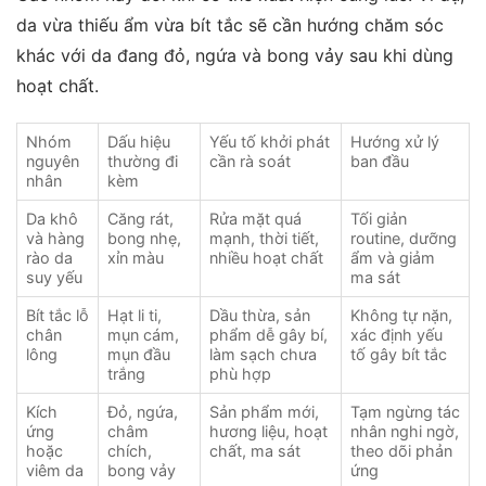
da vừa thiếu ẩm vừa bít tắc sẽ cần hướng chăm sóc
khác với da đang đỏ, ngứa và bong vảy sau khi dùng
hoạt chất.
Nhóm
Dấu hiệu
Yếu tố khởi phát
Hướng xử lý
nguyên
thường đi
cần rà soát
ban đầu
nhân
kèm
Da khô
Căng rát,
Rửa mặt quá
Tối giản
và hàng
bong nhẹ,
mạnh, thời tiết,
routine, dưỡng
rào da
xỉn màu
nhiều hoạt chất
ẩm và giảm
suy yếu
ma sát
Bít tắc lỗ
Hạt li ti,
Dầu thừa, sản
Không tự nặn,
chân
mụn cám,
phẩm dễ gây bí,
xác định yếu
lông
mụn đầu
làm sạch chưa
tố gây bít tắc
trắng
phù hợp
Kích
Đỏ, ngứa,
Sản phẩm mới,
Tạm ngừng tác
ứng
châm
hương liệu, hoạt
nhân nghi ngờ,
hoặc
chích,
chất, ma sát
theo dõi phản
viêm da
bong vảy
ứng