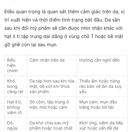
Điều quan trọng là quan sát thêm cảm giác trên da, vị
trí xuất hiện và thời điểm tình trạng bắt đầu. Da sần
sau khi đổi mỹ phẩm sẽ cần được nhìn nhận khác với
hạt li ti tập trung dai dẳng ở vùng chữ T hoặc bề mặt
gồ ghề còn lại sau mụn.
Biểu
Cảm nhận trên da
Hướng cần nghĩ đến
hiện
chính
Khô,
Da ráp hơn sau khi rửa
Thiếu ẩm hoặc hàng
bong,
mặt, dễ xót khi thoa
rào bảo vệ làn da suy
căng rát
sản phẩm
yếu
Hạt li ti,
Sờ cộm, tập trung ở
Mụn cám, mụn đầu
không
trán, mũi hoặc cằm
trắng hoặc bít tắc
viêm rõ
Đỏ,
Da khó chịu sau mỹ
Kích ứng, viêm da tiếp
ngứa,
phẩm hoặc hoạt chất
xúc hoặc vấn đề da