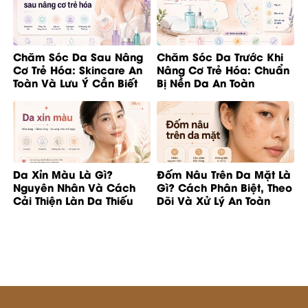
Chăm Sóc Da Sau Nâng
Chăm Sóc Da Trước Khi
Cơ Trẻ Hóa: Skincare An
Nâng Cơ Trẻ Hóa: Chuẩn
Toàn Và Lưu Ý Cần Biết
Bị Nền Da An Toàn
Da Xỉn Màu Là Gì?
Đốm Nâu Trên Da Mặt Là
Nguyên Nhân Và Cách
Gì? Cách Phân Biệt, Theo
Cải Thiện Làn Da Thiếu
Dõi Và Xử Lý An Toàn
Rạng Rỡ