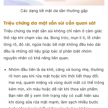
Các dạng bề mặt da sần thường gặp
Triệu chứng da mặt sần sùi cần quan sát
Triệu chứng da mặt sần sùi không chỉ nằm ở cảm giác
thô ráp khi chạm vào da. Bong tróc, mụn li ti, lỗ chân
lông rõ, đỏ rát, ngứa hoặc bề mặt không đều kéo dài
đều là những dữ liệu giúp bác sĩ phân biệt nhóm
nguyên nhân có khả năng liên quan.
Nhóm đầu tiên là da khô, căng và bong nhẹ, thường
rõ hơn sau khi rửa mặt hoặc khi thời tiết thay đổi.
Hai má, quanh miệng và vùng dưới mắt có thể trông
kém mịn, xỉn màu hoặc dễ rát khi thoa sản phẩm.
Bạn nên để ý xem tình trạng này có xuất hiện sau
khi dùng sữa rửa mặt mạnh, làm sạch nhiều bước