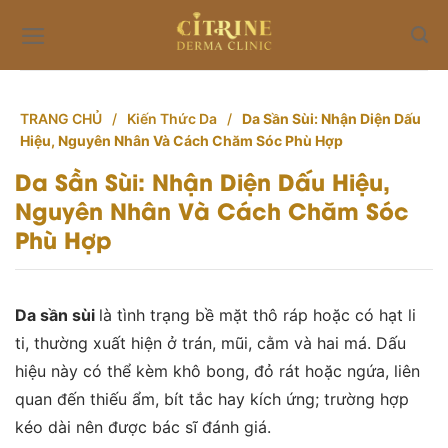
Skip
to
content
TRANG CHỦ
/
Kiến Thức Da
/
Da Sần Sùi: Nhận Diện Dấu
Hiệu, Nguyên Nhân Và Cách Chăm Sóc Phù Hợp
Da Sần Sùi: Nhận Diện Dấu Hiệu,
Nguyên Nhân Và Cách Chăm Sóc
Phù Hợp
Da sần sùi
là tình trạng bề mặt thô ráp hoặc có hạt li
ti, thường xuất hiện ở trán, mũi, cằm và hai má. Dấu
hiệu này có thể kèm khô bong, đỏ rát hoặc ngứa, liên
quan đến thiếu ẩm, bít tắc hay kích ứng; trường hợp
kéo dài nên được bác sĩ đánh giá.