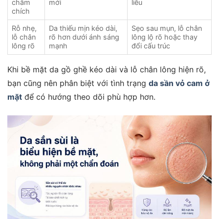
châm
mới
liễu
chích
Rỗ nhẹ,
Da thiếu mịn kéo dài,
Sẹo sau mụn, lỗ chân
lỗ chân
rõ hơn dưới ánh sáng
lông lộ rõ hoặc thay
lông rõ
mạnh
đổi cấu trúc
Khi bề mặt da gồ ghề kéo dài và lỗ chân lông hiện rõ,
bạn cũng nên phân biệt với tình trạng
da sần vỏ cam ở
mặt
để có hướng theo dõi phù hợp hơn.