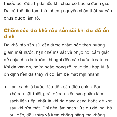
thuốc bôi điều trị da liễu khi chưa có bác sĩ đánh giá.
Da có thể dịu tạm thời nhưng nguyên nhân thật sự vẫn
chưa được làm rõ.
Chăm sóc da khô ráp sần sùi khi da đã ổn
định
Da khô ráp sần sùi cần được chăm sóc theo hướng
giảm mất nước, hạn chế ma sát và phục hồi cảm giác
dễ chịu cho da trước khi nghĩ đến các bước treatment.
Khi da vẫn đỏ, ngứa hoặc bong rõ, mục tiêu hợp lý là
ổn định nền da thay vì cố làm bề mặt mịn nhanh.
Làm sạch là bước đầu tiên cần điều chỉnh. Bạn
không nhất thiết phải dùng nhiều sản phẩm làm
sạch liên tiếp, nhất là khi da đang căng hoặc dễ xót
sau khi rửa mặt. Chỉ nên làm sạch vừa đủ để loại bỏ
bụi bẩn, dầu thừa và kem chống nắng mà không