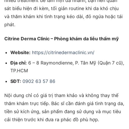
nhiều treatment để làm mịn da nhanh, bạn nên quan
sát biểu hiện đi kèm, tối giản routine khi da khó chịu
và thăm khám khi tình trạng kéo dài, đỏ ngứa hoặc tái
phát.
Citrine Derma Clinic – Phòng khám da liễu thẩm mỹ
Website:
https://citrinedermaclinic.vn/
Địa chỉ:
6 – 8 Raymondienne, P. Tân Mỹ (Quận 7 cũ),
TP.HCM
SĐT:
0902 63 57 86
Nội dung chỉ có giá trị tham khảo và không thay thế
thăm khám trực tiếp. Bác sĩ cần đánh giá tình trạng da,
tiền sử kích ứng, sản phẩm đang sử dụng và mục tiêu
cải thiện trước khi đưa ra phác đồ phù hợp.