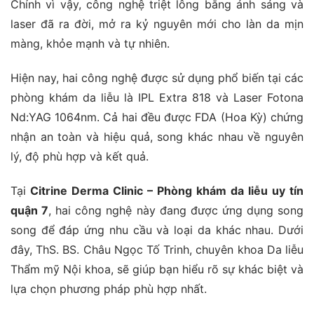
Chính vì vậy, công nghệ triệt lông bằng ánh sáng và
laser đã ra đời, mở ra kỷ nguyên mới cho làn da mịn
màng, khỏe mạnh và tự nhiên.
Hiện nay, hai công nghệ được sử dụng phổ biến tại các
phòng khám da liễu là IPL Extra 818 và Laser Fotona
Nd:YAG 1064nm. Cả hai đều được FDA (Hoa Kỳ) chứng
nhận an toàn và hiệu quả, song khác nhau về nguyên
lý, độ phù hợp và kết quả.
Tại
Citrine Derma Clinic – Phòng khám da liễu uy tín
quận 7
, hai công nghệ này đang được ứng dụng song
song để đáp ứng nhu cầu và loại da khác nhau. Dưới
đây, ThS. BS. Châu Ngọc Tố Trinh, chuyên khoa Da liễu
Thẩm mỹ Nội khoa, sẽ giúp bạn hiểu rõ sự khác biệt và
lựa chọn phương pháp phù hợp nhất.