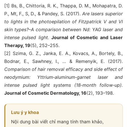
[1] Bs, B., Chittoria, R. K., Thappa, D. M., Mohapatra, D.
P., Mt, F., S, D., & Pandey, S. (2017).
Are lasers superior
to lights in the photoepilation of Fitzpatrick V and VI
skin types?–A comparison between Nd: YAG laser and
intense pulsed light.
Journal of Cosmetic and Laser
Therapy, 19
(5), 252–255.
[2] Szima, G. Z., Janka, E. A., Kovacs, A., Bortely, B.,
Bodnar, E., Sawhney, I., … & Remenyik, E. (2017).
Comparison of hair removal efficacy and side effect of
neodymium: Yttrium‐aluminum‐garnet laser and
intense pulsed light systems (18‐month follow‐up).
Journal of Cosmetic Dermatology, 16
(2), 193–198.
Lưu ý y khoa
Nội dung bài viết chỉ mang tính tham khảo,