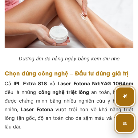
Dưỡng ẩm da hằng ngày bằng kem dịu nhẹ
Chọn đúng công nghệ – Đầu tư đúng giá trị
Cả
IPL Extra 818
và
Laser Fotona Nd:YAG 1064nm
đều là những
công nghệ triệt lông
an toàn, hiệu quả
🎁
được chứng minh bằng nhiều nghiên cứu y học. Tuy
nhiên,
Laser Fotona
vượt trội hơn về khả năng triệt
lông tận gốc, độ an toàn cho da sậm màu và hiệu quả
📅
lâu dài.