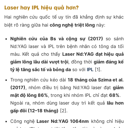
Laser hay
IPL hiệu quả hơn
?
Hai nghiên cứu quốc tế uy tín đã khẳng định sự khác
biệt rõ ràng giữa hai
công nghệ triệt lông
này:
Nghiên cứu của Bs và cộng sự (2017)
so sánh
Nd:YAG laser và IPL trên bệnh nhân có tông da tối
màu. Kết quả cho thấy
Laser Nd:YAG đạt hiệu quả
giảm lông lâu dài vượt trội
, đồng thời
giảm đáng kể
tỷ lệ tăng sắc tố và bỏng da
so với
IPL
[1].
Trong nghiên cứu kéo dài
18 tháng của Szima et al.
(2017)
, nhóm điều trị bằng Nd:YAG laser đạt
giảm
mật độ lông 86%
, trong khi nhóm IPL chỉ đạt
68%
.
Ngoài ra, nhóm dùng laser duy trì kết quả
lâu hơn
gấp đôi (12–18 tháng)
[2].
Công nghệ
Laser Nd:YAG 1064nm
không chỉ hiệu