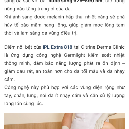
sáng đa sắc với dải
bước sóng 625–690 nm
, tác động
nông vào tầng trung bì của da.
Khi ánh sáng được melanin hấp thu, nhiệt năng sẽ phá
hủy tế bào mầm nang lông, giúp giảm mọc lông tạm
thời và làm sáng da vùng điều trị.
Điểm nổi bật của
IPL Extra 818
tại Citrine Derma Clinic
là ứng dụng công nghệ Germlight kiểm soát nhiệt
thông minh, đảm bảo năng lượng phát ra ổn định –
giảm đau rát, an toàn hơn cho da tối màu và da nhạy
cảm.
Công nghệ này phù hợp với các vùng diện rộng như
tay, chân, lưng, nơi da ít nhạy cảm và cần xử lý lượng
lông lớn cùng lúc.