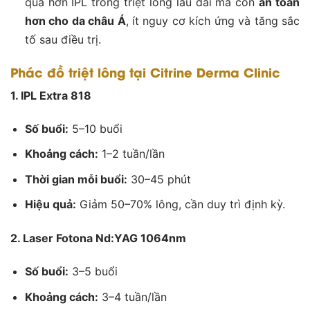
quả hơn IPL trong triệt lông lâu dài mà còn
an toàn
hơn cho da châu Á
, ít nguy cơ kích ứng và tăng sắc
tố sau điều trị.
Phác đồ triệt lông tại Citrine Derma Clinic
1. IPL Extra 818
Số buổi:
5–10 buổi
Khoảng cách:
1–2 tuần/lần
Thời gian mỗi buổi:
30–45 phút
Hiệu quả:
Giảm 50–70% lông, cần duy trì định kỳ.
2. Laser Fotona Nd:YAG 1064nm
Số buổi:
3–5 buổi
Khoảng cách:
3–4 tuần/lần