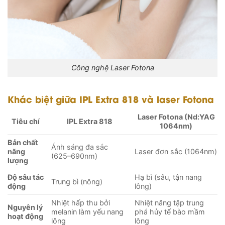
Công nghệ Laser Fotona
Khác biệt giữa IPL Extra 818 và laser Fotona
Laser Fotona (Nd:YAG
Tiêu chí
IPL Extra 818
1064nm)
Bản chất
Ánh sáng đa sắc
năng
Laser đơn sắc (1064nm)
(625–690nm)
lượng
Độ sâu tác
Hạ bì (sâu, tận nang
Trung bì (nông)
động
lông)
Nhiệt hấp thu bởi
Nhiệt năng tập trung
Nguyên lý
melanin làm yếu nang
phá hủy tế bào mầm
hoạt động
lông
lông