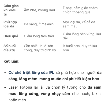
Cảm giác
Ê nhẹ, cảm giác châm
khi điều
Ấm nhẹ, không đau
chích thoáng qua
trị
Phù hợp
Mọi loại da, kể cả da
Da sáng, ít melanin
loại da
sậm màu
Giảm lông bền vững, lâu
Hiệu quả
Giảm lông tạm thời
dài
Số buổi
Cần nhiều buổi tấn
Ít buổi hơn, duy trì lâu
điều trị
công, duy trì định kỳ
hơn
Kết luận:
Cơ chế triệt lông của IPL
sẽ phù hợp cho người
da
sáng, lông mềm, mong muốn chi phí tiết kiệm hơn
.
Laser Fotona lại là lựa chọn lý tưởng cho
da sậm
màu, lông cứng, vùng nhạy cảm
như nách, bikini
hoặc mép.