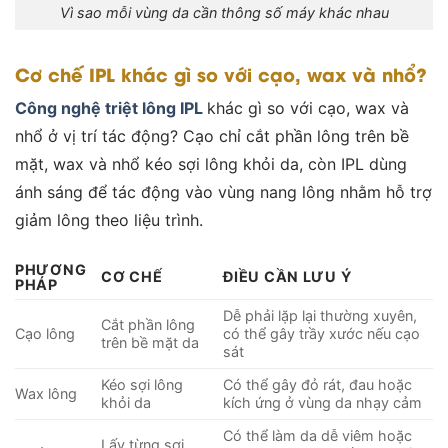
Vì sao mỗi vùng da cần thông số máy khác nhau
Cơ chế IPL khác gì so với cạo, wax và nhổ?
Công nghệ triệt lông IPL
khác gì so với cạo, wax và
nhổ ở vị trí tác động? Cạo chỉ cắt phần lông trên bề
mặt, wax và nhổ kéo sợi lông khỏi da, còn IPL dùng
ánh sáng để tác động vào vùng nang lông nhằm hỗ trợ
giảm lông theo liệu trình.
PHƯƠNG
CƠ CHẾ
ĐIỀU CẦN LƯU Ý
PHÁP
Dễ phải lặp lại thường xuyên,
Cắt phần lông
Cạo lông
có thể gây trầy xước nếu cạo
trên bề mặt da
sát
Kéo sợi lông
Có thể gây đỏ rát, đau hoặc
Wax lông
khỏi da
kích ứng ở vùng da nhạy cảm
Có thể làm da dễ viêm hoặc
Lấy từng sợi