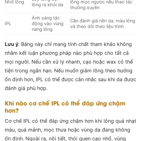
Nhổ lông
lông mọc ngược nếu thao tác
lông ra khỏi da
thường xuyên
Ánh sáng tác
Cần đánh giá nền da, màu lông
IPL
động vào vùng
và theo dõi theo liệu trình
nang lông
Lưu ý
: Bảng này chỉ mang tính chất tham khảo không
nhằm kết luận phương pháp nào phù hợp cho tất cả
mọi người. Nếu cần xử lý nhanh, cạo hoặc wax có thể
tiện trong ngắn hạn. Nếu muốn giảm lông theo hướng
ổn định hơn, IPL có thể được cân nhắc sau khi da được
đánh giá phù hợp.
Khi nào cơ chế IPL có thể đáp ứng chậm
hơn?
Cơ chế IPL có thể đáp ứng chậm hơn khi lông quá nhạt
màu, quá mảnh, mọc thưa hoặc vùng da đang không
ổn định. Ngoài ra, nội tiết, thói quen cạo nhổ, vùng