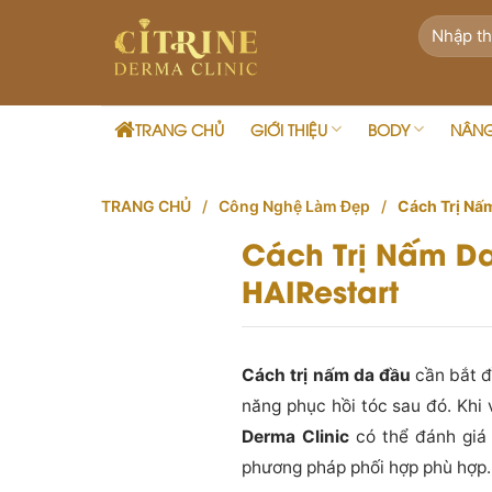
Skip
to
content
TRANG CHỦ
GIỚI THIỆU
BODY
NÂN
TRANG CHỦ
/
Công Nghệ Làm Đẹp
/
Cách Trị Nấ
Cách Trị Nấm Da
HAIRestart
Cách trị nấm da đầu
cần bắt đ
năng phục hồi tóc sau đó. Khi
Derma Clinic
có thể đánh giá 
phương pháp phối hợp phù hợp.