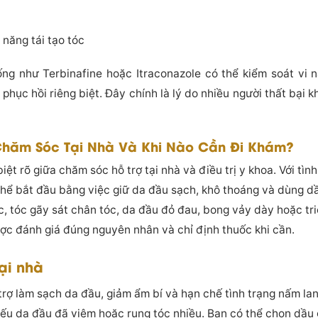
năng tái tạo tóc
g như Terbinafine hoặc Itraconazole có thể kiểm soát vi n
hục hồi riêng biệt. Đây chính là lý do nhiều người thất bại k
Chăm Sóc Tại Nhà Và Khi Nào Cần Đi Khám?
ệt rõ giữa chăm sóc hỗ trợ tại nhà và điều trị y khoa. Với tìn
hể bắt đầu bằng việc giữ da đầu sạch, khô thoáng và dùng dầu
c, tóc gãy sát chân tóc, da đầu đỏ đau, bong vảy dày hoặc tr
ợc đánh giá đúng nguyên nhân và chỉ định thuốc khi cần.
ại nhà
 trợ làm sạch da đầu, giảm ẩm bí và hạn chế tình trạng nấm la
ếu da đầu đã viêm hoặc rụng tóc nhiều. Bạn có thể chọn dầu 