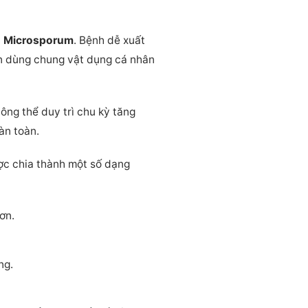
à
Microsporum
. Bệnh dễ xuất
en dùng chung vật dụng cá nhân
hông thể duy trì chu kỳ tăng
àn toàn.
ợc chia thành một số dạng
ơn.
ng.