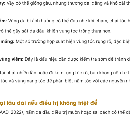
ày:
Vảy có thể giống gàu, nhưng thường dai dẳng và khó cải th
ảm:
Vùng da bị ảnh hưởng có thể đau nhẹ khi chạm, chải tóc h
có thể gãy sát da đầu, khiến vùng tóc trông thưa hơn.
 mảng:
Một số trường hợp xuất hiện vùng tóc rụng rõ, đặc biệt
 vùng viêm:
Đây là dấu hiệu cần được kiểm tra sớm để tránh 
 tái phát nhiều lần hoặc đi kèm rụng tóc rõ, bạn không nên tự
i tóc và vùng nang tóc để phân biệt nấm tóc với các nguyên n
 lâu dài nếu điều trị không triệt để
AAD, 2022), nấm da đầu điều trị muộn hoặc sai cách có thể d