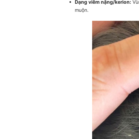
Dạng viêm nặng/kerion:
Vùn
muộn.