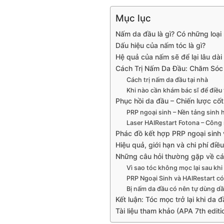
Mục lục
Nấm da đầu là gì? Có những loại
Dấu hiệu của nấm tóc là gì?
Hệ quả của nấm sẽ để lại lâu dài 
Cách Trị Nấm Da Đầu: Chăm Sóc 
Cách trị nấm da đầu tại nhà
Khi nào cần khám bác sĩ để điều
Phục hồi da đầu – Chiến lược cốt 
PRP ngoại sinh – Nền tảng sinh 
Laser HAIRestart Fotona – Công
Phác đồ kết hợp PRP ngoại sinh v
Hiệu quả, giới hạn và chi phí điều 
Những câu hỏi thường gặp về các
Vì sao tóc không mọc lại sau kh
PRP Ngoại Sinh và HAIRestart có
Bị nấm da đầu có nên tự dùng dầ
Kết luận: Tóc mọc trở lại khi da 
Tài liệu tham khảo (APA 7th editi