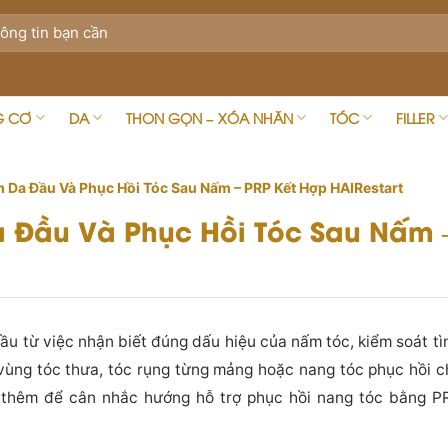
G CƠ
DA
THON GỌN – XÓA NHĂN
TÓC
FILLER
m Da Đầu Và Phục Hồi Tóc Sau Nấm – PRP Kết Hợp HAIRestart
 Đầu Và Phục Hồi Tóc Sau Nấm 
ầu từ việc nhận biết đúng dấu hiệu của nấm tóc, kiểm soát tì
 vùng tóc thưa, tóc rụng từng mảng hoặc nang tóc phục hồi 
thêm để cân nhắc hướng hỗ trợ phục hồi nang tóc bằng PR