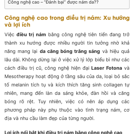
Công nghệ cao – “Đánh bại” được nám da??
Công nghệ cao trong điều trị nám: Xu hướng
và lợi ích
Việc
điều trị nám
bằng công nghệ tiên tiến đang trở
thành xu hướng được nhiều người tin tưởng nhờ khả
năng mang lại
da căng bóng trắng sáng
và hiệu quả
lâu dài. Không dừng lại ở việc xử lý lớp biểu bì như các
cách điều trị cũ, công nghệ hiện đại
Laser Fotona
và
Mesotherapy hoạt động ở tầng sâu của da, loại bỏ sắc
tố melanin tích tụ và kích thích tăng sinh collagen tự
nhiên, mang đến làn da sáng khỏe, đàn hồi và căng
bóng rõ rệt. Tuy nhiên, việc có nên áp dụng các
phương pháp này phụ thuộc vào tình trạng nám, cơ
địa và nhu cầu làm đẹp của từng người.
Lợi ích nổi bật khi điều trị nám bằng công nghệ cao