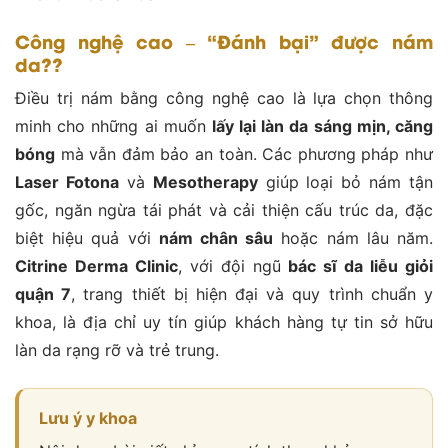
Công nghệ cao – “Đánh bại” được nám
da??
Điều trị nám bằng công nghệ cao là lựa chọn thông
minh cho những ai muốn
lấy lại làn da sáng mịn, căng
bóng
mà vẫn đảm bảo an toàn. Các phương pháp như
Laser Fotona
và
Mesotherapy
giúp loại bỏ nám tận
gốc, ngăn ngừa tái phát và cải thiện cấu trúc da, đặc
biệt hiệu quả với
nám chân sâu
hoặc nám lâu năm.
Citrine Derma Clinic
, với đội ngũ
bác sĩ da liễu giỏi
quận 7
, trang thiết bị hiện đại và quy trình chuẩn y
khoa, là địa chỉ uy tín giúp khách hàng tự tin sở hữu
làn da rạng rỡ và trẻ trung.
Lưu ý y khoa