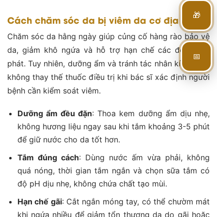
🎁
Cách chăm sóc da bị viêm da cơ địa
Chăm sóc da hằng ngày giúp củng cố hàng rào bảo vệ
da, giảm khô ngứa và hỗ trợ hạn chế các đợt bùng
📅
phát. Tuy nhiên, dưỡng ẩm và tránh tác nhân kích thích
không thay thế thuốc điều trị khi bác sĩ xác định người
bệnh cần kiểm soát viêm.
Dưỡng ẩm đều đặn
: Thoa kem dưỡng ẩm dịu nhẹ,
không hương liệu ngay sau khi tắm khoảng 3-5 phút
để giữ nước cho da tốt hơn.
Tắm đúng cách
: Dùng nước ấm vừa phải, không
quá nóng, thời gian tắm ngắn và chọn sữa tắm có
độ pH dịu nhẹ, không chứa chất tạo mùi.
Hạn chế gãi
: Cắt ngắn móng tay, có thể chườm mát
khi ngứa nhiều để giảm tổn thương da do gãi hoặc