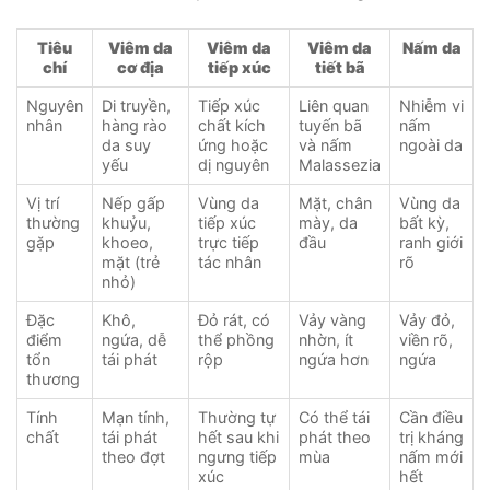
Tiêu
Viêm da
Viêm da
Viêm da
Nấm da
chí
cơ địa
tiếp xúc
tiết bã
Nguyên
Di truyền,
Tiếp xúc
Liên quan
Nhiễm vi
nhân
hàng rào
chất kích
tuyến bã
nấm
da suy
ứng hoặc
và nấm
ngoài da
yếu
dị nguyên
Malassezia
Vị trí
Nếp gấp
Vùng da
Mặt, chân
Vùng da
thường
khuỷu,
tiếp xúc
mày, da
bất kỳ,
gặp
khoeo,
trực tiếp
đầu
ranh giới
mặt (trẻ
tác nhân
rõ
nhỏ)
Đặc
Khô,
Đỏ rát, có
Vảy vàng
Vảy đỏ,
điểm
ngứa, dễ
thể phồng
nhờn, ít
viền rõ,
tổn
tái phát
rộp
ngứa hơn
ngứa
thương
Tính
Mạn tính,
Thường tự
Có thể tái
Cần điều
chất
tái phát
hết sau khi
phát theo
trị kháng
theo đợt
ngưng tiếp
mùa
nấm mới
xúc
hết