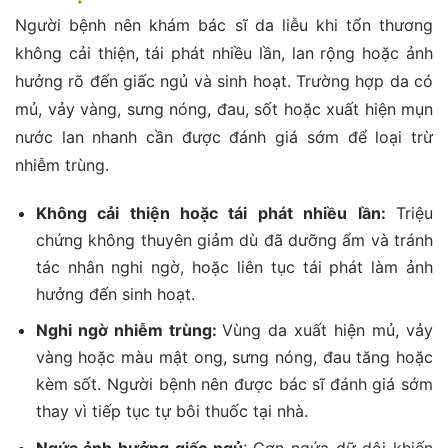
Người bệnh nên khám bác sĩ da liễu khi tổn thương
không cải thiện, tái phát nhiều lần, lan rộng hoặc ảnh
hưởng rõ đến giấc ngủ và sinh hoạt. Trường hợp da có
mủ, vảy vàng, sưng nóng, đau, sốt hoặc xuất hiện mụn
nước lan nhanh cần được đánh giá sớm để loại trừ
nhiễm trùng.
Không cải thiện hoặc tái phát nhiều lần:
Triệu
chứng không thuyên giảm dù đã dưỡng ẩm và tránh
tác nhân nghi ngờ, hoặc liên tục tái phát làm ảnh
hưởng đến sinh hoạt.
Nghi ngờ nhiễm trùng:
Vùng da xuất hiện mủ, vảy
vàng hoặc màu mật ong, sưng nóng, đau tăng hoặc
kèm sốt. Người bệnh nên được bác sĩ đánh giá sớm
thay vì tiếp tục tự bôi thuốc tại nhà.
Ngứa ảnh hưởng giấc ngủ
: Cơn ngứa dữ dội khiến