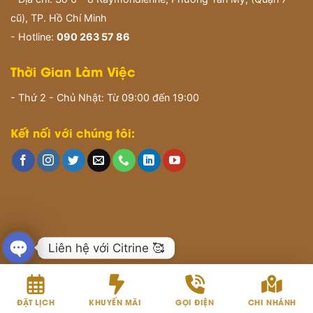
cũ), TP. Hồ Chí Minh
- Hotline:
090 263 57 86
Thời Gian Làm Việc
- Thứ 2 - Chủ Nhật: Từ 09:00 đến 19:00
Kết nối với chúng tôi:
Liên hệ với Citrine 🥰
OPEN
CHATY
ĐẶT LỊCH
KHUYẾN MÃI
GỌI ĐIỆN
CHI NHÁNH