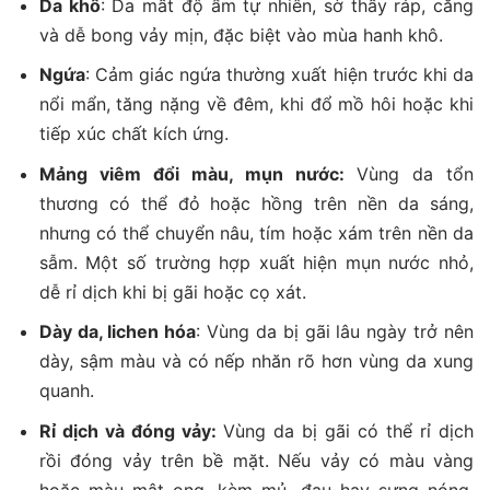
Da khô
: Da mất độ ẩm tự nhiên, sờ thấy ráp, căng
và dễ bong vảy mịn, đặc biệt vào mùa hanh khô.
Ngứa
: Cảm giác ngứa thường xuất hiện trước khi da
nổi mẩn, tăng nặng về đêm, khi đổ mồ hôi hoặc khi
tiếp xúc chất kích ứng.
Mảng viêm đổi màu, mụn nước:
Vùng da tổn
thương có thể đỏ hoặc hồng trên nền da sáng,
nhưng có thể chuyển nâu, tím hoặc xám trên nền da
sẫm. Một số trường hợp xuất hiện mụn nước nhỏ,
dễ rỉ dịch khi bị gãi hoặc cọ xát.
Dày da, lichen hóa
: Vùng da bị gãi lâu ngày trở nên
dày, sậm màu và có nếp nhăn rõ hơn vùng da xung
quanh.
Rỉ dịch và đóng vảy:
Vùng da bị gãi có thể rỉ dịch
rồi đóng vảy trên bề mặt. Nếu vảy có màu vàng
hoặc màu mật ong, kèm mủ, đau hay sưng nóng,