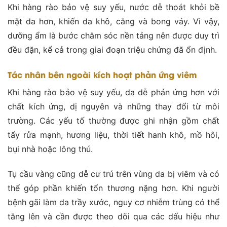
Khi hàng rào bảo vệ suy yếu, nước dễ thoát khỏi bề
mặt da hơn, khiến da khô, căng và bong vảy. Vì vậy,
dưỡng ẩm là bước chăm sóc nền tảng nên được duy trì
đều đặn, kể cả trong giai đoạn triệu chứng đã ổn định.
Tác nhân bên ngoài kích hoạt phản ứng viêm
Khi hàng rào bảo vệ suy yếu, da dễ phản ứng hơn với
chất kích ứng, dị nguyên và những thay đổi từ môi
trường. Các yếu tố thường được ghi nhận gồm chất
tẩy rửa mạnh, hương liệu, thời tiết hanh khô, mồ hôi,
bụi nhà hoặc lông thú.
Tụ cầu vàng cũng dễ cư trú trên vùng da bị viêm và có
thể góp phần khiến tổn thương nặng hơn. Khi người
bệnh gãi làm da trầy xước, nguy cơ nhiễm trùng có thể
tăng lên và cần được theo dõi qua các dấu hiệu như