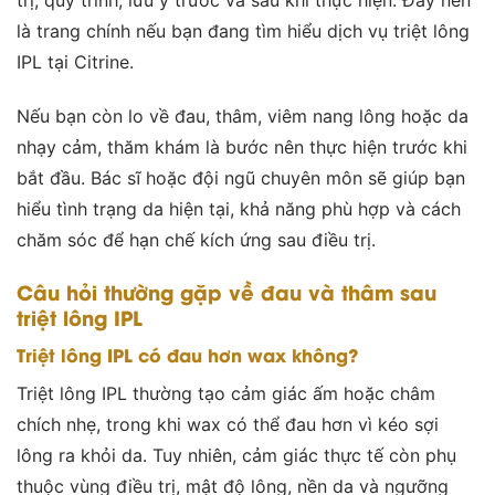
trị, quy trình, lưu ý trước và sau khi thực hiện. Đây nên
là trang chính nếu bạn đang tìm hiểu dịch vụ triệt lông
IPL tại Citrine.
Nếu bạn còn lo về đau, thâm, viêm nang lông hoặc da
nhạy cảm, thăm khám là bước nên thực hiện trước khi
bắt đầu. Bác sĩ hoặc đội ngũ chuyên môn sẽ giúp bạn
hiểu tình trạng da hiện tại, khả năng phù hợp và cách
chăm sóc để hạn chế kích ứng sau điều trị.
Câu hỏi thường gặp về đau và thâm sau
triệt lông IPL
Triệt lông IPL có đau hơn wax không?
Triệt lông IPL thường tạo cảm giác ấm hoặc châm
chích nhẹ, trong khi wax có thể đau hơn vì kéo sợi
lông ra khỏi da. Tuy nhiên, cảm giác thực tế còn phụ
thuộc vùng điều trị, mật độ lông, nền da và ngưỡng