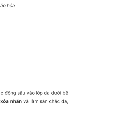
lão hóa
ác động sâu vào lớp da dưới bề
 xóa nhăn
và làm săn chắc da,