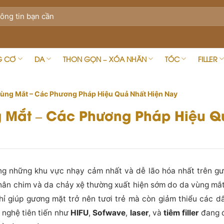
G CƠ
DA
THON GỌN – XÓA NHĂN
TÓC
FILLER
Vùng Mắt – Các Phương Pháp Hiệu Quả Nhất Hiện Nay
 Mắt – Các Phương Pháp Hiệu Q
ng những khu vực nhạy cảm nhất và dễ lão hóa nhất trên gư
hân chim và da chảy xệ thường xuất hiện sớm do da vùng mắt
ỉ giúp gương mặt trở nên tươi trẻ mà còn giảm thiểu các dấ
 nghệ tiên tiến như
HIFU
,
Sofwave
,
laser
, và
tiêm filler
đang đ