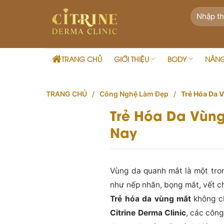
Skip
to
content
TRANG CHỦ
GIỚI THIỆU
BODY
NÂN
TRANG CHỦ
/
Công Nghệ Làm Đẹp
/
Trẻ Hóa Da 
Trẻ Hóa Da Vùng
Nay
Vùng da quanh mắt là một tro
như nếp nhăn, bọng mắt, vết c
Trẻ hóa da vùng mắt
không ch
Citrine Derma Clinic
, các công