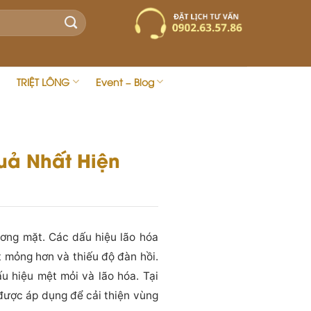
TRIỆT LÔNG
Event – Blog
uả Nhất Hiện
ơng mặt. Các dấu hiệu lão hóa
 mỏng hơn và thiếu độ đàn hồi.
u hiệu mệt mỏi và lão hóa. Tại
ược áp dụng để cải thiện vùng