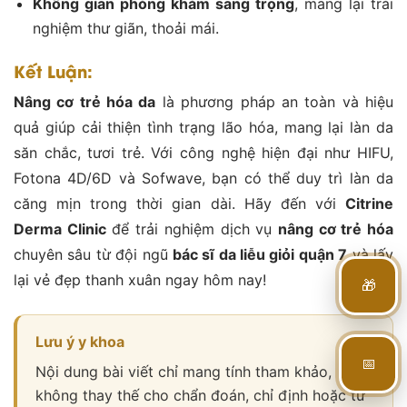
Không gian phòng khám sang trọng
, mang lại trải
nghiệm thư giãn, thoải mái.
Kết Luận:
Nâng cơ trẻ hóa da
là phương pháp an toàn và hiệu
quả giúp cải thiện tình trạng lão hóa, mang lại làn da
săn chắc, tươi trẻ. Với công nghệ hiện đại như HIFU,
Fotona 4D/6D và Sofwave, bạn có thể duy trì làn da
căng mịn trong thời gian dài. Hãy đến với
Citrine
Derma Clinic
để trải nghiệm dịch vụ
nâng cơ trẻ hóa
chuyên sâu từ đội ngũ
bác sĩ da liễu giỏi quận 7
và lấy
lại vẻ đẹp thanh xuân ngay hôm nay!
🎁
Lưu ý y khoa
📅
Nội dung bài viết chỉ mang tính tham khảo,
không thay thế cho chẩn đoán, chỉ định hoặc tư