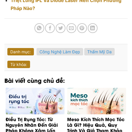
Triệt Lông IPL Và Diode Laser Nên Chọn Phương
Pháp Nào?
Danh mục:
Công Nghệ Làm Đẹp
Thẩm Mỹ Da
Từ khóa:
Bài viết cùng chủ đề:
Điều Trị Rụng Tóc: Từ
Meso Kích Thích Mọc Tóc
Nguyên Nhân Đến Giải
Là Gì? Hiệu Quả, Quy
Pháp Không Xâm Lấn
Trình Và Giá Tham Khảo