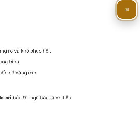
📅
ng rõ và khó phục hồi.
ung bình.
iếc cổ căng mịn.
da cổ
bởi đội ngũ bác sĩ da liễu