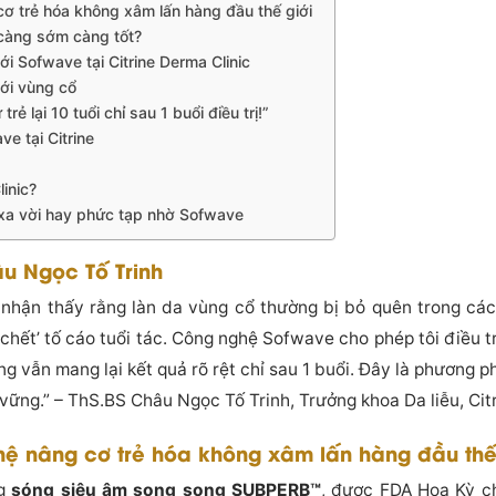
ơ trẻ hóa không xâm lấn hàng đầu thế giới
ổ càng sớm càng tốt?
với Sofwave tại Citrine Derma Clinic
ới vùng cổ
rẻ lại 10 tuổi chỉ sau 1 buổi điều trị!”
e tại Citrine
linic?
 xa vời hay phức tạp nhờ Sofwave
âu Ngọc Tố Trinh
tôi nhận thấy rằng làn da vùng cổ thường bị bỏ quên trong c
 chết’ tố cáo tuổi tác. Công nghệ Sofwave cho phép tôi điều t
g vẫn mang lại kết quả rõ rệt chỉ sau 1 buổi. Đây là phương 
vững.” – ThS.BS Châu Ngọc Tố Trinh, Trưởng khoa Da liễu, Citr
hệ nâng cơ trẻ hóa không xâm lấn hàng đầu thế
ng
sóng siêu âm
song song
SUBPERB™
, được FDA Hoa Kỳ c