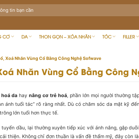
G CƠ
DA
THON GỌN – XÓA NHĂN
TÓC
FILLER
Cổ, Xoá Nhăn Vùng Cổ Bằng Công Nghệ Sofwave
 Xoá Nhăn Vùng Cổ Bằng Công N
ẻ hoá da
hay
nâng cơ trẻ hoá
, phần lớn mọi người thường t
ản ánh tuổi tác” rõ ràng nhất. Dù có chăm sóc da mặt kỹ đế
rông lớn tuổi hơn thực tế.
t tuyến dầu, lại thường xuyên tiếp xúc với ánh nắng, gập duỗ
ải thiện. Không chỉ đơn thuần là vấn đề thẩm mỹ, đây còn là