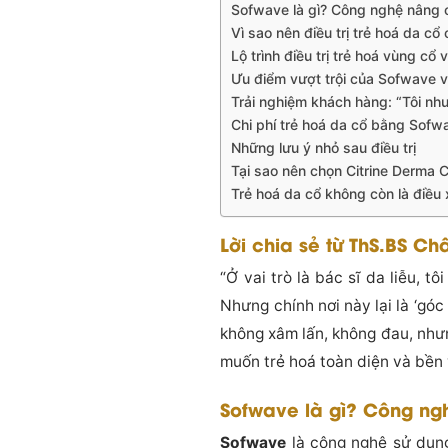
Sofwave là gì? Công nghệ nâng c
Vì sao nên điều trị trẻ hoá da c
Lộ trình điều trị trẻ hoá vùng cổ 
Ưu điểm vượt trội của Sofwave v
Trải nghiệm khách hàng: “Tôi như t
Chi phí trẻ hoá da cổ bằng Sofwav
Những lưu ý nhỏ sau điều trị
Tại sao nên chọn Citrine Derma C
Trẻ hoá da cổ không còn là điều
Lời chia sẻ từ ThS.BS Ch
“Ở vai trò là bác sĩ da liễu, 
Nhưng chính nơi này lại là ‘góc
không xâm lấn, không đau, nhưn
muốn trẻ hoá toàn diện và bền 
Sofwave là gì? Công ng
Sofwave
là công nghệ sử dụ