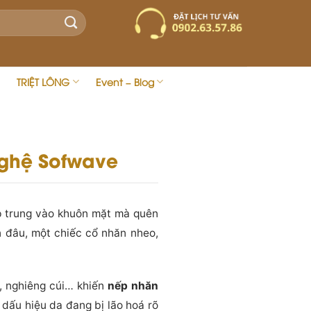
TRIỆT LÔNG
Event – Blog
ghệ Sofwave
ập trung vào khuôn mặt mà quên
n đâu, một chiếc cổ nhăn nheo,
i, nghiêng cúi… khiến
nếp nhăn
 dấu hiệu da đang bị lão hoá rõ