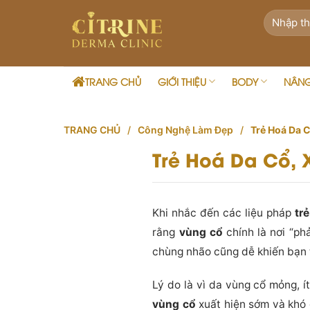
Skip
to
content
TRANG CHỦ
GIỚI THIỆU
BODY
NÂN
TRANG CHỦ
/
Công Nghệ Làm Đẹp
/
Trẻ Hoá Da 
Trẻ Hoá Da Cổ,
Khi nhắc đến các liệu pháp
tr
rằng
vùng cổ
chính là nơi “ph
chùng nhão cũng dễ khiến bạn t
Lý do là vì da vùng cổ mỏng, í
vùng cổ
xuất hiện sớm và khó c