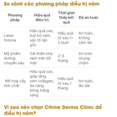
So sánh các phương pháp điều trị nám
Thời gian
Phương
Hiệu quả
thấy kết
Độ an toàn
pháp
điều trị
quả
Hiệu quả cao,
Hiệu quả
An toàn,
Laser
loại bỏ nám,
rõ sau 1–
không
Fotona
sắc tố tận
2 buổi
xâm lấn
gốc
Mỹ phẩm
Cải thiện nhẹ
An toàn
2–3
dưỡng
nám trên bề
nhưng
tháng
chuyên sâu
mặt
chậm
Hiệu quả cao,
giúp tăng
Hiệu quả
Kết hợp cấy
sinh collagen,
An toàn,
rõ sau 1
tinh chất
da căng
lâu dài
tháng
bóng trắng
sáng
Vì sao nên chọn Citrine Derma Clinic để
điều trị nám?