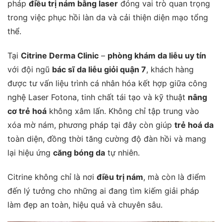
pháp
điều trị nám bằng laser
đóng vai trò quan trọng
trong việc phục hồi làn da và cải thiện diện mạo tổng
thể.
Tại
Citrine Derma Clinic
–
phòng khám da liễu uy tín
với đội ngũ
bác sĩ da liễu giỏi quận 7
, khách hàng
được tư vấn liệu trình cá nhân hóa kết hợp giữa công
nghệ Laser Fotona, tinh chất tái tạo và kỹ thuật
nâng
cơ trẻ hoá
không xâm lấn. Không chỉ tập trung vào
xóa mờ nám, phương pháp tại đây còn giúp
trẻ hoá da
toàn diện, đồng thời tăng cường độ đàn hồi và mang
lại hiệu ứng
căng bóng da
tự nhiên.
Citrine không chỉ là nơi
điều trị nám
, mà còn là điểm
đến lý tưởng cho những ai đang tìm kiếm giải pháp
làm đẹp an toàn, hiệu quả và chuyên sâu.