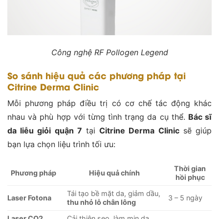
Công nghệ RF Pollogen Legend
So sánh hiệu quả các phương pháp tại
Citrine Derma Clinic
Mỗi phương pháp điều trị có cơ chế tác động khác
nhau và phù hợp với từng tình trạng da cụ thể.
Bác sĩ
da liễu giỏi quận 7
tại
Citrine Derma Clinic
sẽ giúp
bạn lựa chọn liệu trình tối ưu:
Thời gian
Phương pháp
Hiệu quả chính
hồi phục
Tái tạo bề mặt da, giảm dầu,
Laser Fotona
3 – 5 ngày
thu nhỏ lỗ chân lông
Laser CO2
Cải thiện sẹo, làm mịn da,