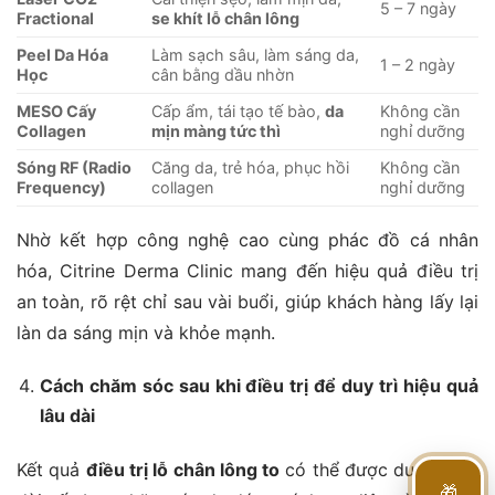
5 – 7 ngày
Fractional
se khít lỗ chân lông
Peel Da Hóa
Làm sạch sâu, làm sáng da,
1 – 2 ngày
Học
cân bằng dầu nhờn
MESO Cấy
Cấp ẩm, tái tạo tế bào,
da
Không cần
Collagen
mịn màng tức thì
nghỉ dưỡng
Sóng RF (Radio
Căng da, trẻ hóa, phục hồi
Không cần
Frequency)
collagen
nghỉ dưỡng
Nhờ kết hợp công nghệ cao cùng phác đồ cá nhân
hóa, Citrine Derma Clinic mang đến hiệu quả điều trị
an toàn, rõ rệt chỉ sau vài buổi, giúp khách hàng lấy lại
làn da sáng mịn và khỏe mạnh.
Cách chăm sóc sau khi điều trị để duy trì hiệu quả
lâu dài
Kết quả
điều trị lỗ chân lông to
có thể được duy trì lâu
🎁