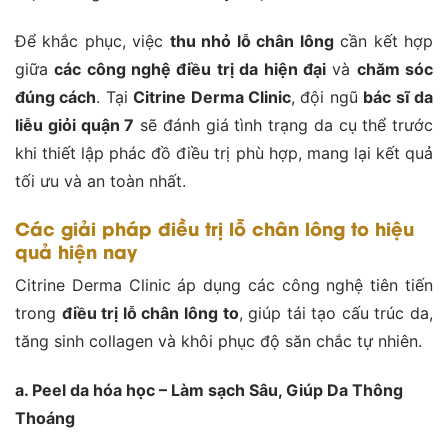
Để khắc phục, việc
thu nhỏ lỗ chân lông
cần kết hợp
giữa
các công nghệ điều trị da hiện đại
và
chăm sóc
đúng cách
. Tại
Citrine Derma Clinic
, đội ngũ
bác sĩ da
liễu giỏi quận 7
sẽ đánh giá tình trạng da cụ thể trước
khi thiết lập phác đồ điều trị phù hợp, mang lại kết quả
tối ưu và an toàn nhất.
Các giải pháp điều trị lỗ chân lông to hiệu
quả hiện nay
Citrine Derma Clinic áp dụng các công nghệ tiên tiến
trong
điều trị lỗ chân lông to
, giúp tái tạo cấu trúc da,
tăng sinh collagen và khôi phục độ săn chắc tự nhiên.
a. Peel da hóa học – Làm sạch Sâu, Giúp Da Thông
Thoáng