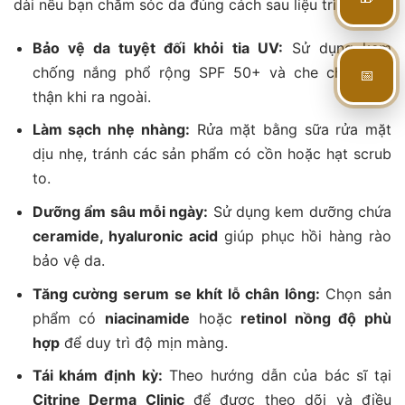
dài nếu bạn chăm sóc da đúng cách sau liệu trình:
Bảo vệ da tuyệt đối khỏi tia UV:
Sử dụng kem
📅
chống nắng phổ rộng SPF 50+ và che chắn cẩn
thận khi ra ngoài.
Làm sạch nhẹ nhàng:
Rửa mặt bằng sữa rửa mặt
dịu nhẹ, tránh các sản phẩm có cồn hoặc hạt scrub
to.
Dưỡng ẩm sâu mỗi ngày:
Sử dụng kem dưỡng chứa
ceramide, hyaluronic acid
giúp phục hồi hàng rào
bảo vệ da.
Tăng cường serum se khít lỗ chân lông:
Chọn sản
phẩm có
niacinamide
hoặc
retinol nồng độ phù
hợp
để duy trì độ mịn màng.
Tái khám định kỳ:
Theo hướng dẫn của bác sĩ tại
Citrine Derma Clinic
để được theo dõi và điều