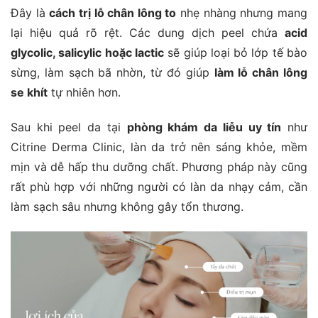
Đây là
cách trị lỗ chân lông to
nhẹ nhàng nhưng mang
lại hiệu quả rõ rệt. Các dung dịch peel chứa
acid
glycolic, salicylic hoặc lactic
sẽ giúp loại bỏ lớp tế bào
sừng, làm sạch bã nhờn, từ đó giúp
làm lỗ chân lông
se khít
tự nhiên hơn.
Sau khi peel da tại
phòng khám da liễu uy tín
như
Citrine Derma Clinic, làn da trở nên sáng khỏe, mềm
mịn và dễ hấp thu dưỡng chất. Phương pháp này cũng
rất phù hợp với những người có làn da nhạy cảm, cần
làm sạch sâu nhưng không gây tổn thương.