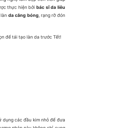
Được thực hiện bởi
bác sĩ da liễu
 làn
da căng bóng
, rạng rỡ đón
n để tái tạo làn da trước Tết!
sử dụng các đầu kim nhỏ để đưa
Phương pháp này không chỉ cung