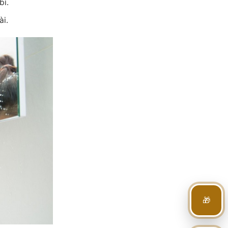
bì.
ài.
🎁