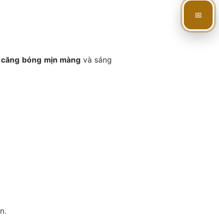
📅
 căng bóng mịn màng
và sáng
n.