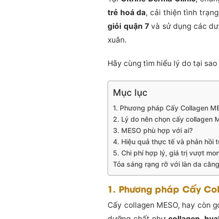
trẻ hoá da
, cải thiện tình trạ
giỏi quận 7
và sử dụng các dư
xuân.
Hãy cùng tìm hiểu lý do tại sa
Mục lục
1. Phương pháp Cấy Collagen ME
2. Lý do nên chọn cấy collagen M
3. MESO phù hợp với ai?
4. Hiệu quả thực tế và phản hồi
5. Chi phí hợp lý, giá trị vượt mo
Tỏa sáng rạng rỡ với làn da căng
1. Phương pháp Cấy Col
Cấy collagen MESO, hay còn gọ
dưỡng chất như
collagen
,
hya