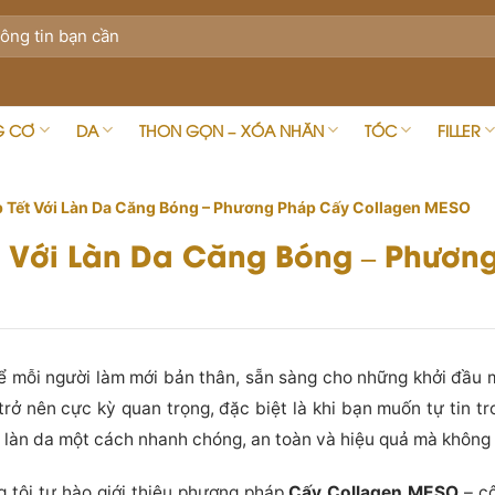
G CƠ
DA
THON GỌN – XÓA NHĂN
TÓC
FILLER
p Tết Với Làn Da Căng Bóng – Phương Pháp Cấy Collagen MESO
t Với Làn Da Căng Bóng – Phươn
ể mỗi người làm mới bản thân, sẵn sàng cho những khởi đầu 
 trở nên cực kỳ quan trọng, đặc biệt là khi bạn muốn tự tin 
n làn da một cách nhanh chóng, an toàn và hiệu quả mà không
g tôi tự hào giới thiệu phương pháp
Cấy Collagen MESO
– cô