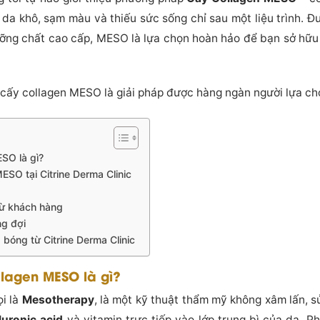
ng da khô, sạm màu và thiếu sức sống chỉ sau một liệu trình. 
ỡng chất cao cấp, MESO là lựa chọn hoàn hảo để bạn sở hữu
o cấy collagen MESO là giải pháp được hàng ngàn người lựa chọ
SO là gì?
ESO tại Citrine Derma Clinic
 từ khách hàng
ng đợi
 bóng từ Citrine Derma Clinic
lagen MESO là gì?
i là
Mesotherapy
, là một kỹ thuật thẩm mỹ không xâm lấn, 
luronic acid
và vitamin trực tiếp vào lớp trung bì của da. 