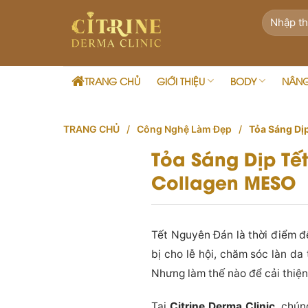
Skip
to
content
TRANG CHỦ
GIỚI THIỆU
BODY
NÂN
TRANG CHỦ
/
Công Nghệ Làm Đẹp
/
Tỏa Sáng Dị
Tỏa Sáng Dịp Tế
Collagen MESO
Tết Nguyên Đán là thời điểm đ
bị cho lễ hội, chăm sóc làn da
Nhưng làm thế nào để cải thiệ
Tại
Citrine Derma Clinic
, chún