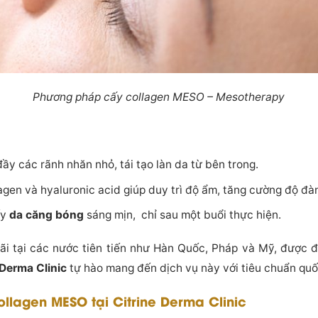
Phương pháp cấy collagen MESO – Mesotherapy
đầy các rãnh nhăn nhỏ, tái tạo làn da từ bên trong.
lagen và hyaluronic acid giúp duy trì độ ẩm, tăng cường độ đàn
ấy
da căng bóng
sáng mịn, chỉ sau một buổi thực hiện.
i tại các nước tiên tiến như Hàn Quốc, Pháp và Mỹ, được đá
 Derma Clinic
tự hào mang đến dịch vụ này với tiêu chuẩn quố
ollagen MESO tại Citrine Derma Clinic