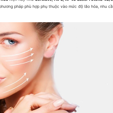
n phương pháp phù hợp phụ thuộc vào mức độ lão hóa, nhu cầ