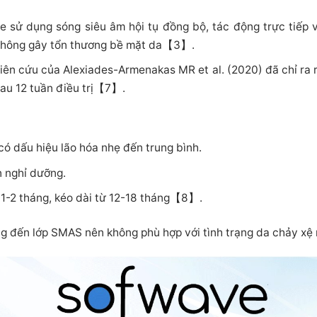
sử dụng sóng siêu âm hội tụ đồng bộ, tác động trực tiếp và
 không gây tổn thương bề mặt da【3】.
ên cứu của Alexiades-Armenakas MR et al. (2020) đã chỉ ra
sau 12 tuần điều trị【7】.
có dấu hiệu lão hóa nhẹ đến trung bình.
n nghỉ dưỡng.
u 1-2 tháng, kéo dài từ 12-18 tháng【8】.
 đến lớp SMAS nên không phù hợp với tình trạng da chảy xệ 