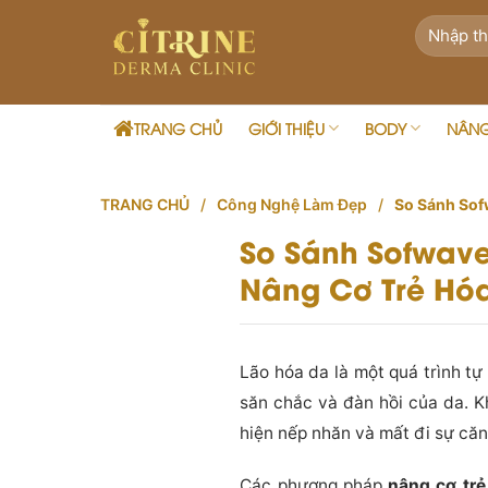
Skip
to
content
TRANG CHỦ
GIỚI THIỆU
BODY
NÂN
TRANG CHỦ
/
Công Nghệ Làm Đẹp
/
So Sánh Sofw
So Sánh Sofwave
Nâng Cơ Trẻ Hóa
Lão hóa da là một quá trình tự 
săn chắc và đàn hồi của da. Kh
hiện nếp nhăn và mất đi sự c
Các phương pháp
nâng cơ trẻ