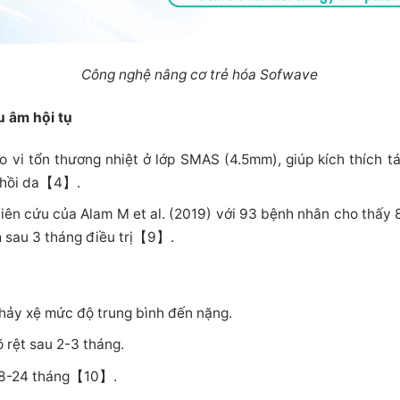
Công nghệ nâng cơ trẻ hóa Sofwave
u âm hội tụ
 vi tổn thương nhiệt ở lớp SMAS (4.5mm), giúp kích thích tái
n hồi da【4】.
ên cứu của Alam M et al. (2019) với 93 bệnh nhân cho thấy 8
a
sau 3 tháng điều trị【9】.
hảy xệ mức độ trung bình đến nặng.
 rệt sau 2-3 tháng.
 18-24 tháng【10】.