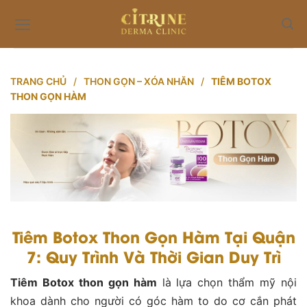
Skip
to
content
TRANG CHỦ
/
THON GỌN – XÓA NHĂN
/
TIÊM BOTOX
THON GỌN HÀM
Tiêm Botox Thon Gọn Hàm Tại Quận
7: Quy Trình Và Thời Gian Duy Trì
Tiêm Botox thon gọn hàm
là lựa chọn thẩm mỹ nội
khoa dành cho người có góc hàm to do cơ cắn phát