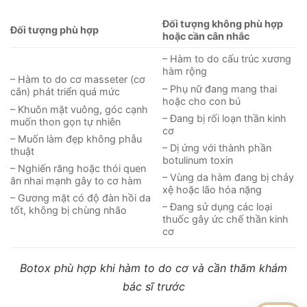
Đối tượng không phù hợp
Đối tượng phù hợp
hoặc cần cân nhắc
– Hàm to do cấu trúc xương
hàm rộng
– Hàm to do cơ masseter (cơ
– Phụ nữ đang mang thai
cắn) phát triển quá mức
hoặc cho con bú
– Khuôn mặt vuông, góc cạnh
– Đang bị rối loạn thần kinh
muốn thon gọn tự nhiên
cơ
– Muốn làm đẹp không phẫu
– Dị ứng với thành phần
thuật
botulinum toxin
– Nghiến răng hoặc thói quen
– Vùng da hàm đang bị chảy
ăn nhai mạnh gây to cơ hàm
xệ hoặc lão hóa nặng
– Gương mặt có độ đàn hồi da
– Đang sử dụng các loại
tốt, không bị chùng nhão
thuốc gây ức chế thần kinh
cơ
Botox
phù hợp khi hàm to do cơ và cần thăm khám
bác sĩ trước