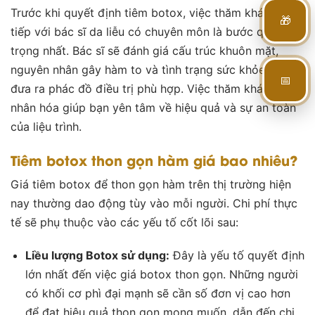
Trước khi quyết định
tiêm botox
, việc thăm khám trực
🎁
tiếp với bác sĩ da liễu có chuyên môn là bước quan
trọng nhất. Bác sĩ sẽ đánh giá cấu trúc khuôn mặt,
nguyên nhân gây hàm to và tình trạng sức khỏe để
📅
đưa ra phác đồ điều trị phù hợp. Việc thăm khám cá
nhân hóa giúp bạn yên tâm về hiệu quả và sự an toàn
của liệu trình.
Tiêm botox thon gọn hàm giá bao nhiêu?
Giá tiêm botox để thon gọn hàm
trên thị trường hiện
nay thường dao động tùy vào mỗi người. Chi phí thực
tế sẽ phụ thuộc vào các yếu tố cốt lõi sau:
Liều lượng Botox sử dụng:
Đây là yếu tố quyết định
lớn nhất đến việc giá
botox thon gọn
. Những người
có khối cơ phì đại mạnh sẽ cần số đơn vị cao hơn
để đạt hiệu quả thon gọn mong muốn, dẫn đến chi