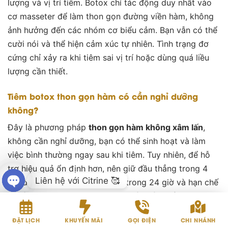
lượng và vị trí tiêm. Botox chỉ tác động duy nhất vào
cơ masseter để làm thon gọn đường viền hàm, không
ảnh hưởng đến các nhóm cơ biểu cảm. Bạn vẫn có thể
cười nói và thể hiện cảm xúc tự nhiên. Tình trạng đơ
cứng chỉ xảy ra khi tiêm sai vị trí hoặc dùng quá liều
lượng cần thiết.
Tiêm botox thon gọn hàm có cần nghỉ dưỡng
không?
Đây là phương pháp
thon gọn hàm không xâm lấn
,
không cần nghỉ dưỡng, bạn có thể sinh hoạt và làm
việc bình thường ngay sau khi tiêm. Tuy nhiên, để hỗ
trợ hiệu quả ổn định hơn, nên giữ đầu thẳng trong 4
Liên hệ với Citrine 🥰
giờ đầu, tránh vận động mạnh trong 24 giờ và hạn chế
ăn đồ quá cứng hoặc dai trong tuần đầu để cơ hàm
OPEN
được thư giãn và phục hồi tốt hơn.
CHATY
ĐẶT LỊCH
KHUYẾN MÃI
GỌI ĐIỆN
CHI NHÁNH