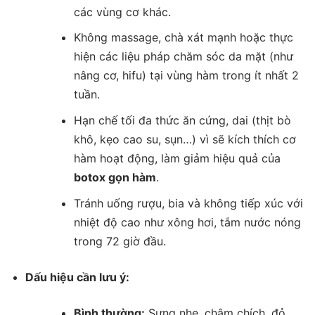
các vùng cơ khác.
Không massage, chà xát mạnh hoặc thực
hiện các liệu pháp chăm sóc da mặt (như
nâng cơ, hifu) tại vùng hàm trong ít nhất 2
tuần.
Hạn chế tối đa thức ăn cứng, dai (thịt bò
khô, kẹo cao su, sụn…) vì sẽ kích thích cơ
hàm hoạt động, làm giảm hiệu quả của
botox gọn hàm
.
Tránh uống rượu, bia và không tiếp xúc với
nhiệt độ cao như xông hơi, tắm nước nóng
trong 72 giờ đầu.
Dấu hiệu cần lưu ý:
Bình thường:
Sưng nhẹ, châm chích, đỏ