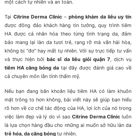
một cách tự nhiên và an toàn.
Tại
Citrine Derma Clinic
–
phòng khám da liễu uy tín
được đông đảo khách hàng tin tưởng, quy trình tiêm
HA được cá nhân hóa theo từng tình trạng da, đảm
bảo mang lại làn da tươi trẻ, rạng rỡ mà vẫn hài hòa,
không bị “đơ” hay mất tự nhiên. Với sự trực tiếp tư vấn
và thực hiện bởi
bác sĩ da liễu giỏi quận 7
, dịch vụ
tiêm HA căng bóng da
tại đây được đánh giá cao về
cả chuyên môn lẫn tính thẩm mỹ.
Nếu bạn đang băn khoăn liệu tiêm HA có làm khuôn
mặt trông to hơn không, bài viết này sẽ giúp bạn hiểu
rõ hơn về cơ chế tác động của HA, lợi ích của nó trong
việc làm đẹp và lý do vì sao
Citrine Derma Clinic
luôn
là lựa chọn hàng đầu cho những ai muốn sở hữu làn da
trẻ hóa, da căng bóng
tự nhiên.