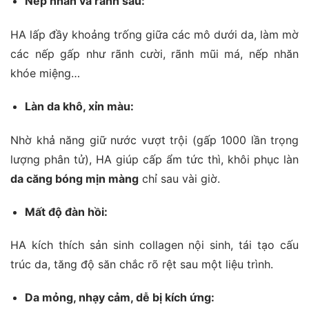
Nếp nhăn và rãnh sâu:
HA lấp đầy khoảng trống giữa các mô dưới da, làm mờ
các nếp gấp như rãnh cười, rãnh mũi má, nếp nhăn
khóe miệng…
Làn da khô, xỉn màu:
Nhờ khả năng giữ nước vượt trội (gấp 1000 lần trọng
lượng phân tử), HA giúp cấp ẩm tức thì, khôi phục làn
da căng bóng mịn màng
chỉ sau vài giờ.
Mất độ đàn hồi:
HA kích thích sản sinh collagen nội sinh, tái tạo cấu
trúc da, tăng độ săn chắc rõ rệt sau một liệu trình.
Da mỏng, nhạy cảm, dễ bị kích ứng: