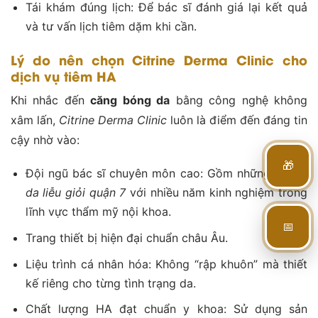
Tái khám đúng lịch: Để bác sĩ đánh giá lại kết quả
và tư vấn lịch tiêm dặm khi cần.
Lý do nên chọn Citrine Derma Clinic cho
dịch vụ tiêm HA
Khi nhắc đến
căng bóng da
bằng công nghệ không
xâm lấn,
Citrine Derma Clinic
luôn là điểm đến đáng tin
cậy nhờ vào:
🎁
Đội ngũ bác sĩ chuyên môn cao: Gồm những
bác sĩ
da liễu giỏi quận 7
với nhiều năm kinh nghiệm trong
lĩnh vực thẩm mỹ nội khoa.
📅
Trang thiết bị hiện đại chuẩn châu Âu.
Liệu trình cá nhân hóa: Không “rập khuôn” mà thiết
kế riêng cho từng tình trạng da.
Chất lượng HA đạt chuẩn y khoa: Sử dụng sản