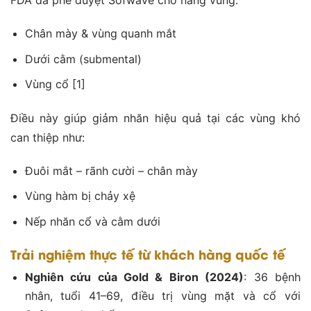
FDA đã phê duyệt Sofwave cho nâng vùng:
Chân mày & vùng quanh mắt
Dưới cằm (submental)
Vùng cổ [1]
Điều này giúp giảm nhăn hiệu quả tại các vùng khó
can thiệp như:
Đuôi mắt – rãnh cười – chân mày
Vùng hàm bị chảy xệ
Nếp nhăn cổ và cằm dưới
Trải nghiệm thực tế từ khách hàng quốc tế
Nghiên cứu của Gold & Biron (2024)
: 36 bệnh
nhân, tuổi 41–69, điều trị vùng mặt và cổ với