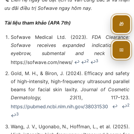
ưu đãi điều trị Sofwave ngay hôm nay.
🎁
Tài liệu tham khảo (APA 7th)
Sofwave Medical Ltd. (2023).
FDA Clearance:
Sofwave receives expanded indications for
📅
eyebrow, submental and neck lifting
.
2
3
https://sofwave.com/news/
↩
↩
↩
Gold, M. H., & Biron, J. (2024). Efficacy and safety
of high-intensity, high-frequency ultrasound parallel
beams for facial skin laxity.
Journal of Cosmetic
Dermatology, 23
(1), 117–123.
2
https://pubmed.ncbi.nlm.nih.gov/38031530
↩
↩
3
↩
Wang, J. V., Ugonabo, N., Hoffman, L., et al. (2025).