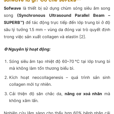
Sofwave
là thiết bị sử dụng chùm sóng siêu âm song
song
(Synchronous Ultrasound Parallel Beam –
SUPERB™)
để tác động trực tiếp đến lớp trung bì ở độ
sâu lý tưởng 1.5 mm – vùng da đóng vai trò quyết định
trong việc sản xuất collagen và elastin [2].
⚙️
Nguyên lý hoạt động:
Sóng siêu âm tạo nhiệt độ 60–70 °C tại lớp trung bì
mà không làm tổn thương biểu bì.
Kích hoạt neocollagenesis – quá trình sản sinh
collagen mới tự nhiên.
Cải thiện độ săn chắc da,
nâng cơ xoá nhăn
mà
không xâm lấn.
Nghiên cứu lâm sàng cho thấy hơn 60% bệnh nhân cải