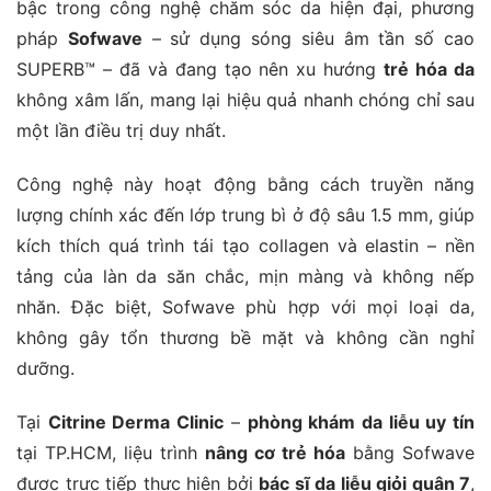
bậc trong công nghệ chăm sóc da hiện đại, phương
pháp
Sofwave
– sử dụng sóng siêu âm tần số cao
SUPERB™ – đã và đang tạo nên xu hướng
trẻ hóa da
không xâm lấn, mang lại hiệu quả nhanh chóng chỉ sau
một lần điều trị duy nhất.
Công nghệ này hoạt động bằng cách truyền năng
lượng chính xác đến lớp trung bì ở độ sâu 1.5 mm, giúp
kích thích quá trình tái tạo collagen và elastin – nền
tảng của làn da săn chắc, mịn màng và không nếp
nhăn. Đặc biệt, Sofwave phù hợp với mọi loại da,
không gây tổn thương bề mặt và không cần nghỉ
dưỡng.
Tại
Citrine Derma Clinic
–
phòng khám da liễu uy tín
tại TP.HCM, liệu trình
nâng cơ trẻ hóa
bằng Sofwave
được trực tiếp thực hiện bởi
bác sĩ da liễu giỏi quận 7
,