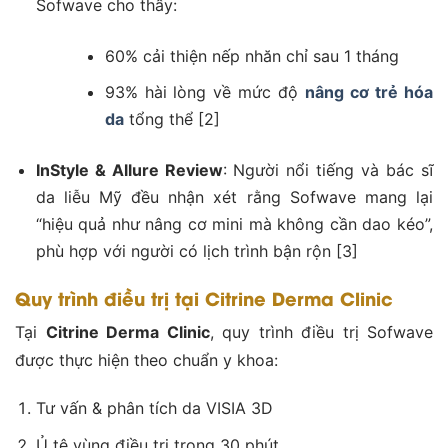
Sofwave cho thấy:
60% cải thiện nếp nhăn chỉ sau 1 tháng
93% hài lòng về mức độ
nâng cơ trẻ hóa
da
tổng thể [2]
InStyle & Allure Review
: Người nổi tiếng và bác sĩ
da liễu Mỹ đều nhận xét rằng Sofwave mang lại
“hiệu quả như nâng cơ mini mà không cần dao kéo”,
phù hợp với người có lịch trình bận rộn [3]
Quy trình điều trị tại Citrine Derma Clinic
Tại
Citrine Derma Clinic
, quy trình điều trị Sofwave
được thực hiện theo chuẩn y khoa:
Tư vấn & phân tích da VISIA 3D
Ủ tê vùng điều trị trong 30 phút