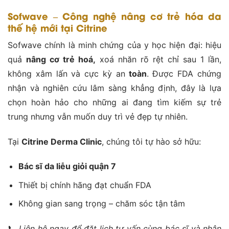
Sofwave – Công nghệ nâng cơ trẻ hóa da
thế hệ mới tại Citrine
Sofwave chính là minh chứng của y học hiện đại: hiệu
quả
nâng cơ trẻ hoá,
xoá nhăn rõ rệt chỉ sau 1 lần,
không xâm lấn và cực kỳ an
toàn
. Được FDA chứng
nhận và nghiên cứu lâm sàng khẳng định, đây là lựa
chọn hoàn hảo cho những ai đang tìm kiếm sự trẻ
trung nhưng vẫn muốn duy trì vẻ đẹp tự nhiên.
Tại
Citrine Derma Clinic
, chúng tôi tự hào sở hữu:
Bác sĩ da liễu giỏi quận 7
Thiết bị chính hãng đạt chuẩn FDA
Không gian sang trọng – chăm sóc tận tâm
📞
Liên hệ ngay để đặt lịch tư vấn cùng bác sĩ và nhận