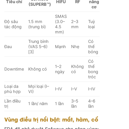
Tiêu chí
HIFU
RF
nâng
(SUPERB™)
cơ
SMAS
Độ sâu
1.5 mm
(3.0–
2–3
Tuỳ
tác động
(trung bì)
4.5
mm
loại
mm)
Trung bình
Có
Đau
(VAS 5–6)
Mạnh
Nhẹ
thể
[3]
bỏng
Có
1–2
Không
thể
Downtime
Không có
ngày
có
bong
tróc
Loại da
Mọi loại (I–
I–IV
I–V
I–IV
phù hợp
VI)
Lần điều
3–5
4–6
1 lần/ năm
1 lần
trị
lần
lần
Vùng điều trị nổi bật: mắt, hàm, cổ