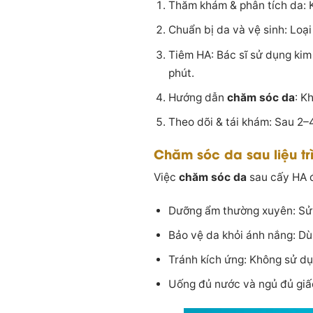
Thăm khám & phân tích da: Ki
Chuẩn bị da và vệ sinh: Loạ
Tiêm HA: Bác sĩ sử dụng kim
phút.
Hướng dẫn
chăm sóc da
: K
Theo dõi & tái khám: Sau 2–
Chăm sóc da sau liệu t
Việc
chăm sóc da
sau cấy HA đ
Dưỡng ẩm thường xuyên: Sử 
Bảo vệ da khỏi ánh nắng: Dù
Tránh kích ứng: Không sử dụ
Uống đủ nước và ngủ đủ giấc