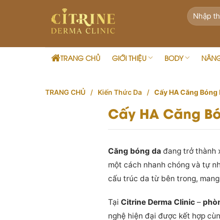
Skip
to
content
TRANG CHỦ
GIỚI THIỆU
BODY
NÂN
TRANG CHỦ
/
Kiến Thức Da
/
Cấy HA Căng Bóng 
Cấy HA Căng Bó
Căng bóng da
đang trở thành 
một cách nhanh chóng và tự nh
cấu trúc da từ bên trong, mang 
Tại
Citrine Derma Clinic
–
phòn
nghệ hiện đại được kết hợp cù