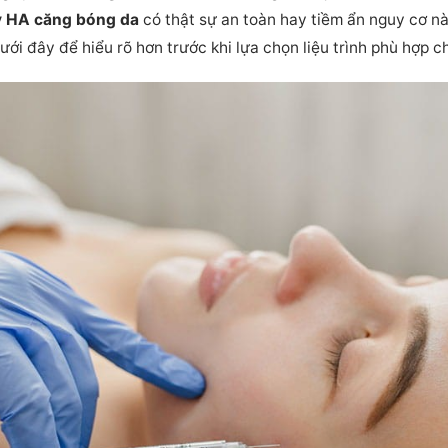
y HA căng bóng da
có thật sự an toàn hay tiềm ẩn nguy cơ 
dưới đây để hiểu rõ hơn trước khi lựa chọn liệu trình phù hợp c