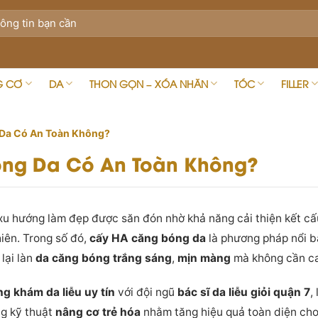
G CƠ
DA
THON GỌN – XÓA NHĂN
TÓC
FILLER
Da Có An Toàn Không?
ng Da Có An Toàn Không?
xu hướng làm đẹp được săn đón nhờ khả năng cải thiện kết cấ
iên. Trong số đó,
cấy HA căng bóng da
là phương pháp nổi bậ
lại làn
da căng bóng trắng sáng
,
mịn màng
mà không cần ca
g khám da liễu uy tín
với đội ngũ
bác sĩ da liễu giỏi quận 7
,
ng kỹ thuật
nâng cơ trẻ hóa
nhằm tăng hiệu quả toàn diện cho 