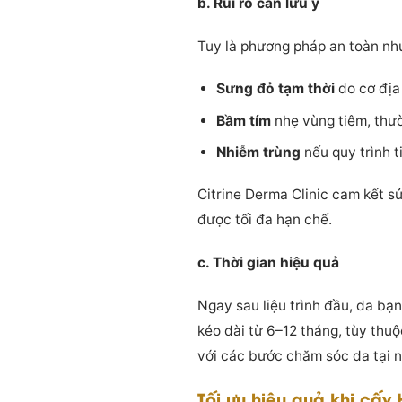
b. Rủi ro cần lưu ý
Tuy là phương pháp an toàn như
Sưng đỏ tạm thời
do cơ địa 
Bầm tím
nhẹ vùng tiêm, thườ
Nhiễm trùng
nếu quy trình 
Citrine Derma Clinic cam kết s
được tối đa hạn chế.
c. Thời gian hiệu quả
Ngay sau liệu trình đầu, da bạ
kéo dài từ 6–12 tháng, tùy thu
với các bước chăm sóc da tại n
Tối ưu hiệu quả khi cấy