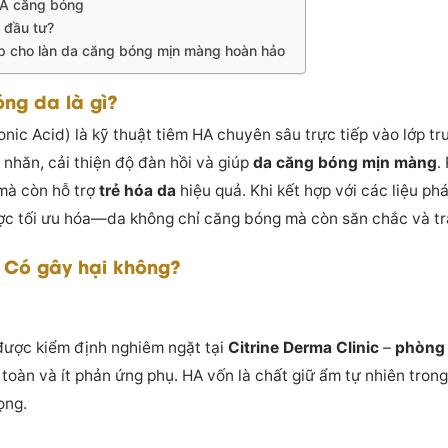
 HA căng bóng
 đầu tư?
p cho làn da căng bóng mịn màng hoàn hảo
ng da là gì?
nic Acid) là kỹ thuật tiêm HA chuyên sâu trực tiếp vào lớp t
 nhăn, cải thiện độ đàn hồi và giúp
da căng bóng mịn màng
.
à còn hỗ trợ
trẻ hóa da
hiệu quả. Khi kết hợp với các liệu ph
ợc tối ưu hóa—da không chỉ căng bóng mà còn săn chắc và trắ
 Có gây hại không?
 được kiểm định nghiêm ngặt tại
Citrine Derma Clinic
–
phòng 
toàn và ít phản ứng phụ. HA vốn là chất giữ ẩm tự nhiên tron
ọng.