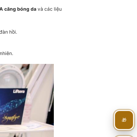
A căng bóng da
và các liệu
đàn hồi.
 nhiên.
🎁