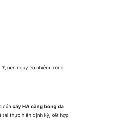
n 7
, nên nguy cơ nhiễm trùng
ng của
cấy HA căng bóng da
ể tái thực hiện định kỳ, kết hợp