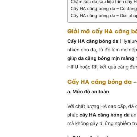
Chăm sóc da sau liệu trình cấy
Cấy HA căng bóng da – Có đáng
Cấy HA căng bóng da – Giải phá
Giải mã cấy HA căng bó
Cấy HA căng bóng da
(Hyaluro
nhiên cho da, từ đó làm mờ nếp
giúp
da căng bóng mịn màng
m
HIFU hoặc RF, kết quả càng đư
Cấy HA căng bóng da –
a. Mức độ an toàn
Với chất lượng HA cao cấp, đã
pháp
cấy HA căng bóng da
an 
mà không gây dị ứng nghiêm tr