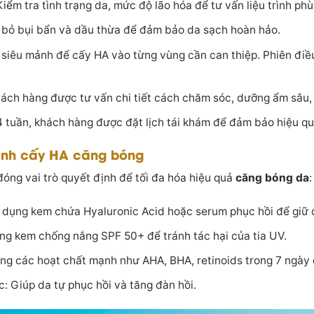
ểm tra tình trạng da, mức độ lão hóa để tư vấn liệu trình phù
i bỏ bụi bẩn và dầu thừa để đảm bảo da sạch hoàn hảo.
 siêu mảnh để cấy HA vào từng vùng cần can thiệp. Phiên điề
hách hàng được tư vấn chi tiết cách chăm sóc, dưỡng ẩm sâu, b
4 tuần, khách hàng được đặt lịch tái khám để đảm bảo hiệu qu
rình cấy HA căng bóng
óng vai trò quyết định để tối đa hóa hiệu quả
căng bóng da
:
dụng kem chứa Hyaluronic Acid hoặc serum phục hồi để giữ 
ng kem chống nắng SPF 50+ để tránh tác hại của tia UV.
ng các hoạt chất mạnh như AHA, BHA, retinoids trong 7 ngày 
: Giúp da tự phục hồi và tăng đàn hồi.