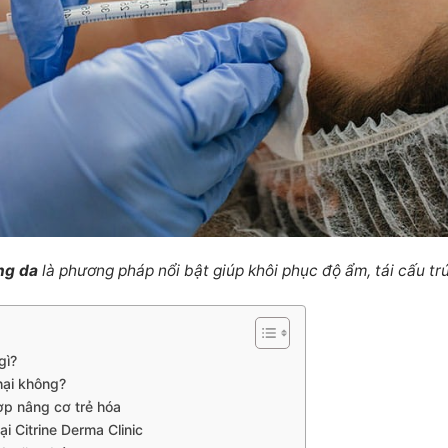
ng da
là phương pháp nổi bật giúp khôi phục độ ẩm, tái cấu tr
gì?
hại không?
ợp nâng cơ trẻ hóa
i Citrine Derma Clinic