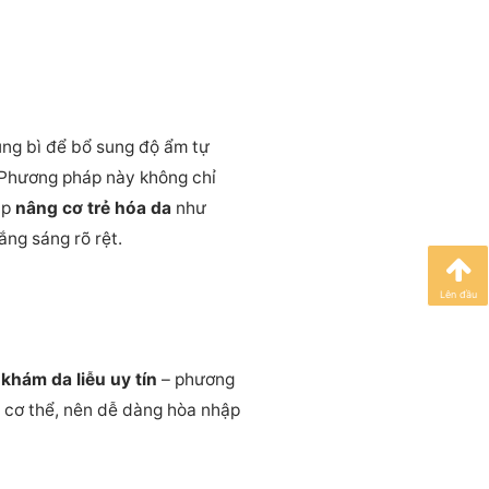
rung bì để bổ sung độ ẩm tự
 Phương pháp này không chỉ
áp
nâng cơ trẻ hóa da
như
ng sáng rõ rệt.
Lên đầu
khám da liễu uy tín
– phương
g cơ thể, nên dễ dàng hòa nhập