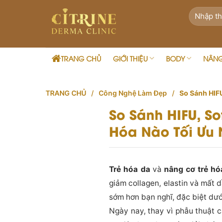
Skip
to
content
TRANG CHỦ
GIỚI THIỆU
BODY
NÂN
TRANG CHỦ
/
Công Nghệ Làm Đẹp
/
So Sánh HIF
So Sánh HIFU, S
Hóa Nào Tối Ưu 
Trẻ hóa da
và
nâng cơ trẻ hó
giảm collagen, elastin và mất 
sớm hơn bạn nghĩ, đặc biệt dướ
Ngày nay, thay vì phẫu thuật c