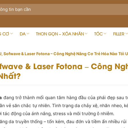
G CƠ
DA
THON GỌN – XÓA NHĂN
TÓC
FILLER
U, Sofwave & Laser Fotona – Công Nghệ Nâng Cơ Trẻ Hóa Nào Tối 
ofwave & Laser Fotona – Công Ng
Nhất?
a
đang trở thành mối quan tâm hàng đầu của phái đẹp sau tu
dần vẻ săn chắc tự nhiên. Tình trạng da chảy xệ, nhăn nheo, k
i tác động của ánh nắng, stress và môi trường ô nhiễm.
ăng da truyền thống – tốn kém, đau đớn và tiềm ẩn nhiều rủi