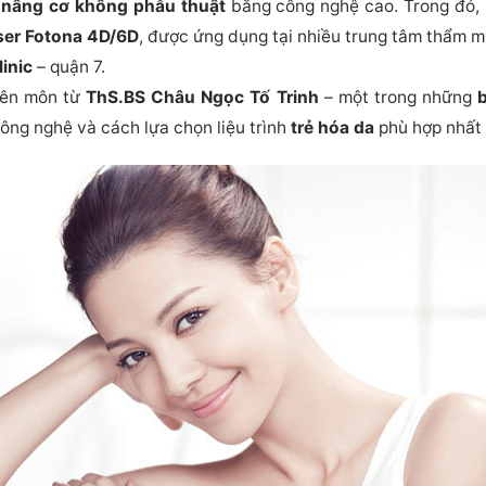
p
nâng cơ không phẫu thuật
bằng công nghệ cao. Trong đó, 
ser Fotona 4D/6D
, được ứng dụng tại nhiều trung tâm thẩm m
linic
– quận 7.
uyên môn từ
ThS.BS Châu Ngọc Tố Trinh
– một trong những
b
ông nghệ và cách lựa chọn liệu trình
trẻ hóa da
phù hợp nhất 