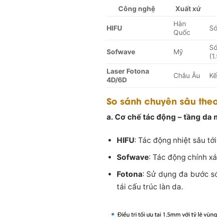
Công nghệ
Xuất xứ
Hàn
HIFU
Só
Quốc
Só
Sofwave
Mỹ
(1
Laser Fotona
Châu Âu
Kế
4D/6D
So sánh chuyên sâu theo
a. Cơ chế tác động – tầng da 
HIFU
: Tác động nhiệt sâu tớ
Sofwave
: Tác động chính xá
Fotona
: Sử dụng đa bước s
tái cấu trúc làn da.