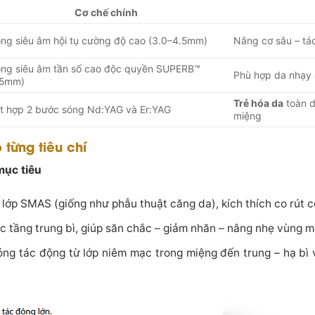
Cơ chế chính
ng siêu âm hội tụ cường độ cao (3.0–4.5mm)
Nâng cơ sâu – tá
ng siêu âm tần số cao độc quyền SUPERB™
Phù hợp da nhạy
.5mm)
Trẻ hóa da
toàn d
t hợp 2 bước sóng Nd:YAG và Er:YAG
miệng
 từng tiêu chí
mục tiêu
i lớp SMAS (giống như phẫu thuật căng da), kích thích co rút c
c tầng trung bì, giúp săn chắc – giảm nhăn – nâng nhẹ vùng m
óng tác động từ lớp niêm mạc trong miệng đến trung – hạ bì