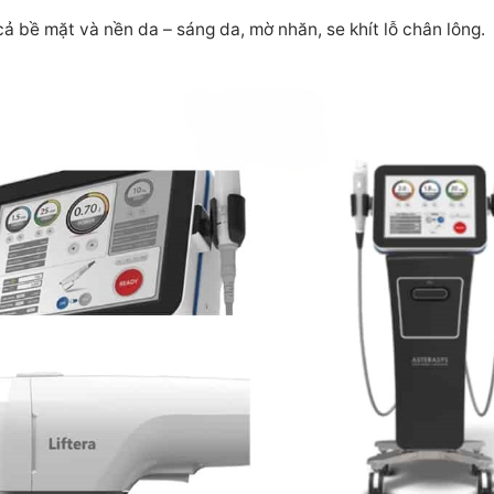
cả bề mặt và nền da – sáng da, mờ nhăn, se khít lỗ chân lông.