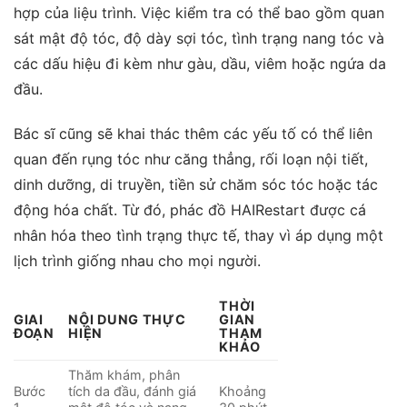
hợp của liệu trình. Việc kiểm tra có thể bao gồm quan
sát mật độ tóc, độ dày sợi tóc, tình trạng nang tóc và
các dấu hiệu đi kèm như gàu, dầu, viêm hoặc ngứa da
đầu.
Bác sĩ cũng sẽ khai thác thêm các yếu tố có thể liên
quan đến rụng tóc như căng thẳng, rối loạn nội tiết,
dinh dưỡng, di truyền, tiền sử chăm sóc tóc hoặc tác
động hóa chất. Từ đó, phác đồ HAIRestart được cá
nhân hóa theo tình trạng thực tế, thay vì áp dụng một
lịch trình giống nhau cho mọi người.
THỜI
GIAI
NỘI DUNG THỰC
GIAN
ĐOẠN
HIỆN
THAM
KHẢO
Thăm khám, phân
Bước
tích da đầu, đánh giá
Khoảng