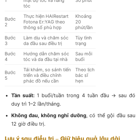
1
mật độ tóc và nang
30 phút
tóc
Thực hiện HAIRestart
Khoảng
Bước
Fotona Er:YAG theo
20
2
thông số phù hợp
phút/lần
Bước
Làm dịu và chăm sóc
Tùy tình
3
da đầu sau điều trị
trạng
Bước
Hướng dẫn chăm sóc
Sau mỗi
4
tóc và da đầu tại nhà
buổi
Tái khám, so sánh tiến
Theo lịch
Bước
triển và điều chỉnh
bác sĩ
5
phác đồ nếu cần
hẹn
Tần suất:
1 buổi/tuần trong 4 tuần đầu → sau đó
duy trì 1–2 lần/tháng.
Không đau, không nghỉ dưỡng
, có thể gội đầu sau
12 giờ điều trị.
Lưu ý sau điều trị – Giữ hiệu quả lâu dài