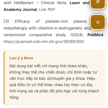
🎁
with HAIRestart – Clinical Note.
Laser and Health
Academy Journal.
Link PDF
📅
[3]
Efficacy of platelet-rich plasma versus
mesotherapy with vitamins in androgenetic alopecia: A
randomized comparative study.
(2024).
PubMed.
https://pubmed.ncbi.nlm.nih.gov/39386300/
Lưu ý y khoa
Nội dung bài viết chỉ mang tính tham khảo,
không thay thế cho chẩn đoán, chỉ định hoặc tư
vấn trực tiếp từ bác sĩ/chuyên gia y khoa. Hiệu
quả điều trị có thể khác nhau tùy theo cơ địa,
tình trạng da và phác đồ phù hợp với từng khách
hàng.