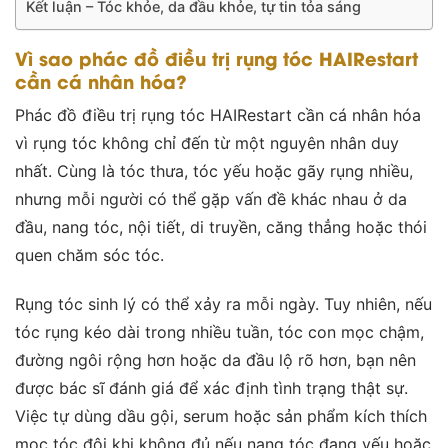
Kết luận – Tóc khỏe, da đầu khỏe, tự tin tỏa sáng
Vì sao phác đồ điều trị rụng tóc HAIRestart
cần cá nhân hóa?
Phác đồ điều trị rụng tóc HAIRestart cần cá nhân hóa
vì rụng tóc không chỉ đến từ một nguyên nhân duy
nhất. Cùng là tóc thưa, tóc yếu hoặc gãy rụng nhiều,
nhưng mỗi người có thể gặp vấn đề khác nhau ở da
đầu, nang tóc, nội tiết, di truyền, căng thẳng hoặc thói
quen chăm sóc tóc.
Rụng tóc sinh lý có thể xảy ra mỗi ngày. Tuy nhiên, nếu
tóc rụng kéo dài trong nhiều tuần, tóc con mọc chậm,
đường ngôi rộng hơn hoặc da đầu lộ rõ hơn, bạn nên
được bác sĩ đánh giá để xác định tình trạng thật sự.
Việc tự dùng dầu gội, serum hoặc sản phẩm kích thích
mọc tóc đôi khi không đủ nếu nang tóc đang yếu hoặc