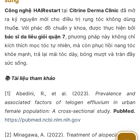
Công nghệ
HAIRestart
tại
Citrine Derma Clinic
đã mở
ra kỷ nguyên mới cho điều trị rụng tóc không dùng
thuố
c
. Với phác đồ chuẩn y khoa, được thực hiện bởi
bác sĩ da liễu giỏi quận 7
, phương pháp này không chỉ
kích thích mọc tóc tự nhiên, mà còn phục hồi nang tóc
khỏe mạnh, trả lại mái tóc dày, bóng mượt và tràn đầy
sức sống.
📚 Tài liệu tham khảo
[1] Abedini, R., et al. (2023).
Prevalence and
associated factors of telogen effluvium in urban
female population: A cross-sectional study.
PubMed.
https://pubmed.ncbi.nlm.nih.gov
[2] Minagawa, A. (2022).
Treatment of alopecia areata