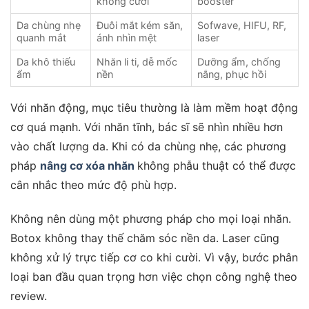
không cười
booster
Da chùng nhẹ
Đuôi mắt kém săn,
Sofwave, HIFU, RF,
quanh mắt
ánh nhìn mệt
laser
Da khô thiếu
Nhăn li ti, dễ mốc
Dưỡng ẩm, chống
ẩm
nền
nắng, phục hồi
Với nhăn động, mục tiêu thường là làm mềm hoạt động
cơ quá mạnh. Với nhăn tĩnh, bác sĩ sẽ nhìn nhiều hơn
vào chất lượng da. Khi có da chùng nhẹ, các phương
pháp
nâng cơ xóa nhăn
không phẫu thuật có thể được
cân nhắc theo mức độ phù hợp.
Không nên dùng một phương pháp cho mọi loại nhăn.
Botox không thay thế chăm sóc nền da. Laser cũng
không xử lý trực tiếp cơ co khi cười. Vì vậy, bước phân
loại ban đầu quan trọng hơn việc chọn công nghệ theo
review.