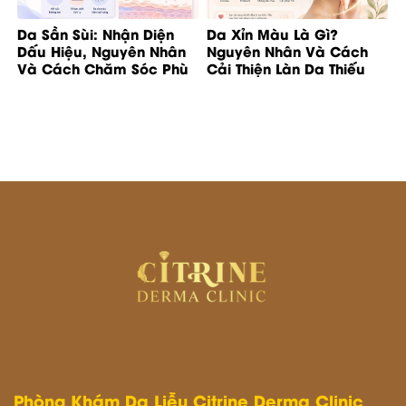
Da Sần Sùi: Nhận Diện
Da Xỉn Màu Là Gì?
Dấu Hiệu, Nguyên Nhân
Nguyên Nhân Và Cách
Và Cách Chăm Sóc Phù
Cải Thiện Làn Da Thiếu
Hợp
Rạng Rỡ
Phòng Khám Da Liễu Citrine Derma Clinic