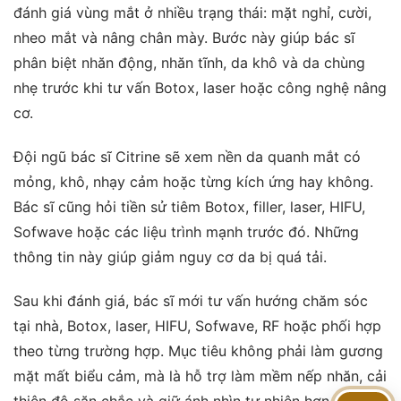
đánh giá vùng mắt ở nhiều trạng thái: mặt nghỉ, cười,
nheo mắt và nâng chân mày. Bước này giúp bác sĩ
phân biệt nhăn động, nhăn tĩnh, da khô và da chùng
nhẹ trước khi tư vấn Botox, laser hoặc công nghệ nâng
cơ.
Đội ngũ bác sĩ Citrine sẽ xem nền da quanh mắt có
mỏng, khô, nhạy cảm hoặc từng kích ứng hay không.
Bác sĩ cũng hỏi tiền sử tiêm Botox, filler, laser, HIFU,
Sofwave hoặc các liệu trình mạnh trước đó. Những
thông tin này giúp giảm nguy cơ da bị quá tải.
Sau khi đánh giá, bác sĩ mới tư vấn hướng chăm sóc
tại nhà, Botox, laser, HIFU, Sofwave, RF hoặc phối hợp
theo từng trường hợp. Mục tiêu không phải làm gương
mặt mất biểu cảm, mà là hỗ trợ làm mềm nếp nhăn, cải
thiện độ săn chắc và giữ ánh nhìn tự nhiên hơn.