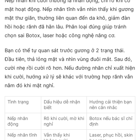
Nếp nhăn khi cười thường là nhăn động, chỉ rõ khi cơ
mặt hoạt động. Nếp nhăn tĩnh vẫn nhìn thấy khi gương
mặt thư giãn, thường liên quan đến da khô, giảm đàn
hồi hoặc rãnh đã hằn lâu. Phân loại đúng giúp tránh
chọn sai Botox, laser hoặc công nghệ nâng cơ.
Bạn có thể tự quan sát trước gương ở 2 trạng thái.
Đầu tiên, thả lỏng mặt và nhìn vùng đuôi mắt. Sau đó,
cười nhẹ rồi cười rõ hơn. Nếu đường nhăn chỉ xuất hiện
khi cười, hướng xử lý sẽ khác với trường hợp rãnh vẫn
nằm đó khi mặt nghỉ.
Tình trạng
Dấu hiệu dễ nhận
Hướng cải thiện bạn
biết
nên cân nhắc
Nếp nhăn
Rõ khi cười, mờ khi
Botox nếu bác sĩ chỉ
động
nghỉ
định
Nếp nhăn tĩnh
Vẫn thấy khi
Laser, phục hồi, skin