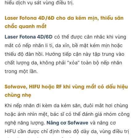
hiểu dịch vụ sát vùng điều trị.
Laser Fotona 4D/6D cho da kém mịn, thiếu săn
chắc quanh mắt
Laser Fotona 4D/6D
có thể được cân nhắc khi vùng
mắt có nếp nhăn li ti, da xỉn, bề mặt kém mịn hoặc
thiếu độ đàn hồi. Hướng tiếp cận này tập trung vào
chất lượng da, không phải “xóa” toàn bộ nếp nhăn
trong một lần.
Sofwave, HIFU hoặc RF khi vùng mắt có dấu hiệu
chùng nhẹ
Khi nếp nhăn đi kèm da kém săn, đuôi mắt hơi chùng
hoặc ánh nhìn mệt, bác sĩ có thể đánh giá nhóm công
nghệ năng lượng.
Nâng cơ Sofwave
và
nâng cơ
HIFU cần được chỉ định theo độ dày da, vùng điều trị