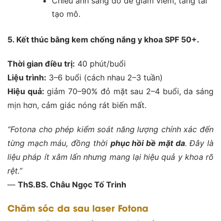
Chiếu ánh sáng đỏ để giảm viêm, tăng tái
tạo mô.
5. Kết thúc bằng kem chống nắng y khoa SPF 50+.
Thời gian điều trị:
40 phút/buổi
Liệu trình:
3–6 buổi (cách nhau 2–3 tuần)
Hiệu quả:
giảm 70–90% đỏ mặt sau 2–4 buổi, da sáng
mịn hơn, cảm giác nóng rát biến mất.
“Fotona cho phép kiểm soát năng lượng chính xác đến
từng mạch máu, đồng thời
phục hồi bề mặt da
. Đây là
liệu pháp ít xâm lấn nhưng mang lại hiệu quả y khoa rõ
rệt.”
—
ThS.BS. Châu Ngọc Tố Trinh
Chăm sóc da sau laser Fotona