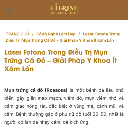
Skip
to
content
TRANG CHỦ
/
Công Nghệ Làm Đẹp
/
Laser Fotona Trong
Điều Trị Mụn Trứng Cá Đỏ – Giải Pháp Y Khoa Ít Xâm Lấn
Laser Fotona Trong Điều Trị Mụn
Trứng Cá Đỏ – Giải Pháp Y Khoa Ít
Xâm Lấn
Mụn trứng
cá đỏ
(Rosacea)
là một bệnh da liễu phổ
biến, gây giãn mao mạch, viêm đỏ, mụn viêm nhỏ và
cảm giác nóng rát, đặc biệt ở vùng má, cánh mũi và
cằm. Bệnh thường gặp ở phụ nữ độ tuổi 30–50, nhất là
người có làn da nhạy cảm, dễ kích ứng.