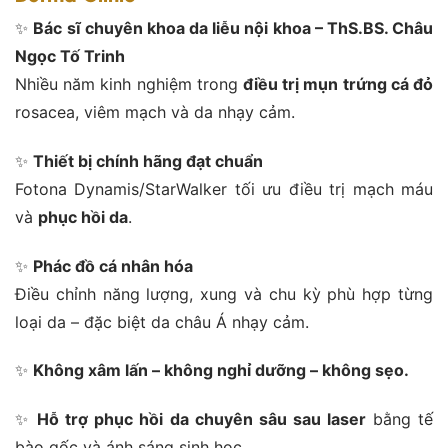
✨
Bác sĩ chuyên khoa da liễu nội khoa – ThS.BS. Châu
Ngọc Tố Trinh
Nhiều năm kinh nghiệm trong
điều trị
mụn trứng cá đỏ
rosacea, viêm mạch và da nhạy cảm.
✨
Thiết bị chính hãng đạt chuẩn
Fotona Dynamis/StarWalker tối ưu điều trị mạch máu
và
phục hồi da
.
✨
Phác đồ cá nhân hóa
Điều chỉnh năng lượng, xung và chu kỳ phù hợp từng
loại da – đặc biệt da châu Á nhạy cảm.
✨
Không xâm lấn – không nghỉ dưỡng – không sẹo.
✨
Hỗ trợ phục hồi
da
chuyên sâu sau laser
bằng tế
bào gốc và ánh sáng sinh học.