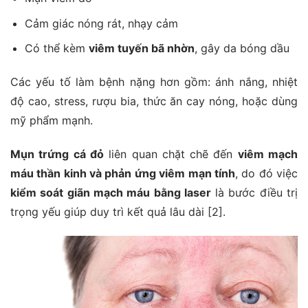
Cảm giác nóng rát, nhạy cảm
Có thể kèm
viêm tuyến bã nhờn
, gây da bóng dầu
Các yếu tố làm bệnh nặng hơn gồm: ánh nắng, nhiệt
độ cao, stress, rượu bia, thức ăn cay nóng, hoặc dùng
mỹ phẩm mạnh.
Mụn t
rứng
cá đỏ
liên quan chặt chẽ đến
viêm mạch
máu thần kinh và phản ứng viêm mạn tính
, do đó việc
kiểm soát giãn mạch máu bằng laser
là bước điều trị
trọng yếu giúp duy trì kết quả lâu dài [2].