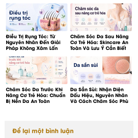
Điều Trị Rụng Tóc: Từ
Chăm Sóc Da Sau Nâng
Nguyên Nhân Đến Giải
Cơ Trẻ Hóa: Skincare An
Pháp Không Xâm Lấn
Toàn Và Lưu Ý Cần Biết
Chăm Sóc Da Trước Khi
Da Sần Sùi: Nhận Diện
Nâng Cơ Trẻ Hóa: Chuẩn
Dấu Hiệu, Nguyên Nhân
Bị Nền Da An Toàn
Và Cách Chăm Sóc Phù
Hợp
Để lại một bình luận