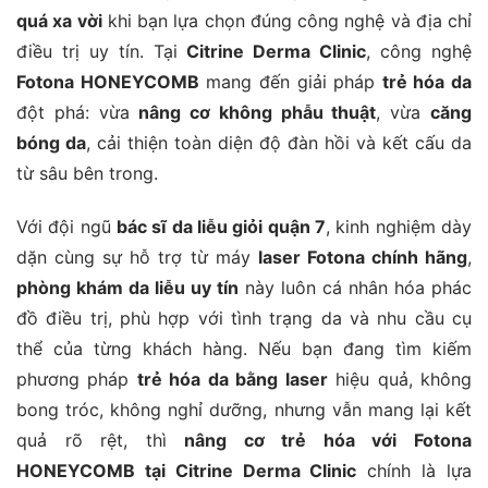
quá xa vời
khi bạn lựa chọn đúng công nghệ và địa chỉ
điều trị uy tín. Tại
Citrine Derma Clinic
, công nghệ
Fotona HONEYCOMB
mang đến giải pháp
trẻ hóa da
đột phá: vừa
nâng cơ không phẫu thuật
, vừa
căng
bóng da
, cải thiện toàn diện độ đàn hồi và kết cấu da
từ sâu bên trong.
Với đội ngũ
bác sĩ da liễu giỏi quận 7
, kinh nghiệm dày
dặn cùng sự hỗ trợ từ máy
laser Fotona chính hãng
,
phòng khám da liễu uy tín
này luôn cá nhân hóa phác
đồ điều trị, phù hợp với tình trạng da và nhu cầu cụ
thể của từng khách hàng. Nếu bạn đang tìm kiếm
phương pháp
trẻ hóa da bằng laser
hiệu quả, không
bong tróc, không nghỉ dưỡng, nhưng vẫn mang lại kết
quả rõ rệt, thì
nâng cơ trẻ hóa với Fotona
HONEYCOMB tại Citrine Derma Clinic
chính là lựa