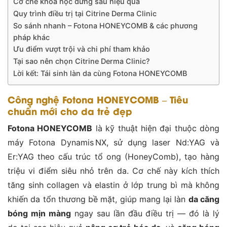
Cơ chế khoa học đứng sau hiệu quả
Quy trình điều trị tại Citrine Derma Clinic
So sánh nhanh – Fotona HONEYCOMB & các phương
pháp khác
Ưu điểm vượt trội và chi phí tham khảo
Tại sao nên chọn Citrine Derma Clinic?
Lời kết: Tái sinh làn da cùng Fotona HONEYCOMB
Công nghệ Fotona HONEYCOMB – Tiêu
chuẩn mới cho da trẻ đẹp
Fotona HONEYCOMB
là kỹ thuật hiện đại thuộc dòng
máy Fotona Dynamis NX, sử dụng laser Nd:YAG và
Er:YAG theo cấu trúc tổ ong (HoneyComb), tạo hàng
triệu vi điểm siêu nhỏ trên da. Cơ chế này kích thích
tăng sinh collagen và elastin ở lớp trung bì mà không
khiến da tổn thương bề mặt, giúp mang lại làn
da căng
bóng mịn màng
ngay sau lần đầu điều trị — đó là lý