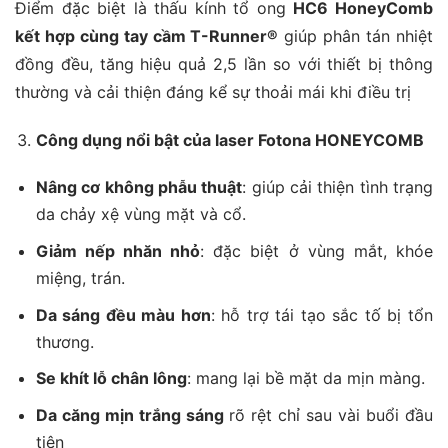
Điểm đặc biệt là thấu kính tổ ong
HC6 HoneyComb
kết hợp cùng tay cầm T-Runner®
giúp phân tán nhiệt
đồng đều, tăng hiệu quả 2,5 lần so với thiết bị thông
thường và cải thiện đáng kể sự thoải mái khi điều trị
Công dụng nổi bật của laser Fotona HONEYCOMB
Nâng cơ không phẫu thuật
: giúp cải thiện tình trạng
da chảy xệ vùng mặt và cổ.
Giảm nếp nhăn nhỏ
: đặc biệt ở vùng mắt, khóe
miệng, trán.
Da sáng đều màu hơn
: hỗ trợ tái tạo sắc tố bị tổn
thương.
Se khít lỗ chân lông
: mang lại bề mặt da mịn màng.
Da căng mịn trắng sáng
rõ rệt chỉ sau vài buổi đầu
tiên