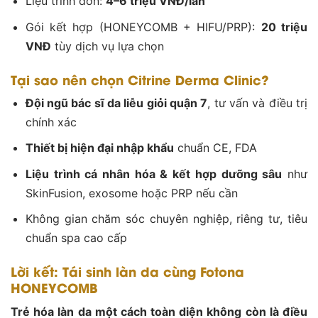
Liệu trình đơn:
4–6 triệu VNĐ/lần
Gói kết hợp (HONEYCOMB + HIFU/PRP):
20 triệu
VNĐ
tùy dịch vụ lựa chọn
Tại sao nên chọn Citrine Derma Clinic?
Đội ngũ bác sĩ da liễu giỏi quận 7
, tư vấn và điều trị
chính xác
Thiết bị hiện đại nhập khẩu
chuẩn CE, FDA
Liệu trình cá nhân hóa & kết hợp dưỡng sâu
như
SkinFusion, exosome hoặc PRP nếu cần
Không gian chăm sóc chuyên nghiệp, riêng tư, tiêu
chuẩn spa cao cấp
Lời kết: Tái sinh làn da cùng Fotona
HONEYCOMB
Trẻ hóa làn da một cách toàn diện không còn là điều