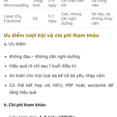
RF
Trung
2–4
Cải thiện đàn
Da trung
Microneedling
bình
ngày
hồi
niên
Cao, nhưng
Da dày, da
Laser CO₂
5–7
Có
cần nghỉ
không nhạy
Fractional
ngày
dưỡng
cảm
Ưu điểm vượt trội và chi phí tham khảo
a. Ưu điểm
Không đau – Không cần nghỉ dưỡng
Hiệu quả rõ chỉ sau 1 buổi điều trị
An toàn cho mọi loại da kể cả da yếu, nhạy cảm
Có thể kết hợp với HIFU, PRP hoặc exosome để
tăng hiệu quả
b. Chi phí tham khảo: