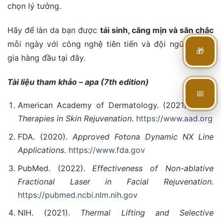
chọn lý tưởng.
Hãy để làn da bạn được
tái sinh, căng mịn và săn chắc
mỗi ngày với công nghệ tiên tiến và đội ngũ chuyên
🎁
gia hàng đầu tại đây.
Tài liệu tham khảo – apa (7th edition)
📅
American Academy of Dermatology. (2021).
Laser
Therapies in Skin Rejuvenation
.
https://www.aad.org
FDA. (2020).
Approved Fotona Dynamic NX Line
Applications
.
https://www.fda.gov
PubMed. (2022).
Effectiveness of Non-ablative
Fractional Laser in Facial Rejuvenation
.
https://pubmed.ncbi.nlm.nih.gov
NIH. (2021).
Thermal Lifting and Selective