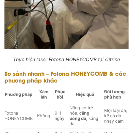
Thực hiện laser Fotona HONEYCOMB tại Citrine
So sánh nhanh – Fotona HONEYCOMB & các
phương pháp khác
Xâm
Phục
Đối tượng
Phương pháp
Hiệu quả
lấn
hồi
phù hợp
Nâng cơ trẻ
Mọi loại da,
Fotona
0–1
hóa,
căng
Không
kể cả da
HONEYCOMB
ngày
bóng da
, sáng
nhạy cảm
da