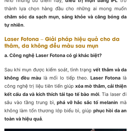
Nhờ những ưu điểm này,
điều trị mụn bằng IPL
trở
thành lựa chọn hàng đầu cho những ai mong muốn
chăm sóc da sạch mụn, sáng khỏe và căng bóng da
tự nhiên
.
Laser Fotona – Giải pháp hiệu quả cho da
thâm, da không đều màu sau mụn
a. Công nghệ Laser Fotona có gì khác biệt?
Sau khi mụn được kiểm soát, tình trạng
vết thâm và da
không đều màu
là mối lo tiếp theo.
Laser Fotona
là
công nghệ trị liệu tiên tiến giúp
xóa mờ thâm, cải thiện
kết cấu da và kích thích tái tạo tế bào mới
. Tia laser đi
sâu vào tầng trung bì,
phá vỡ hắc sắc tố melanin
mà
không làm tổn thương lớp biểu bì, giúp
phục hồi da an
toàn và hiệu quả
.