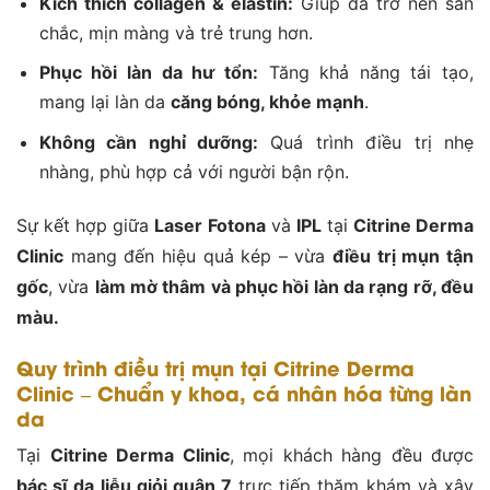
Kích thích collagen & elastin:
Giúp da trở nên săn
chắc, mịn màng và trẻ trung hơn.
Phục hồi làn da hư tổn:
Tăng khả năng tái tạo,
mang lại làn da
căng bóng, khỏe mạnh
.
Không cần nghỉ dưỡng:
Quá trình điều trị nhẹ
nhàng, phù hợp cả với người bận rộn.
Sự kết hợp giữa
Laser Fotona
và
IPL
tại
Citrine Derma
Clinic
mang đến hiệu quả kép – vừa
điều trị mụn tận
gốc
, vừa
làm mờ thâm và phục hồi làn da rạng rỡ, đều
màu.
Quy trình điều trị mụn tại Citrine Derma
Clinic – Chuẩn y khoa, cá nhân hóa từng làn
da
Tại
Citrine Derma Clinic
, mọi khách hàng đều được
bác sĩ da liễu giỏi quận 7
trực tiếp thăm khám và xây