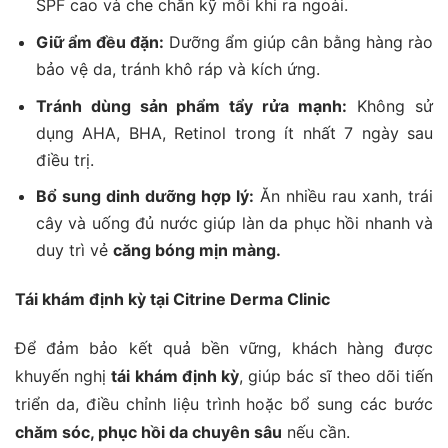
SPF cao và che chắn kỹ mỗi khi ra ngoài.
Giữ ẩm đều đặn:
Dưỡng ẩm giúp cân bằng hàng rào
bảo vệ da, tránh khô ráp và kích ứng.
Tránh dùng sản phẩm tẩy rửa mạnh:
Không sử
dụng AHA, BHA, Retinol trong ít nhất 7 ngày sau
điều trị.
Bổ sung dinh dưỡng hợp lý:
Ăn nhiều rau xanh, trái
cây và uống đủ nước giúp làn da phục hồi nhanh và
duy trì vẻ
căng bóng mịn màng.
Tái khám định kỳ tại Citrine Derma Clinic
Để đảm bảo kết quả bền vững, khách hàng được
khuyến nghị
tái khám định kỳ
, giúp bác sĩ theo dõi tiến
triển da, điều chỉnh liệu trình hoặc bổ sung các bước
chăm sóc, phục hồi da chuyên sâu
nếu cần.