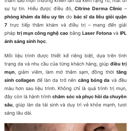
thâm sau mụn thường khiến làn da kém rạng rỡ, mất đi
sự tự tin. Hiểu được điều đó,
Citrine Derma Clinic
–
phòng khám da liễu uy tín
do
bác sĩ da liễu giỏi quận
7
trực tiếp thăm khám và điều trị – mang đến giải
pháp
trị mụn công nghệ cao
bằng
Laser Fotona
và
IPL
ánh sáng sinh học
.
Mỗi liệu trình được thiết kế riêng biệt, dựa trên tình
trạng da và nhu cầu của từng khách hàng, giúp
điều trị
mụn
, giảm viêm, làm mờ thâm sạm, đồng thời
tăng
sinh collagen
để làn da trở nên
căng bóng da
và đều
màu hơn sau liệu trình. Không chỉ là quá trình trị mụn,
đây còn là hành trình
chăm sóc và phục hồi da chuyên
sâu
, giúp làn da tái sinh và duy trì vẻ khỏe mạnh, tươi
sáng lâu dài.