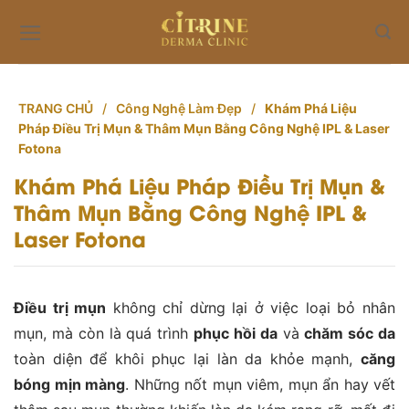
Skip
to
content
TRANG CHỦ
/
Công Nghệ Làm Đẹp
/
Khám Phá Liệu
Pháp Điều Trị Mụn & Thâm Mụn Bằng Công Nghệ IPL & Laser
Fotona
Khám Phá Liệu Pháp Điều Trị Mụn &
Thâm Mụn Bằng Công Nghệ IPL &
Laser Fotona
Điều trị mụn
không chỉ dừng lại ở việc loại bỏ nhân
mụn, mà còn là quá trình
phục hồi da
và
chăm sóc da
toàn diện để khôi phục lại làn da khỏe mạnh,
căng
bóng mịn màng
. Những nốt mụn viêm, mụn ẩn hay vết