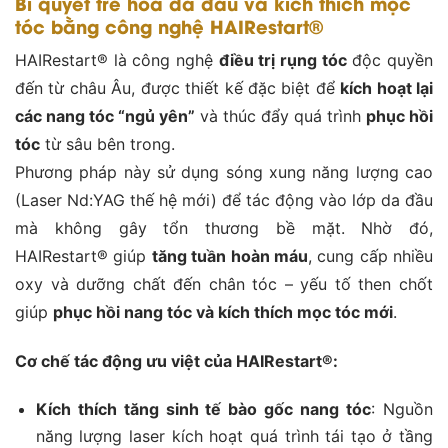
Bí quyết trẻ hóa da đầu và kích thích mọc
tóc bằng công nghệ HAIRestart®
HAIRestart® là công nghệ
điều trị rụng tóc
độc quyền
đến từ châu Âu, được thiết kế đặc biệt để
kích hoạt lại
các nang tóc “ngủ yên”
và thúc đẩy quá trình
phục hồi
tóc
từ sâu bên trong.
Phương pháp này sử dụng sóng xung năng lượng cao
(Laser Nd:YAG thế hệ mới) để tác động vào lớp da đầu
mà không gây tổn thương bề mặt. Nhờ đó,
HAIRestart® giúp
tăng tuần hoàn máu
, cung cấp nhiều
oxy và dưỡng chất đến chân tóc – yếu tố then chốt
giúp
phục hồi nang tóc và kích thích mọc tóc mới
.
Cơ chế tác động ưu việt của HAIRestart®:
Kích thích tăng sinh tế bào gốc nang tóc
: Nguồn
năng lượng laser kích hoạt quá trình tái tạo ở tầng