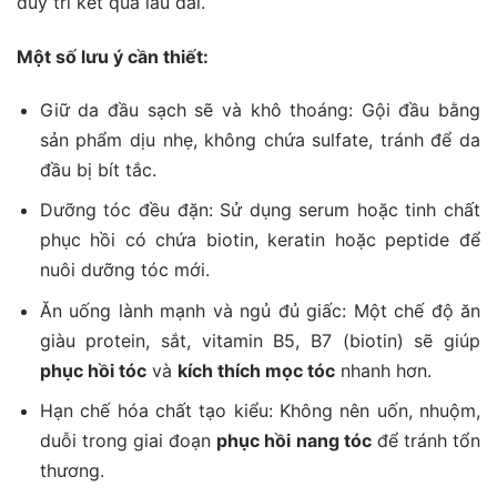
duy trì kết quả lâu dài.
Một số lưu ý cần thiết:
Giữ da đầu sạch sẽ và khô thoáng: Gội đầu bằng
sản phẩm dịu nhẹ, không chứa sulfate, tránh để da
đầu bị bít tắc.
Dưỡng tóc đều đặn: Sử dụng serum hoặc tinh chất
phục hồi có chứa biotin, keratin hoặc peptide để
nuôi dưỡng tóc mới.
Ăn uống lành mạnh và ngủ đủ giấc: Một chế độ ăn
giàu protein, sắt, vitamin B5, B7 (biotin) sẽ giúp
phục hồi tóc
và
kích thích mọc tóc
nhanh hơn.
Hạn chế hóa chất tạo kiểu: Không nên uốn, nhuộm,
duỗi trong giai đoạn
phục hồi nang tóc
để tránh tổn
thương.