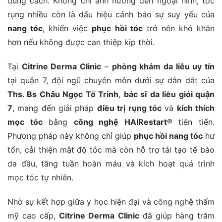
đúng cách. Không chỉ ảnh hưởng đến ngoại hình, tóc
rụng nhiều còn là dấu hiệu cảnh báo sự suy yếu của
nang tóc
, khiến việc
phục hồi tóc
trở nên khó khăn
hơn nếu không được can thiệp kịp thời.
Tại
Citrine Derma Clinic
–
phòng khám da liễu uy tín
tại quận 7, đội ngũ chuyên môn dưới sự dẫn dắt của
Ths. Bs Châu Ngọc Tố Trinh
,
bác sĩ da liễu giỏi quận
7
, mang đến giải pháp
điều trị rụng tóc
và
kích thích
mọc tóc
bằng
công nghệ HAIRestart®
tiên tiến.
Phương pháp này không chỉ giúp
phục hồi nang tóc
hư
tổn, cải thiện mật độ tóc mà còn hỗ trợ tái tạo tế bào
da đầu, tăng tuần hoàn máu và kích hoạt quá trình
mọc tóc tự nhiên.
Nhờ sự kết hợp giữa y học hiện đại và công nghệ thẩm
mỹ cao cấp,
Citrine Derma Clinic
đã giúp hàng trăm