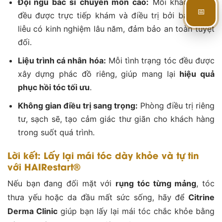
Đội ngũ bác sĩ chuyên môn cao:
Mỗi khách hàng
📅
đều được trực tiếp khám và điều trị bởi bác sĩ da
liễu có kinh nghiệm lâu năm, đảm bảo an toàn tuyệt
đối.
Liệu trình cá nhân hóa:
Mỗi tình trạng tóc đều được
xây dựng phác đồ riêng, giúp mang lại
hiệu quả
phục hồi tóc tối ưu
.
Không gian điều trị sang trọng:
Phòng điều trị riêng
tư, sạch sẽ, tạo cảm giác thư giãn cho khách hàng
trong suốt quá trình.
Lời kết: Lấy lại mái tóc dày khỏe và tự tin
với HAIRestart®
Nếu bạn đang đối mặt với
rụng tóc từng mảng
, tóc
thưa yếu hoặc da đầu mất sức sống, hãy để
Citrine
Derma Clinic
giúp bạn lấy lại mái tóc chắc khỏe bằng