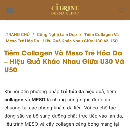
Skip
to
content
TRANG CHỦ
/
Công Nghệ Làm Đẹp
/
Tiêm Collagen Và
Meso Trẻ Hóa Da – Hiệu Quả Khác Nhau Giữa U30 Và U50
Tiêm Collagen Và Meso Trẻ Hóa Da
– Hiệu Quả Khác Nhau Giữa U30 Và
U50
Khi nói đến phương pháp
trẻ hóa da
hiệu quả, tiêm
collagen
và
MESO
là những công nghệ được ưa
chuộng tại các phòng khám da liễu. Với cơ chế tác
động sâu và bổ sung dưỡng chất trực tiếp vào làn da,
liệu trình MESO và cấy collagen căng bóng mang lại