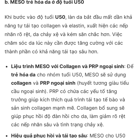
b. MESO trẻ hóa da ở độ tuổi U50
Khi bước vào độ tuổi
U50
, làn da bắt đầu mất dần khả
năng tự tái tạo collagen và elastin, xuất hiện các nếp
nhăn rõ rệt, da chảy xệ và kém săn chắc hơn. Việc
chăm sóc da lúc này cần được tăng cường với các
thành phần có khả năng tái tạo sâu hơn.
Liệu trình MESO với Collagen và PRP ngoại sinh
: Để
trẻ hóa da
cho nhóm tuổi U50, MESO sẽ sử dụng
collagen
và
PRP ngoại sinh
(huyết tương giàu tiểu
cầu ngoại sinh). PRP có chứa các yếu tố tăng
trưởng giúp kích thích quá trình tái tạo tế bào và
sản sinh collagen mạnh mẽ. Collagen bổ sung sẽ
giúp phục hồi độ đàn hồi cho da, làm giảm rõ rệt
các nếp nhăn sâu và tình trạng chảy xệ.
Hiệu quả phục hồi và tái tạo sâu
: MESO cho U50