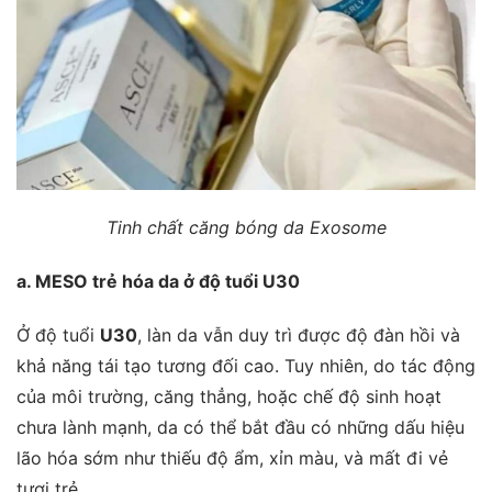
Tinh chất căng bóng da Exosome
a. MESO trẻ hóa da ở độ tuổi U30
Ở độ tuổi
U30
, làn da vẫn duy trì được độ đàn hồi và
khả năng tái tạo tương đối cao. Tuy nhiên, do tác động
của môi trường, căng thẳng, hoặc chế độ sinh hoạt
chưa lành mạnh, da có thể bắt đầu có những dấu hiệu
lão hóa sớm như thiếu độ ẩm, xỉn màu, và mất đi vẻ
tươi trẻ.