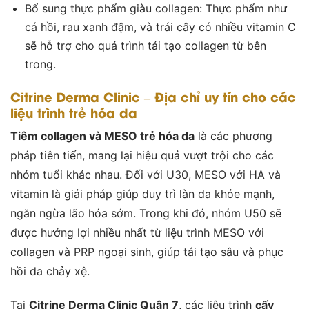
Bổ sung thực phẩm giàu collagen: Thực phẩm như
cá hồi, rau xanh đậm, và trái cây có nhiều vitamin C
sẽ hỗ trợ cho quá trình tái tạo collagen từ bên
trong.
Citrine Derma Clinic – Địa chỉ uy tín cho các
liệu trình trẻ hóa da
Tiêm collagen và MESO trẻ hóa da
là các phương
pháp tiên tiến, mang lại hiệu quả vượt trội cho các
nhóm tuổi khác nhau. Đối với U30, MESO với HA và
vitamin là giải pháp giúp duy trì làn da khỏe mạnh,
ngăn ngừa lão hóa sớm. Trong khi đó, nhóm U50 sẽ
được hưởng lợi nhiều nhất từ liệu trình MESO với
collagen và PRP ngoại sinh, giúp tái tạo sâu và phục
hồi da chảy xệ.
Tại
Citrine Derma Clinic Quận 7
, các liệu trình
cấy