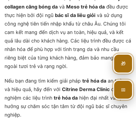
collagen căng bóng da
và
Meso trẻ hóa da
đều được
thực hiện bởi đội ngũ
bác sĩ da liễu giỏi
và sử dụng
công nghệ tiên tiến nhập khẩu từ châu Âu. Chúng tôi
cam kết mang đến dịch vụ an toàn, hiệu quả, và kết
quả lâu dài cho khách hàng. Các liệu trình đều được cá
nhân hóa để phù hợp với tình trạng da và nhu cầu
riêng biệt của từng khách hàng, đảm bảo mang lại vẻ
🎁
ngoài tươi trẻ và rạng ngời.
Nếu bạn đang tìm kiếm giải pháp
trẻ hóa da
an toàn
📅
và hiệu quả, hãy đến với
Citrine Derma Clinic
để trải
nghiệm các liệu trình
trẻ hóa da
hiện đại nhất và tận
hưởng sự chăm sóc tận tâm từ đội ngũ bác sĩ chuyên
nghiệp.