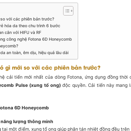
so với các phiên bản trước?
rẻ hóa da theo chu trình 6 bước
n cân với HIFU và RF
ụng công nghệ Fotona 6D Honeycomb
oneycomb?
a an toàn, êm dịu, hiệu quả lâu dài
 gì mới so với các phiên bản trước?
ệ cải tiến mới nhất của dòng Fotona, ứng dụng đồng thời 
comb Pulse (xung tổ ong)
độc quyền. Cải tiến này mang lạ
 Fotona 6D Honeycomb
năng lượng thông minh
 tại một điểm, xung tổ ong giúp phân tán nhiệt đồng đều trên 