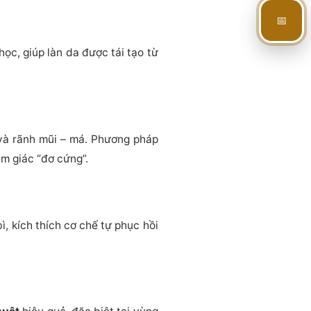
📅
ọc, giúp làn da được tái tạo từ
và rãnh mũi – má. Phương pháp
m giác “đơ cứng”.
, kích thích cơ chế tự phục hồi