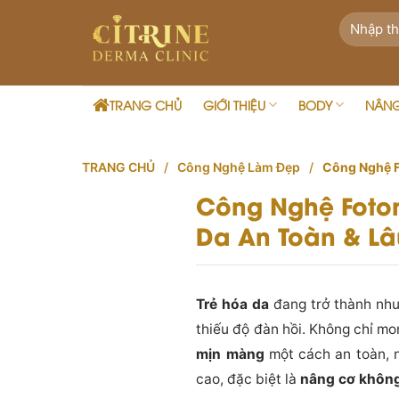
Skip
to
content
TRANG CHỦ
GIỚI THIỆU
BODY
NÂN
TRANG CHỦ
/
Công Nghệ Làm Đẹp
/
Công Nghệ F
Công Nghệ Foto
Da An Toàn & Lâ
Trẻ hóa da
đang trở thành nhu
thiếu độ đàn hồi. Không chỉ mon
mịn màng
một cách an toàn, n
cao, đặc biệt là
nâng cơ không