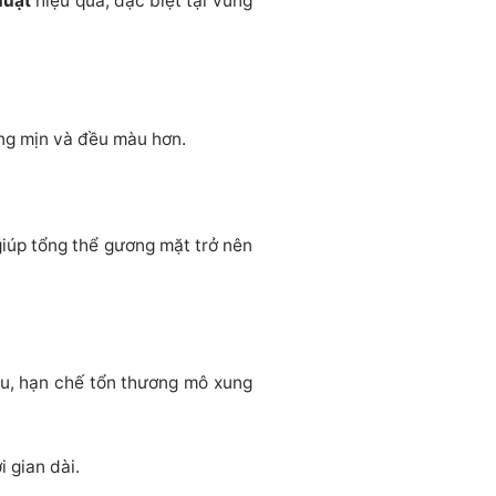
huật
hiệu quả, đặc biệt tại vùng
sáng mịn và đều màu hơn.
giúp tổng thể gương mặt trở nên
ều, hạn chế tổn thương mô xung
i gian dài.