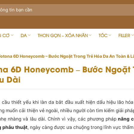
G CƠ
DA
THON GỌN – XÓA NHĂN
TÓC
FILLER
otona 6D Honeycomb – Bước Ngoặt Trong Trẻ Hóa Da An Toàn & L
na 6D Honeycomb – Bước Ngoặt 
u Dài
 cầu thiết yếu khi làn da bắt đầu xuất hiện dấu hiệu lão hó
g muốn cải thiện vẻ ngoài, nhiều người còn tìm kiếm giải pháp
hẹ nhàng và lâu dài. Chính vì vậy, các phương pháp
nâng c
 phẫu thuật
, ngày càng được ưa chuộng trong lĩnh vực thẩm 