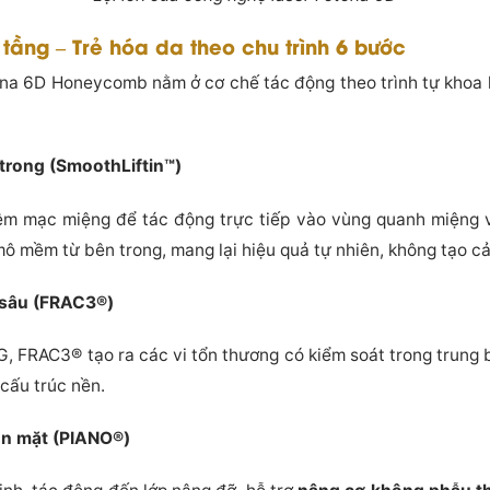
tầng – Trẻ hóa da theo chu trình 6 bước
ona 6D Honeycomb nằm ở cơ chế tác động theo trình tự khoa h
 trong (SmoothLiftin™)
êm mạc miệng để tác động trực tiếp vào vùng quanh miệng 
ô mềm từ bên trong, mang lại hiệu quả tự nhiên, không tạo cả
 sâu (FRAC3®)
, FRAC3® tạo ra các vi tổn thương có kiểm soát trong trung bì
 cấu trúc nền.
ôn mặt (PIANO®)