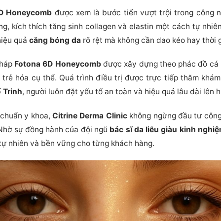
6D Honeycomb
được xem là bước tiến vượt trội trong công
, kích thích tăng sinh collagen và elastin một cách tự nhiên
hiệu quả
căng bóng da
rõ rệt mà không cần dao kéo hay thời 
 pháp
Fotona 6D Honeycomb
được xây dựng theo phác đồ cá 
 trẻ hóa cụ thể. Quá trình điều trị được trực tiếp thăm khá
 Trinh
, người luôn đặt yếu tố an toàn và hiệu quả lâu dài lên 
 chuẩn y khoa,
Citrine Derma Clinic
không ngừng đầu tư công 
 Nhờ sự đồng hành của đội ngũ
bác sĩ da liễu giàu kinh nghi
 tự nhiên và bền vững cho từng khách hàng.