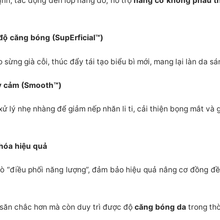
nh, tác động đến lớp nâng đỡ, hỗ trợ
nâng cơ không phẫu t
 độ căng bóng (SupErficial™)
o sừng già cỗi, thúc đẩy tái tạo biểu bì mới, mang lại làn da 
y cảm (Smooth™)
 lý nhẹ nhàng để giảm nếp nhăn li ti, cải thiện bọng mắt và 
hóa hiệu quả
rò “điều phối năng lượng”, đảm bảo hiệu quả nâng cơ đồng đ
hỉ săn chắc hơn mà còn duy trì được độ
căng bóng da
trong thờ