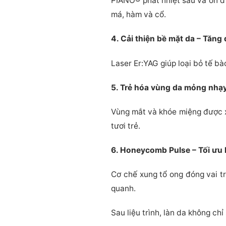
PIANO® phát nhiệt sâu và ổn đị
má, hàm và cổ.
4. Cải thiện bề mặt da – Tăng
Laser Er:YAG giúp loại bỏ tế bà
5. Trẻ hóa vùng da mỏng nhạ
Vùng mắt và khóe miệng được xử
tươi trẻ.
6. Honeycomb Pulse – Tối ưu 
Cơ chế xung tổ ong đóng vai t
quanh.
Sau liệu trình, làn da không c