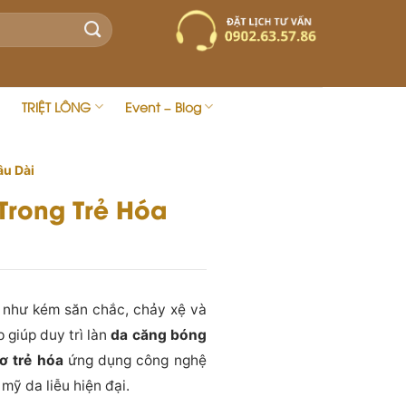
TRIỆT LÔNG
Event – Blog
âu Dài
Trong Trẻ Hóa
a như kém săn chắc, chảy xệ và
 giúp duy trì làn
da căng bóng
ơ trẻ hóa
ứng dụng công nghệ
mỹ da liễu hiện đại.