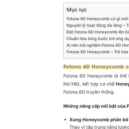
Mục lục
Fotona 6D Honeycomb có gì mới 
Nguyên lý hoạt động đa tầng – T
Đặt Fotona 6D Honeycomb lên bà
Chuẩn hóa từng bước khi ứng d
Ai nên trải nghiệm Fotona 6D H
Fotona 6D Honeycomb – Trẻ hóa d
Fotona 6D Honeycomb có
Fotona 6D Honeycomb là thế h
Nd:YAG, kết hợp cơ chế
Honey
Fotona 6D truyền thống.
Những nâng cấp nổi bật của
Xung Honeycomb phân bổ 
Thay vì tập trung năng lượng