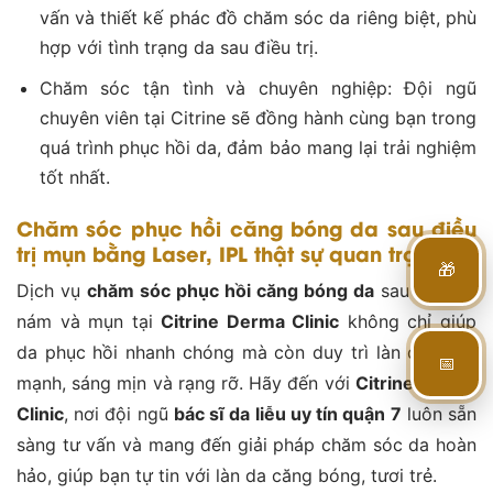
vấn và thiết kế phác đồ chăm sóc da riêng biệt, phù
hợp với tình trạng da sau điều trị.
Chăm sóc tận tình và chuyên nghiệp: Đội ngũ
chuyên viên tại Citrine sẽ đồng hành cùng bạn trong
quá trình phục hồi da, đảm bảo mang lại trải nghiệm
tốt nhất.
Chăm sóc
phục hồi căng bóng da sau điều
trị mụn bằng Laser, IPL thật sự quan trọng?
🎁
Dịch vụ
chăm sóc phục hồi căng bóng da
sau điều trị
nám và mụn tại
Citrine Derma Clinic
không chỉ giúp
da phục hồi nhanh chóng mà còn duy trì làn da khỏe
📅
mạnh, sáng mịn và rạng rỡ. Hãy đến với
Citrine Derma
Clinic
, nơi đội ngũ
bác sĩ da liễu uy tín quận 7
luôn sẵn
sàng tư vấn và mang đến giải pháp chăm sóc da hoàn
hảo, giúp bạn tự tin với làn da căng bóng, tươi trẻ.