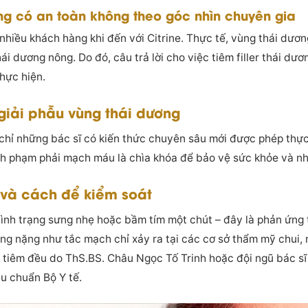
ương có an toàn không theo góc nhìn chuyên gia
nhiều khách hàng khi đến với Citrine. Thực tế, vùng thái dư
ái dương nông. Do đó, câu trả lời cho việc tiêm filler thái d
hực hiện.
giải phẫu vùng thái dương
, chỉ những bác sĩ có kiến thức chuyên sâu mới được phép thực
ánh phạm phải mạch máu là chìa khóa để bảo vệ sức khỏe và n
 và cách để kiểm soát
ình trạng sưng nhẹ hoặc bầm tím một chút – đây là phản ứng 
ng nặng như tắc mạch chỉ xảy ra tại các cơ sở thẩm mỹ chui,
a tiêm đều do ThS.BS. Châu Ngọc Tố Trinh hoặc đội ngũ bác sĩ
êu chuẩn Bộ Y tế.