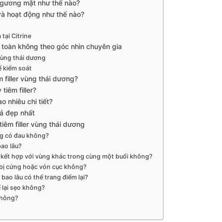
gương mặt như thế nào?
 và hoạt động như thế nào?
 tại Citrine
n toàn không theo góc nhìn chuyên gia
vùng thái dương
ể kiểm soát
 filler vùng thái dương?
tiêm filler?
o nhiêu chi tiết?
uả đẹp nhất
iêm filler vùng thái dương
ơng có đau không?
bao lâu?
ng kết hợp với vùng khác trong cùng một buổi không?
ó bị cứng hoặc vón cục không?
g bao lâu có thể trang điểm lại?
ể lại sẹo không?
không?