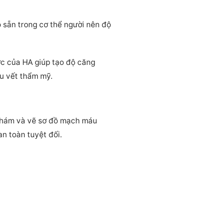
có sẵn trong cơ thể người nên độ
ớc của HA giúp tạo độ căng
u vết thẩm mỹ.
m khám và vẽ sơ đồ mạch máu
n toàn tuyệt đối.