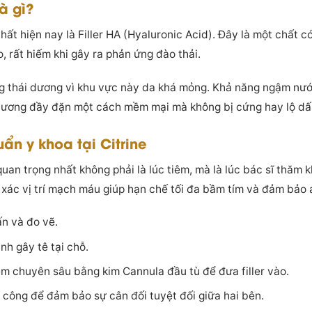
à gì?
 nhất hiện nay là Filler HA (Hyaluronic Acid). Đây là một chất 
, rất hiếm khi gây ra phản ứng đào thải.
ng thái dương vì khu vực này da khá mỏng. Khả năng ngậm nư
 dương đầy đặn một cách mềm mại mà không bị cứng hay lộ dấ
huẩn y khoa tại Citrine
 quan trọng nhất không phải là lúc tiêm, mà là lúc bác sĩ thă
 xác vị trí mạch máu giúp hạn chế tối đa bầm tím và đảm bảo a
ấn và đo vẽ.
nh gây tê tại chỗ.
êm chuyên sâu bằng kim Cannula đầu tù để đưa filler vào.
ủ công để đảm bảo sự cân đối tuyệt đối giữa hai bên.