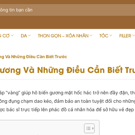
G CƠ
DA
THON GỌN – XÓA NHĂN
TÓC
FILLER
ơng Và Những Điều Cần Biết Trước
 Dương Và Những Điều Cần Biết T
pháp “vàng” giúp hô biến gương mặt hốc hác trở nên đầy đặn, th
ng đụng chạm dao kéo, đảm bảo an toàn tuyệt đối cho những 
ợc bác sĩ trực tiếp lên phác đồ cá nhân hóa để sở hữu vẻ đẹp 