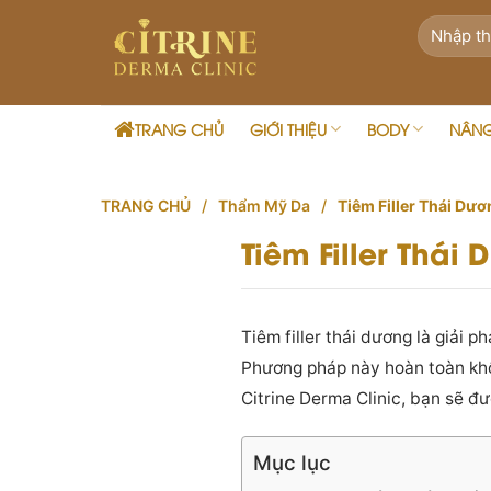
Skip
to
content
TRANG CHỦ
GIỚI THIỆU
BODY
NÂN
TRANG CHỦ
/
Thẩm Mỹ Da
/
Tiêm Filler Thái Dư
Tiêm Filler Thái
Tiêm filler thái dương là giải 
Phương pháp này hoàn toàn khô
Citrine Derma Clinic, bạn sẽ đư
Mục lục