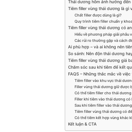
Thái dương hõm ảnh hưởng đến 
Tiêm filler vùng thái dương là gì
Chất filler được dùng là gì?
Quy trình tiêm filler chuẩn y khoa
Tiêm filler vùng thái dương có a
Hiểu về phương pháp giải phẫu 
Các rủi ro thường gặp và cách đ
Ai phù hợp – và ai không nên tiêm
So sánh: Nên độn thái dương hay 
Tiêm filler vùng thái dương giá ba
Chăm sóc sau khi tiêm để kết q
FAQS – Những thắc mắc về việc t
Tiêm filler vào khu vực thái dư
Filler vùng thái dương giữ được 
Có thể tiêm filler cho thái dươ
Filler khi tiêm vào thái dương c
Sau khi tiêm filler vào thái dươn
Tiêm filler vùng thái dương có đ
Có thể tiêm kết hợp vùng khác 
Kết luận & CTA