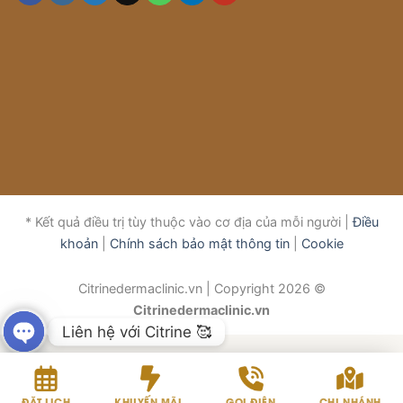
* Kết quả điều trị tùy thuộc vào cơ địa của mỗi người |
Điều
khoản
|
Chính sách bảo mật thông tin
|
Cookie
Citrinedermaclinic.vn | Copyright 2026 ©
Citrinedermaclinic.vn
Liên hệ với Citrine 🥰
OPEN
CHATY
ĐẶT LỊCH
KHUYẾN MÃI
GỌI ĐIỆN
CHI NHÁNH