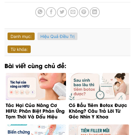
Danh mục:
Hiệu Quả Điều Trị
Từ khóa:
Bài viết cùng chủ đề:
Tác Hại Của Nâng Cơ
Có Bầu Tiêm Botox Được
HIFU: Phân Biệt Phản Ứng
Không? Câu Trả Lời Từ
Tạm Thời Và Dấu Hiệu
Góc Nhìn Y Khoa
Bất Thường