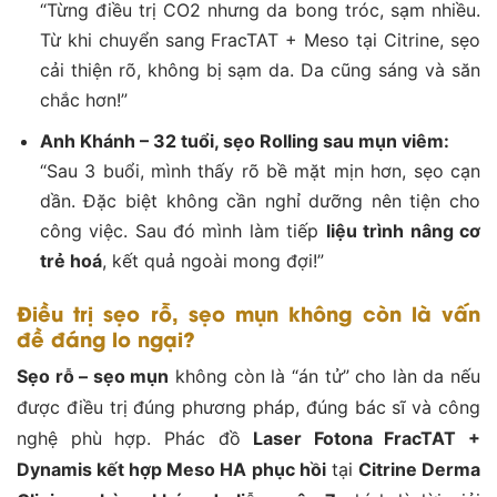
“Từng điều trị CO2 nhưng da bong tróc, sạm nhiều.
Từ khi chuyển sang FracTAT + Meso tại Citrine, sẹo
cải thiện rõ, không bị sạm da. Da cũng sáng và săn
chắc hơn!”
Anh Khánh – 32 tuổi, sẹo Rolling sau mụn viêm:
“Sau 3 buổi, mình thấy rõ bề mặt mịn hơn, sẹo cạn
dần. Đặc biệt không cần nghỉ dưỡng nên tiện cho
công việc. Sau đó mình làm tiếp
liệu trình nâng cơ
trẻ hoá
, kết quả ngoài mong đợi!”
Điều trị sẹo rỗ, sẹo mụn không còn là vấn
đề đáng lo ngại?
Sẹo rỗ – sẹo mụn
không còn là “án tử” cho làn da nếu
được điều trị đúng phương pháp, đúng bác sĩ và công
nghệ phù hợp. Phác đồ
Laser Fotona FracTAT +
Dynamis kết hợp Meso HA phục hồi
tại
Citrine Derma