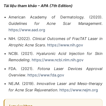
Tài liệu tham khảo – APA (7th Edition)
American Academy of Dermatology. (2020).
Guidelines for Acne Scar Management
.
https://www.aad.org
NIH. (2022).
Clinical Outcomes of FracTAT Laser in
Atrophic Acne Scars
.
https://www.nih.gov
NCBI. (2021).
Hyaluronic Acid Injection for Skin
Remodeling
.
https://www.ncbi.nlm.nih.gov
FDA. (2021).
Fotona Laser Devices Approval
Overview
.
https://www.fda.gov
NEJM. (2019).
Innovative Laser and Meso-therapy
for Acne Scar Rejuvenation
.
https://www.nejm.org