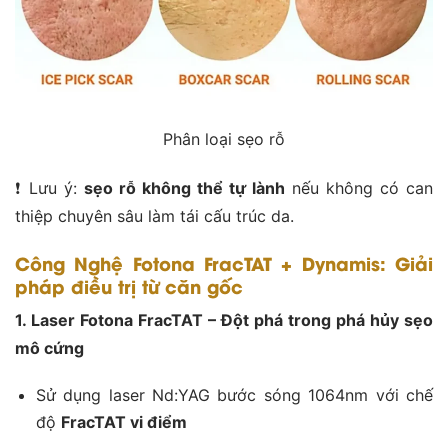
Phân loại sẹo rỗ
❗️ Lưu ý:
sẹo rỗ không thể tự lành
nếu không có can
thiệp chuyên sâu làm tái cấu trúc da.
Công Nghệ Fotona FracTAT + Dynamis: Giải
pháp điều trị từ căn gốc
1. Laser Fotona FracTAT – Đột phá trong phá hủy sẹo
mô cứng
Sử dụng laser Nd:YAG bước sóng 1064nm với chế
độ
FracTAT vi điểm