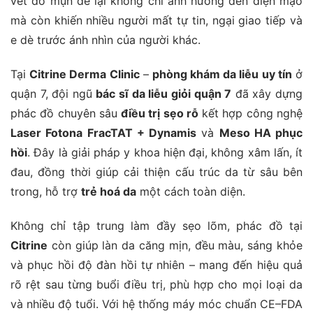
vết do mụn để lại không chỉ ảnh hưởng đến diện mạo
mà còn khiến nhiều người mất tự tin, ngại giao tiếp và
e dè trước ánh nhìn của người khác.
Tại
Citrine Derma Clinic
–
phòng khám da liễu uy tín
ở
quận 7, đội ngũ
bác sĩ da liễu giỏi quận 7
đã xây dựng
phác đồ chuyên sâu
điều trị sẹo rỗ
kết hợp công nghệ
Laser Fotona FracTAT + Dynamis
và
Meso HA phục
hồi
. Đây là giải pháp y khoa hiện đại, không xâm lấn, ít
đau, đồng thời giúp cải thiện cấu trúc da từ sâu bên
trong, hỗ trợ
trẻ hoá da
một cách toàn diện.
Không chỉ tập trung làm đầy sẹo lõm, phác đồ tại
Citrine
còn giúp làn da căng mịn, đều màu, sáng khỏe
và phục hồi độ đàn hồi tự nhiên – mang đến hiệu quả
rõ rệt sau từng buổi điều trị, phù hợp cho mọi loại da
và nhiều độ tuổi. Với hệ thống máy móc chuẩn CE–FDA