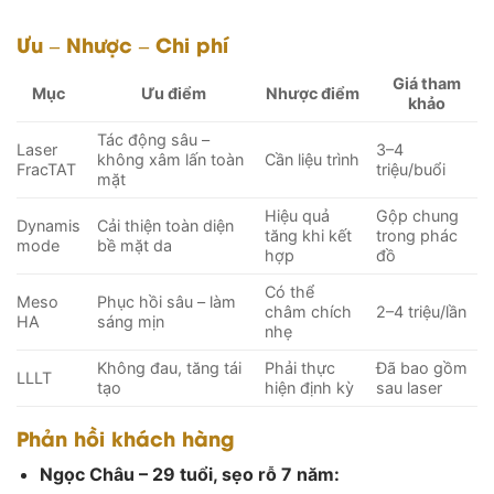
Ưu – Nhược – Chi phí
Giá tham
Mục
Ưu điểm
Nhược điểm
khảo
Tác động sâu –
Laser
3–4
không xâm lấn toàn
Cần liệu trình
FracTAT
triệu/buổi
mặt
Hiệu quả
Gộp chung
Dynamis
Cải thiện toàn diện
tăng khi kết
trong phác
mode
bề mặt da
hợp
đồ
Có thể
Meso
Phục hồi sâu – làm
châm chích
2–4 triệu/lần
HA
sáng mịn
nhẹ
Không đau, tăng tái
Phải thực
Đã bao gồm
LLLT
tạo
hiện định kỳ
sau laser
Phản hồi khách hàng
Ngọc Châu – 29 tuổi, sẹo rỗ 7 năm: