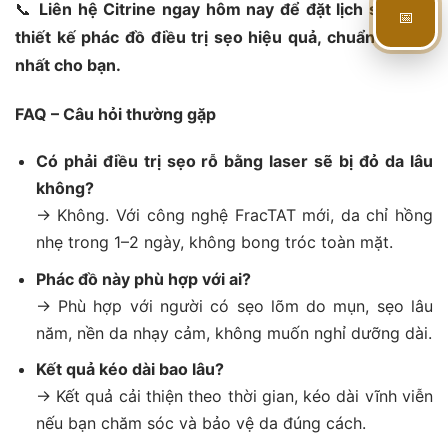
📞
Liên hệ Citrine ngay hôm nay để đặt lịch soi da &
📅
thiết kế phác đồ điều trị sẹo hiệu quả, chuẩn y khoa
nhất cho bạn.
FAQ – Câu hỏi thường gặp
Có phải điều trị sẹo rỗ bằng laser sẽ bị đỏ da lâu
không?
→ Không. Với công nghệ FracTAT mới, da chỉ hồng
nhẹ trong 1–2 ngày, không bong tróc toàn mặt.
Phác đồ này phù hợp với ai?
→ Phù hợp với người có sẹo lõm do mụn, sẹo lâu
năm, nền da nhạy cảm, không muốn nghỉ dưỡng dài.
Kết quả kéo dài bao lâu?
→ Kết quả cải thiện theo thời gian, kéo dài vĩnh viễn
nếu bạn chăm sóc và bảo vệ da đúng cách.