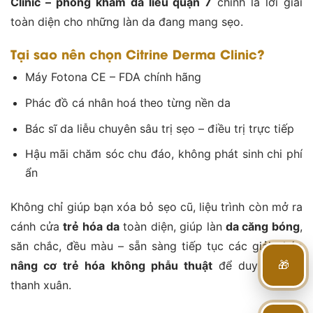
Clinic – phòng khám da liễu quận 7
chính là lời giải
toàn diện cho những làn da đang mang sẹo.
Tại sao nên chọn Citrine Derma Clinic?
Máy Fotona CE – FDA chính hãng
Phác đồ cá nhân hoá theo từng nền da
Bác sĩ da liễu chuyên sâu trị sẹo – điều trị trực tiếp
Hậu mãi chăm sóc chu đáo, không phát sinh chi phí
ẩn
Không chỉ giúp bạn xóa bỏ sẹo cũ, liệu trình còn mở ra
cánh cửa
trẻ hóa da
toàn diện, giúp làn
da căng bóng
,
săn chắc, đều màu – sẵn sàng tiếp tục các giải pháp
🎁
nâng cơ trẻ hóa không phẫu thuật
để duy trì tuổi
thanh xuân.