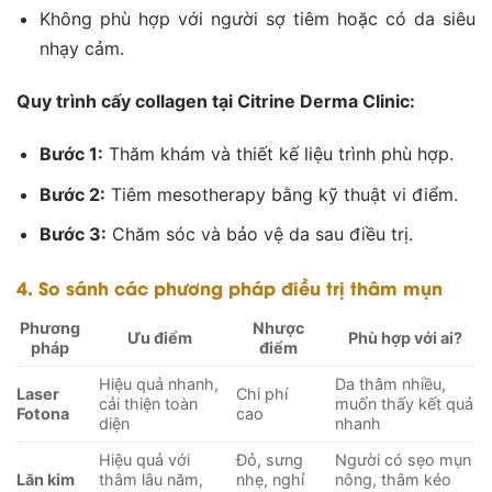
Không phù hợp với người sợ tiêm hoặc có da siêu
nhạy cảm.
Quy trình cấy collagen tại Citrine Derma Clinic:
Bước 1:
Thăm khám và thiết kế liệu trình phù hợp.
Bước 2:
Tiêm mesotherapy bằng kỹ thuật vi điểm.
Bước 3:
Chăm sóc và bảo vệ da sau điều trị.
4. So sánh các phương pháp điều trị thâm mụn
Phương
Nhược
Ưu điểm
Phù hợp với ai?
pháp
điểm
Hiệu quả nhanh,
Da thâm nhiều,
Laser
Chi phí
cải thiện toàn
muốn thấy kết quả
Fotona
cao
diện
nhanh
Hiệu quả với
Đỏ, sưng
Người có sẹo mụn
Lăn kim
thâm lâu năm,
nhẹ, nghỉ
nông, thâm kéo