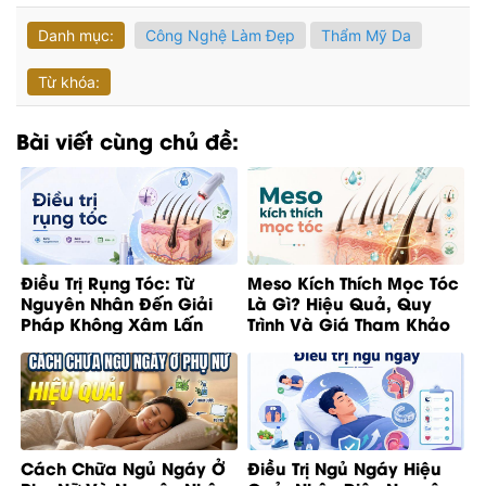
Danh mục:
Công Nghệ Làm Đẹp
Thẩm Mỹ Da
Từ khóa:
Bài viết cùng chủ đề:
Điều Trị Rụng Tóc: Từ
Meso Kích Thích Mọc Tóc
Nguyên Nhân Đến Giải
Là Gì? Hiệu Quả, Quy
Pháp Không Xâm Lấn
Trình Và Giá Tham Khảo
Cách Chữa Ngủ Ngáy Ở
Điều Trị Ngủ Ngáy Hiệu