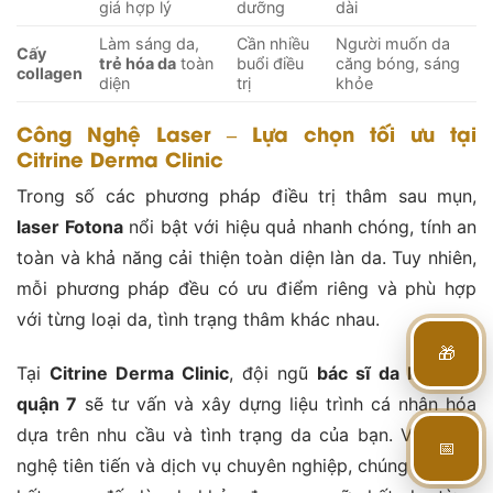
giá hợp lý
dưỡng
dài
Làm sáng da,
Cần nhiều
Người muốn da
Cấy
trẻ hóa da
toàn
buổi điều
căng bóng, sáng
collagen
diện
trị
khỏe
Công Nghệ Laser – Lựa chọn tối ưu tại
Citrine Derma Clinic
Trong số các phương pháp điều trị thâm sau mụn,
laser Fotona
nổi bật với hiệu quả nhanh chóng, tính an
toàn và khả năng cải thiện toàn diện làn da. Tuy nhiên,
mỗi phương pháp đều có ưu điểm riêng và phù hợp
với từng loại da, tình trạng thâm khác nhau.
🎁
Tại
Citrine Derma Clinic
, đội ngũ
bác sĩ da liễu giỏi
quận 7
sẽ tư vấn và xây dựng liệu trình cá nhân hóa
dựa trên nhu cầu và tình trạng da của bạn. Với công
📅
nghệ tiên tiến và dịch vụ chuyên nghiệp, chúng tôi cam