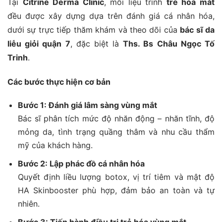
Tại
Citrine Derma Clinic
, mỗi liệu trình
trẻ hóa mắt
đều được xây dựng dựa trên đánh giá cá nhân hóa,
dưới sự trực tiếp thăm khám và theo dõi của
bác sĩ da
liễu giỏi quận 7
, đặc biệt là
Ths. Bs Châu Ngọc Tố
Trinh
.
Các bước thực hiện cơ bản
Bước 1: Đánh giá lâm sàng vùng mắt
Bác sĩ phân tích mức độ nhăn động – nhăn tĩnh, độ
mỏng da, tình trạng quầng thâm và nhu cầu thẩm
mỹ của khách hàng.
Bước 2: Lập phác đồ cá nhân hóa
Quyết định liều lượng botox, vị trí tiêm và mật độ
HA Skinbooster phù hợp, đảm bảo an toàn và tự
nhiên.
Bước 3: Tiến hành điều trị trẻ hóa vùng mắt