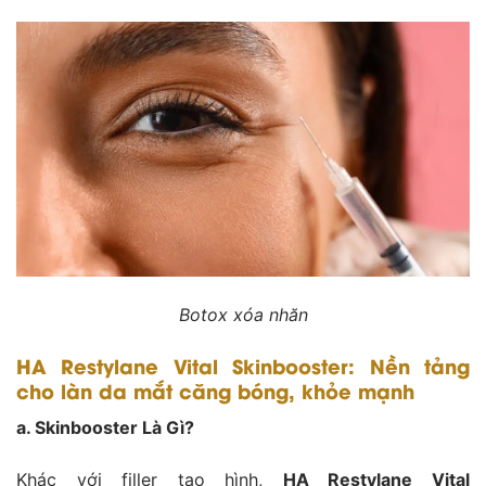
Botox xóa nhăn
HA Restylane Vital Skinbooster: Nền tảng
cho làn da mắt căng bóng, khỏe mạnh
a. Skinbooster Là Gì?
Khác với filler tạo hình,
HA Restylane Vital