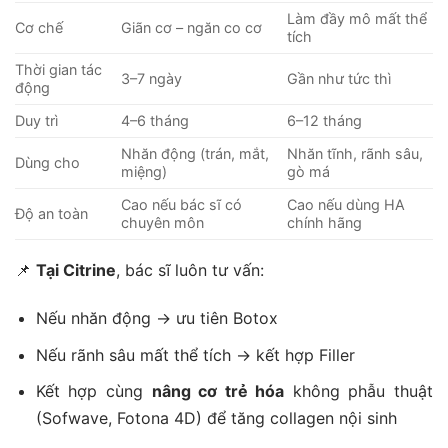
Làm đầy mô mất thể
Cơ chế
Giãn cơ – ngăn co cơ
tích
Thời gian tác
3–7 ngày
Gần như tức thì
động
Duy trì
4–6 tháng
6–12 tháng
Nhăn động (trán, mắt,
Nhăn tĩnh, rãnh sâu,
Dùng cho
miệng)
gò má
Cao nếu bác sĩ có
Cao nếu dùng HA
Độ an toàn
chuyên môn
chính hãng
📌
Tại Citrine
, bác sĩ luôn tư vấn:
Nếu nhăn động → ưu tiên Botox
Nếu rãnh sâu mất thể tích → kết hợp Filler
Kết hợp cùng
nâng cơ trẻ hóa
không phẫu thuật
(Sofwave, Fotona 4D) để tăng collagen nội sinh