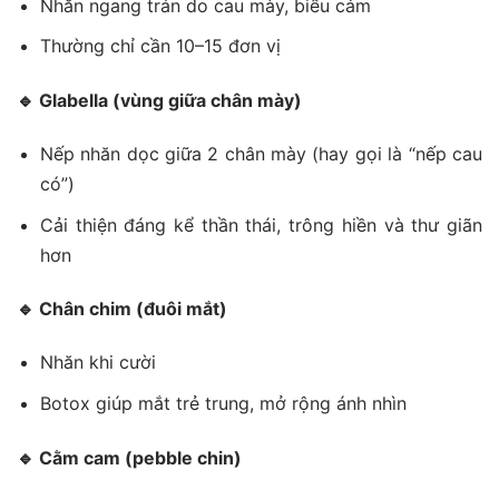
Nhăn ngang trán do cau mày, biểu cảm
Thường chỉ cần 10–15 đơn vị
🔹
Glabella (vùng giữa chân mày)
Nếp nhăn dọc giữa 2 chân mày (hay gọi là “nếp cau
có”)
Cải thiện đáng kể thần thái, trông hiền và thư giãn
hơn
🔹
Chân chim (đuôi mắt)
Nhăn khi cười
Botox giúp mắt trẻ trung, mở rộng ánh nhìn
🔹
Cằm cam (pebble chin)