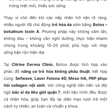
trông mệt mỏi, thiếu sức sống
Thay vì chờ đến khi các nếp nhăn trở nên rõ ràng,
nhiều người đã chủ động
trẻ hóa da
sớm bằng
Botox –
botulinum toxin A
. Phương pháp này không xâm lấn,
không đau – không cần nghỉ dưỡng, thực hiện nhanh
chóng trong khoảng 15–20 phút, phù hợp với nhịp
sống bận rộn hiện đại
Tại
Citrine Derma Clinic
, Botox được tích hợp vào
phác đồ
nâng cơ trẻ hóa không phẫu thuật
, kết hợp
cùng:
Sofwave, Laser Fotona 4D, Meso HA, PRP phục
hồi collagen nội sinh
. Với công nghệ tiên tiến và đội
ngũ
bác sĩ da liễu giỏi quận 7
, mỗi liệu trình đều được
cá nhân hóa, giúp bạn lấy lại diện mạo tươi trẻ một
cách tự nhiên, an toàn và chuẩn y khoa.