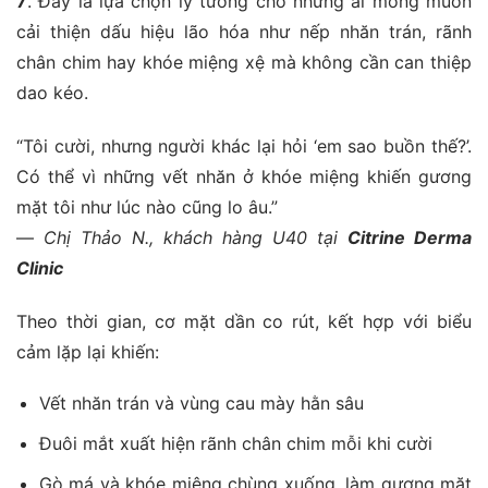
7
. Đây là lựa chọn lý tưởng cho những ai mong muốn
cải thiện dấu hiệu lão hóa như nếp nhăn trán, rãnh
chân chim hay khóe miệng xệ mà không cần can thiệp
dao kéo.
“Tôi cười, nhưng người khác lại hỏi ‘em sao buồn thế?’.
Có thể vì những vết nhăn ở khóe miệng khiến gương
mặt tôi như lúc nào cũng lo âu.”
—
Chị Thảo N., khách hàng U40 tại
Citrine Derma
Clinic
Theo thời gian, cơ mặt dần co rút, kết hợp với biểu
cảm lặp lại khiến:
Vết nhăn trán và vùng cau mày hằn sâu
Đuôi mắt xuất hiện rãnh chân chim mỗi khi cười
Gò má và khóe miệng chùng xuống, làm gương mặt