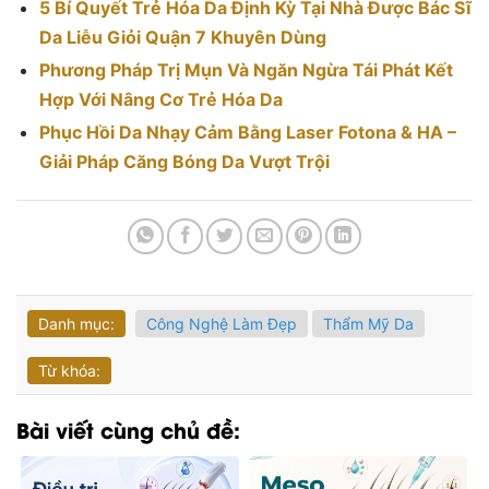
5 Bí Quyết Trẻ Hóa Da Định Kỳ Tại Nhà Được Bác Sĩ
Da Liễu Giỏi Quận 7 Khuyên Dùng
Phương Pháp Trị Mụn Và Ngăn Ngừa Tái Phát Kết
Hợp Với Nâng Cơ Trẻ Hóa Da
Phục Hồi Da Nhạy Cảm Bằng Laser Fotona & HA –
Giải Pháp Căng Bóng Da Vượt Trội
Danh mục:
Công Nghệ Làm Đẹp
Thẩm Mỹ Da
Từ khóa:
Bài viết cùng chủ đề: