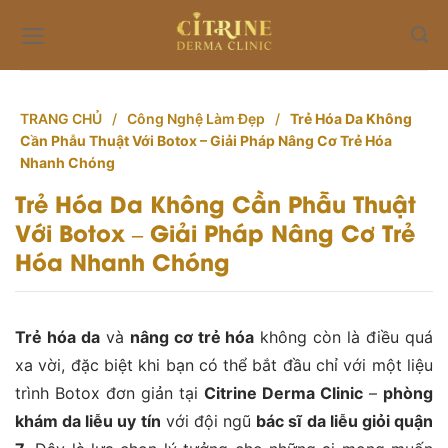
Skip
to
content
TRANG CHỦ
/
Công Nghệ Làm Đẹp
/
Trẻ Hóa Da Không
Cần Phẫu Thuật Với Botox – Giải Pháp Nâng Cơ Trẻ Hóa
Nhanh Chóng
Trẻ Hóa Da Không Cần Phẫu Thuật
Với Botox – Giải Pháp Nâng Cơ Trẻ
Hóa Nhanh Chóng
Trẻ hóa da
và
nâng cơ trẻ hóa
không còn là điều quá
xa vời, đặc biệt khi bạn có thể bắt đầu chỉ với một liệu
trình Botox đơn giản tại
Citrine Derma Clinic
–
phòng
khám da liễu uy tín
với đội ngũ
bác sĩ da liễu giỏi quận