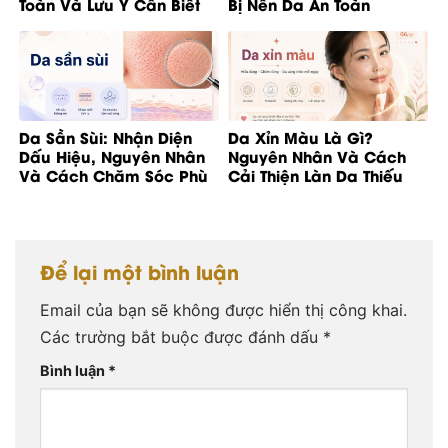
Toàn Và Lưu Ý Cần Biết
Bị Nền Da An Toàn
Da Sần Sùi: Nhận Diện
Da Xỉn Màu Là Gì?
Dấu Hiệu, Nguyên Nhân
Nguyên Nhân Và Cách
Và Cách Chăm Sóc Phù
Cải Thiện Làn Da Thiếu
Hợp
Rạng Rỡ
Để lại một bình luận
Email của bạn sẽ không được hiển thị công khai.
Các trường bắt buộc được đánh dấu
*
Bình luận
*