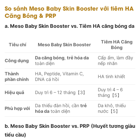
So sánh Meso Baby Skin Booster với tiêm HA
Căng Bóng & PRP
a. Meso Baby Skin Booster vs. Tiêm HA căng bóng da
Tiêm HA Căng
Tiêu chí
Meso Baby Skin Booster
Bóng
Da căng bóng
,
trẻ hóa da
Cấp ẩm, làm đầy
Công dụng
toàn diện
nếp nhăn
Thành
HA, Peptide, Vitamin C,
HA tinh khiết
phần chính
DNA cá hồi
Duy trì 4 – 6
Hiệu quả
Duy trì 6 – 12 tháng【3】
tháng【5】
Da thiếu đàn hồi, cần
trẻ
Da khô, thiếu
Phù hợp với
hóa da
toàn diện
nước【5】
b. Meso Baby Skin Booster vs. PRP (Huyết tương giàu
tiểu cầu)