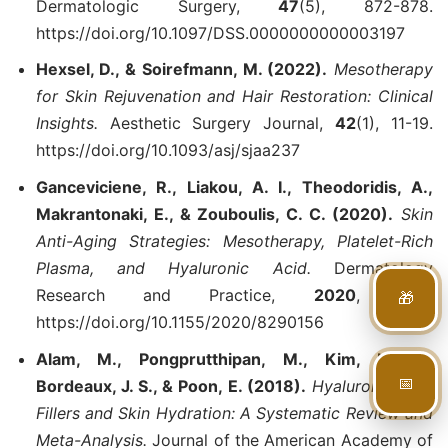
Dermatologic Surgery,
47
(5), 872-878.
https://doi.org/10.1097/DSS.0000000000003197
Hexsel, D., & Soirefmann, M. (2022).
Mesotherapy
for Skin Rejuvenation and Hair Restoration: Clinical
Insights.
Aesthetic Surgery Journal,
42
(1), 11-19.
https://doi.org/10.1093/asj/sjaa237
Ganceviciene, R., Liakou, A. I., Theodoridis, A.,
Makrantonaki, E., & Zouboulis, C. C. (2020).
Skin
Anti-Aging Strategies: Mesotherapy, Platelet-Rich
Plasma, and Hyaluronic Acid.
Dermatology
🎁
Research and Practice,
2020
, 1-12.
https://doi.org/10.1155/2020/8290156
Alam, M., Pongprutthipan, M., Kim, N. A.,
📅
Bordeaux, J. S., & Poon, E. (2018).
Hyaluronic Acid
Fillers and Skin Hydration: A Systematic Review and
Meta-Analysis.
Journal of the American Academy of