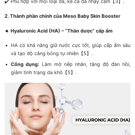
✔️ Phù hợp với mọi loại da, kể cả da nhạy cảm【3】.
2. Thành phần chính của Meso Baby Skin Booster
🔸
Hyaluronic Acid (HA) – “Thần dược” cấp ẩm
HA có khả năng giữ nước cực tốt, giúp cấp ẩm sâu
và tạo độ căng bóng tự nhiên【5】.
Công dụng:
Làm mờ nếp nhăn, tăng độ đàn hồi,
giảm tình trạng da khô【5】.