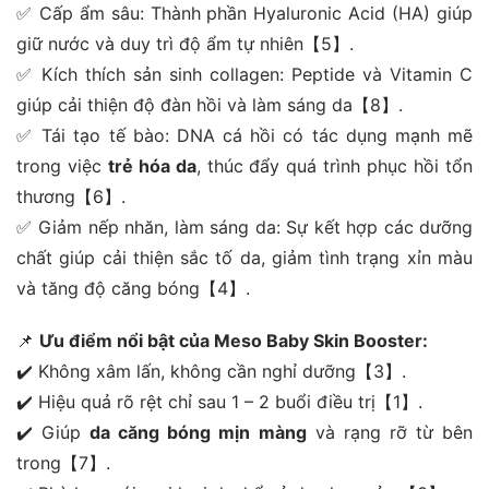
✅ Cấp ẩm sâu: Thành phần Hyaluronic Acid (HA) giúp
giữ nước và duy trì độ ẩm tự nhiên【5】.
✅ Kích thích sản sinh collagen: Peptide và Vitamin C
giúp cải thiện độ đàn hồi và làm sáng da【8】.
✅ Tái tạo tế bào: DNA cá hồi có tác dụng mạnh mẽ
trong việc
trẻ hóa da
, thúc đẩy quá trình phục hồi tổn
thương【6】.
✅ Giảm nếp nhăn, làm sáng da: Sự kết hợp các dưỡng
chất giúp cải thiện sắc tố da, giảm tình trạng xỉn màu
và tăng độ căng bóng【4】.
📌
Ưu điểm nổi bật của Meso Baby Skin Booster:
✔️ Không xâm lấn, không cần nghỉ dưỡng【3】.
✔️ Hiệu quả rõ rệt chỉ sau 1 – 2 buổi điều trị【1】.
✔️ Giúp
da căng bóng mịn màng
và rạng rỡ từ bên
trong【7】.