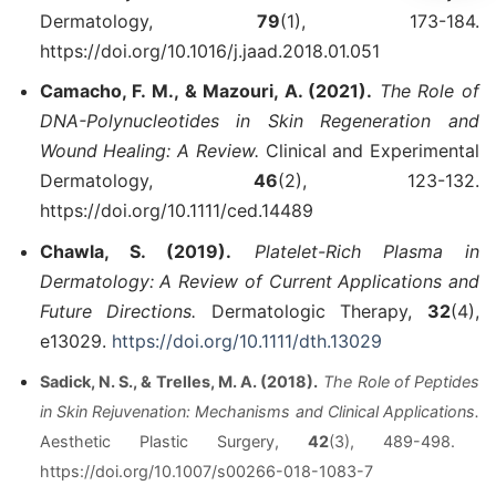
Dermatology,
79
(1), 173-184.
https://doi.org/10.1016/j.jaad.2018.01.051
Camacho, F. M., & Mazouri, A. (2021).
The Role of
DNA-Polynucleotides in Skin Regeneration and
Wound Healing: A Review.
Clinical and Experimental
Dermatology,
46
(2), 123-132.
https://doi.org/10.1111/ced.14489
Chawla, S. (2019).
Platelet-Rich Plasma in
Dermatology: A Review of Current Applications and
Future Directions.
Dermatologic Therapy,
32
(4),
e13029.
https://doi.org/10.1111/dth.13029
Sadick, N. S., & Trelles, M. A. (2018).
The Role of Peptides
in Skin Rejuvenation: Mechanisms and Clinical Applications.
Aesthetic Plastic Surgery,
42
(3), 489-498.
https://doi.org/10.1007/s00266-018-1083-7