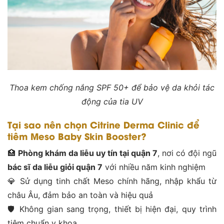
Thoa kem chống nắng SPF 50+ để bảo vệ da khỏi tác
động của tia UV
Tại sao nên chọn Citrine Derma Clinic để
tiêm Meso Baby Skin Booster?
🏥
Phòng khám da liễu uy tín tại quận 7
, nơi có đội ngũ
bác sĩ da liễu giỏi quận 7
với nhiều năm kinh nghiệm
💎 Sử dụng tinh chất Meso chính hãng, nhập khẩu từ
châu Âu, đảm bảo an toàn và hiệu quả
🛡️ Không gian sang trọng, thiết bị hiện đại, quy trình
tiêm chuẩn y khoa