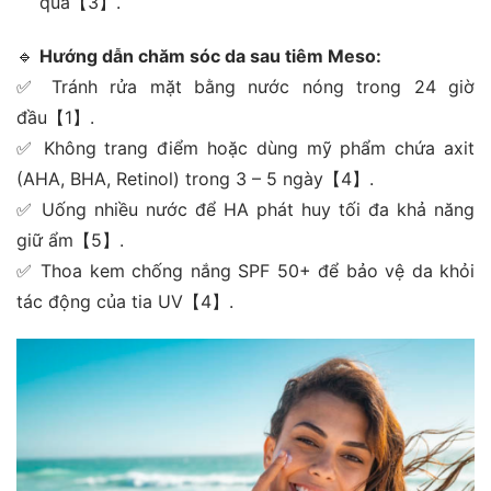
quả【3】.
🔹
Hướng dẫn chăm sóc da sau tiêm Meso:
✅ Tránh rửa mặt bằng nước nóng trong 24 giờ
đầu【1】.
✅ Không trang điểm hoặc dùng mỹ phẩm chứa axit
(AHA, BHA, Retinol) trong 3 – 5 ngày【4】.
✅ Uống nhiều nước để HA phát huy tối đa khả năng
giữ ẩm【5】.
✅ Thoa kem chống nắng SPF 50+ để bảo vệ da khỏi
tác động của tia UV【4】.