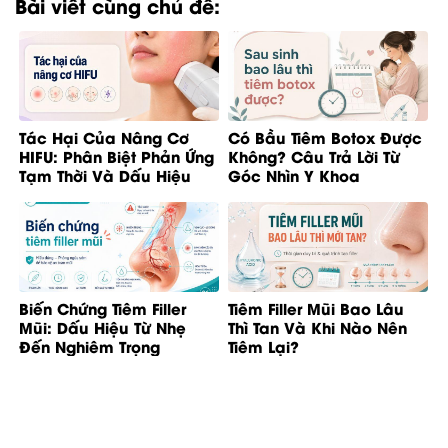
Bài viết cùng chủ đề:
Tác Hại Của Nâng Cơ
Có Bầu Tiêm Botox Được
HIFU: Phân Biệt Phản Ứng
Không? Câu Trả Lời Từ
Tạm Thời Và Dấu Hiệu
Góc Nhìn Y Khoa
Bất Thường
Biến Chứng Tiêm Filler
Tiêm Filler Mũi Bao Lâu
Mũi: Dấu Hiệu Từ Nhẹ
Thì Tan Và Khi Nào Nên
Đến Nghiêm Trọng
Tiêm Lại?