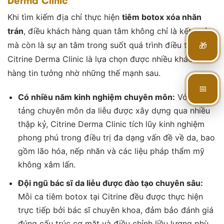
Khi tìm kiếm địa chỉ thực hiện
tiêm botox xóa nhăn
trán
, điều khách hàng quan tâm không chỉ là kết quả
mà còn là sự an tâm trong suốt quá trình điều trị.
🎁
Citrine Derma Clinic
là lựa chọn được nhiều khách
hàng tin tưởng nhờ những thế mạnh sau.
📅
Có nhiều năm kinh nghiệm chuyên môn:
Với nền
tảng chuyên môn da liễu được xây dựng qua nhiều
thập kỷ, Citrine Derma Clinic tích lũy kinh nghiệm
phong phú trong điều trị đa dạng vấn đề về da, bao
gồm lão hóa, nếp nhăn và các liệu pháp thẩm mỹ
không xâm lấn.
Đội ngũ bác sĩ da liễu được đào tạo chuyên sâu:
Mỗi ca tiêm botox tại Citrine đều được thực hiện
trực tiếp bởi bác sĩ chuyên khoa, đảm bảo đánh giá
đúng cấu trúc cơ mặt và điều chỉnh liều lượng phù