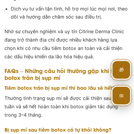
Dịch vụ tư vấn tận tình, hỗ trợ mọi lúc mọi nơi, theo
dõi và hướng dẫn chăm sóc sau điều trị.
Nhờ sự chuyên nghiệm và uy tín Citrine Derma Clinic
đang trở thành địa chỉ được nhiều khách hàng lựa
chọn khi có nhu cầu tiêm botox an toàn và cải thiện
các dấu hiệu khiến da lão hóa hiệu quả.
🎁
FAQs – Những câu hỏi thường gặp khi tiêm
botox trán bị sụp mí
Tiêm botox trán bị sụp mí thì bao lâu sẽ hết?
📅
Thường tình trạng sụp mí sẽ được cải thiện sau 3–6
tuần và sẽ hết hoàn toàn khi botox giảm tác dụng
trong 3–4 tháng.
Bị sụp mí sau tiêm botox có tự khỏi không?