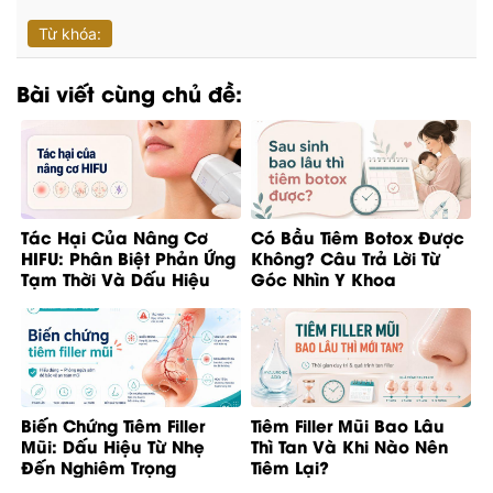
Từ khóa:
Bài viết cùng chủ đề:
Tác Hại Của Nâng Cơ
Có Bầu Tiêm Botox Được
HIFU: Phân Biệt Phản Ứng
Không? Câu Trả Lời Từ
Tạm Thời Và Dấu Hiệu
Góc Nhìn Y Khoa
Bất Thường
Biến Chứng Tiêm Filler
Tiêm Filler Mũi Bao Lâu
Mũi: Dấu Hiệu Từ Nhẹ
Thì Tan Và Khi Nào Nên
Đến Nghiêm Trọng
Tiêm Lại?