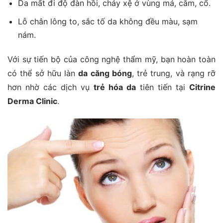
Da mất đi độ đàn hồi, chảy xệ ở vùng má, cằm, cổ.
Lỗ chân lông to, sắc tố da không đều màu, sạm
nám.
Với sự tiến bộ của công nghệ thẩm mỹ, bạn hoàn toàn
có thể sở hữu làn
da căng bóng
, trẻ trung, và rạng rỡ
hơn nhờ các dịch vụ
trẻ hóa da
tiên tiến tại
Citrine
Derma Clinic
.