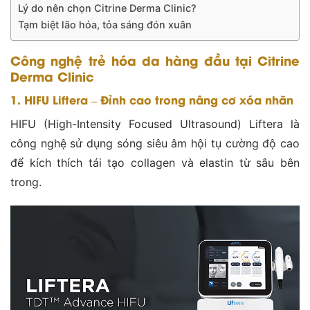
Lý do nên chọn Citrine Derma Clinic?
Tạm biệt lão hóa, tỏa sáng đón xuân
Công nghệ trẻ hóa da hàng đầu tại Citrine
Derma Clinic
1. HIFU Liftera – Đỉnh cao trong nâng cơ xóa nhăn
HIFU (High-Intensity Focused Ultrasound) Liftera là
công nghệ sử dụng sóng siêu âm hội tụ cường độ cao
để kích thích tái tạo collagen và elastin từ sâu bên
trong.