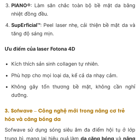
PIANO®
: Làm săn chắc toàn bộ bề mặt da bằng
nhiệt đồng đều.
SupErficial™
: Peel laser nhẹ, cải thiện bề mặt da và
tăng độ sáng mịn.
Ưu điểm của laser Fotona 4D
Kích thích sản sinh collagen tự nhiên.
Phù hợp cho mọi loại da, kể cả da nhạy cảm.
Không gây tổn thương bề mặt, không cần nghỉ
dưỡng.
3. Sofwave – Công nghệ mới trong nâng cơ trẻ
hóa và căng bóng da
Sofwave sử dụng sóng siêu âm đa điểm hội tụ ở lớp
trung bì, mang lại hiệu quả làm
da căng bóng
và
nâng