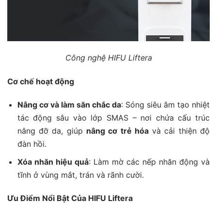
Công nghệ HIFU Liftera
Cơ chế hoạt động
Nâng cơ và làm săn chắc da
: Sóng siêu âm tạo nhiệt
tác động sâu vào lớp SMAS – nơi chứa cấu trúc
nâng đỡ da, giúp
nâng cơ trẻ hóa
và cải thiện độ
đàn hồi.
Xóa nhăn hiệu quả
: Làm mờ các nếp nhăn động và
tĩnh ở vùng mắt, trán và rãnh cười.
Ưu Điểm Nổi Bật Của HIFU Liftera