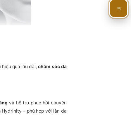
📅
ì hiệu quả lâu dài,
chăm sóc da
àng
và hỗ trợ phục hồi chuyên
 Hydrinity – phù hợp với làn da