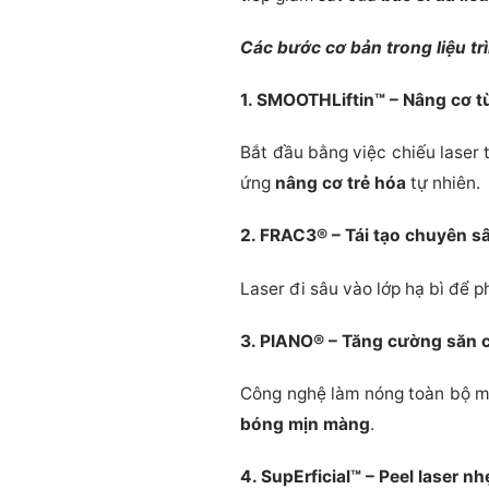
Các bước cơ bản trong liệu tr
1. SMOOTHLiftin™ – Nâng cơ t
Bắt đầu bằng việc chiếu laser 
ứng
nâng cơ trẻ hóa
tự nhiên.
2. FRAC3® – Tái tạo chuyên s
Laser đi sâu vào lớp hạ bì để p
3. PIANO® – Tăng cường săn 
Công nghệ làm nóng toàn bộ mô 
bóng mịn màng
.
4. SupErficial™ – Peel laser n