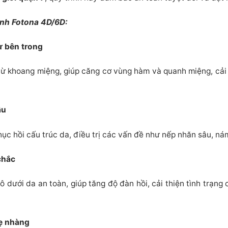
ình Fotona 4D/6D:
ừ bên trong
từ khoang miệng, giúp căng cơ vùng hàm và quanh miệng, cải 
âu
hục hồi cấu trúc da, điều trị các vấn đề như nếp nhăn sâu, nám
chắc
dưới da an toàn, giúp tăng độ đàn hồi, cải thiện tình trạng
hẹ nhàng