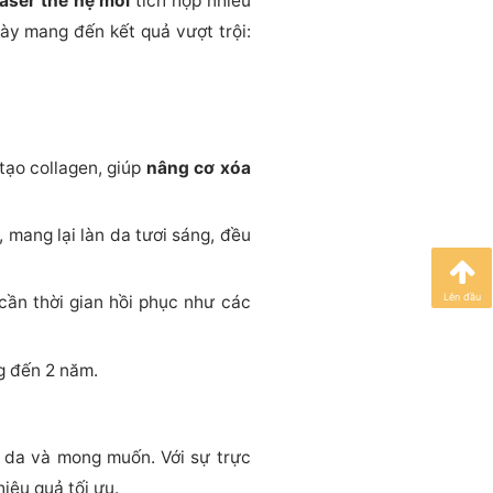
laser thế hệ mới
tích hợp nhiều
ày mang đến kết quả vượt trội:
tạo collagen, giúp
nâng cơ xóa
 mang lại làn da tươi sáng, đều
Lên đầu
 cần thời gian hồi phục như các
ng đến 2 năm.
ng da và mong muốn. Với sự trực
hiệu quả tối ưu.