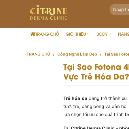
Skip
to
content
TRANG CHỦ
GIỚI THIỆU
BODY
NÂN
TRANG CHỦ
/
Công Nghệ Làm Đẹp
/
Tại Sao Fot
Tại Sao Fotona 
Vực Trẻ Hóa Da
Trẻ hóa da
đang trở thành xu 
tươi trẻ, căng bóng và đàn hồi
lựa chọn tối ưu cho quá trình
t
Tại
Citrine Derma Clinic
–
phòn