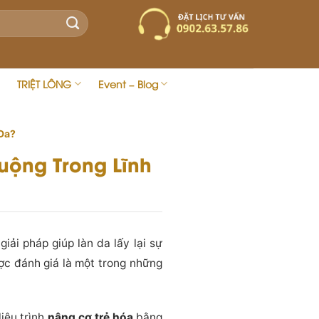
TRIỆT LÔNG
Event – Blog
Da?
uộng Trong Lĩnh
ải pháp giúp làn da lấy lại sự
ược đánh giá là một trong những
 liệu trình
nâng cơ trẻ hóa
bằng