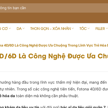
G CƠ
DA
THON GỌN – XÓA NHĂN
TÓC
FILLER
ona 4D/6D Là Công Nghệ Được Ưa Chuộng Trong Lĩnh Vực Trẻ Hóa 
4D/6D Là Công Nghệ Được Ưa Ch
?
hướng hàng đầu trong lĩnh vực thẩm mỹ hiện đại, mang đến gi
 tự nhiên. Trong số các công nghệ tiên tiến, Fotona 4D/6D đ
rẻ hóa da
toàn diện mà không cần phẫu thuật.
g khám da liễu uy tín
với đội ngũ
bác sĩ da liễu giỏi quận 7
,