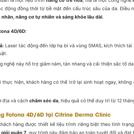
uần là một liệu trình
nâng cơ trẻ hóa
, mà là một công nghệ
ác động đồng thời từ bề mặt đến cấu trúc sâu của da. Điều n
nhăn, nâng cơ tự nhiên và sáng khỏe lâu dài
.
tona 4D/6D:
ả:
Laser tác động đến lớp hạ bì và vùng SMAS, kích thích tái 
ật.
 nghệ này hỗ trợ giảm nám, tàn nhang và cải thiện sắc tố da,
 thực hiện, khách hàng có thể trở lại sinh hoạt ngay, không
ơ địa và cách
chăm sóc da
, hiệu quả có thể duy trì từ 12 thá
ng Fotona 4D/6D tại Citrine Derma Clinic
khách hàng được thiết kế liệu trình riêng biệt theo tình trạ
u giỏi quận 7
, quy trình này đảm bảo an toàn tuyệt đối và đạt 