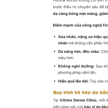
Fotona 4D/6D không chỉ đơn th
bước điều trị chuyên sâu để t
da căng bóng mịn màng, giảm 
Điểm mạnh của công nghệ Fo
Xóa nhăn, nâng cơ hiệu qu
nhăn
mà không cần phẫu thu
Da sáng mịn, đều màu:
Công
màu hơn.
Không nghỉ dưỡng:
Sau khi
phương pháp xâm lấn.
Hiệu quả lâu dài:
Tùy vào c
Quy trình trẻ hóa da bằ
Tại
Citrine Derma Clinic
, mỗi 
tiếp giám sát của
bác sĩ da liễ