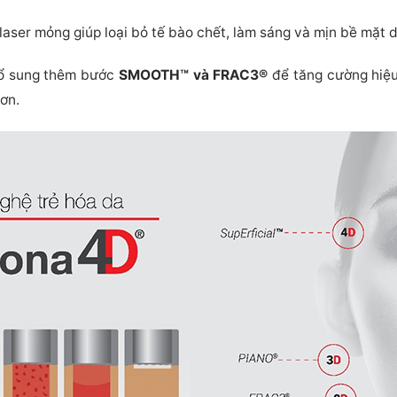
laser mỏng giúp loại bỏ tế bào chết, làm sáng và mịn bề mặt d
 bổ sung thêm bước
SMOOTH™ và FRAC3®
để tăng cường hiệ
hơn.