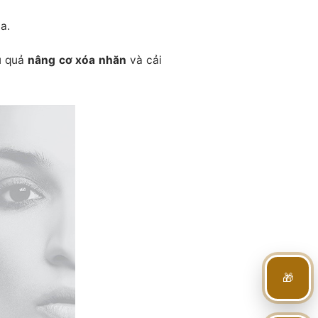
a.
u quả
nâng cơ xóa nhăn
và cải
🎁