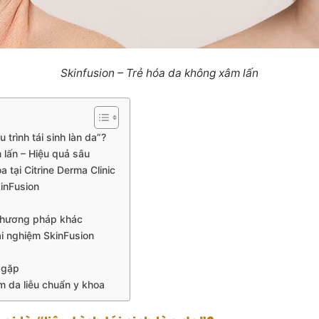
Skinfusion – Trẻ hóa da không xâm lấn
u trình tái sinh làn da”?
 lấn – Hiệu quả sâu
 tại Citrine Derma Clinic
kinFusion
 phương pháp khác
i nghiệm SkinFusion
 gặp
m da liễu chuẩn y khoa