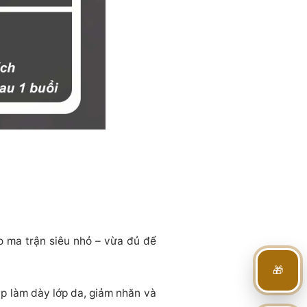
 ma trận siêu nhỏ – vừa đủ để
🎁
úp làm dày lớp da, giảm nhăn và