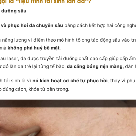
ọi là “liệu trình tái sinh làn da”?
ôi dưỡng sâu
ị và phục hồi da chuyên sâu
bằng cách kết hợp hai công nghệ
g năng lượng vi điểm theo mô hình tổ ong tác động sâu vào trun
a mà
không phá huỷ bề mặt
.
 sau laser, da được truyền tải dưỡng chất cao cấp giúp cấp ẩm
ừ đó làn da trẻ lại từng tế bào,
da căng bóng mịn màng
, đàn 
h tái sinh là vì
nó kích hoạt cơ chế tự phục hồi
, thay vì ph
tạo đúng cách, khỏe từ bên trong.