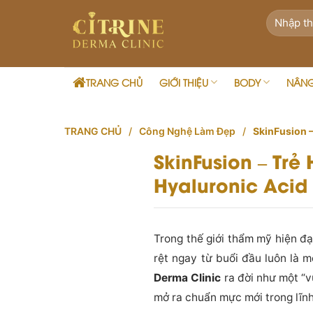
Skip
to
content
TRANG CHỦ
GIỚI THIỆU
BODY
NÂN
TRANG CHỦ
/
Công Nghệ Làm Đẹp
/
SkinFusion 
SkinFusion – Tr
Hyaluronic Acid
Trong thế giới thẩm mỹ hiện đạ
rệt ngay từ buổi đầu luôn là 
Derma Clinic
ra đời như một “v
mở ra chuẩn mực mới trong lĩn