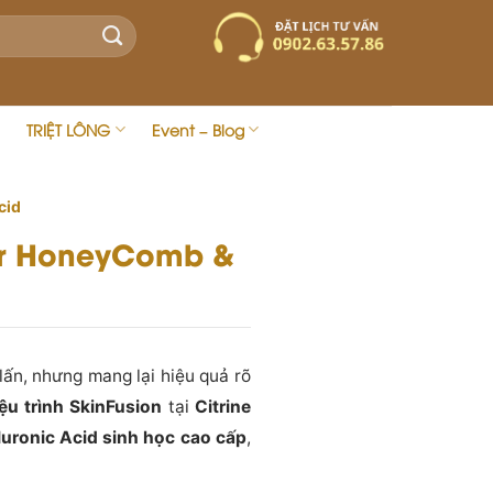
TRIỆT LÔNG
Event – Blog
cid
ser HoneyComb &
ấn, nhưng mang lại hiệu quả rõ
iệu trình SkinFusion
tại
Citrine
uronic Acid sinh học cao cấp
,