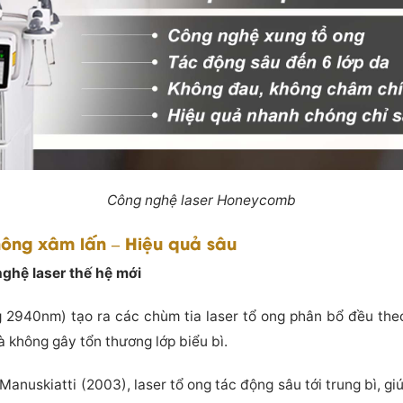
Công nghệ laser Honeycomb
hông xâm lấn – Hiệu quả sâu
ghệ laser thế hệ mới
2940nm) tạo ra các chùm tia laser tổ ong phân bổ đều theo
à không gây tổn thương lớp biểu bì.
anuskiatti (2003), laser tổ ong tác động sâu tới trung bì, gi