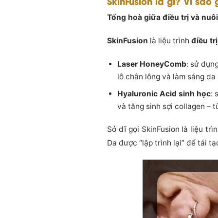
SkinFusion là gì? Vì sao g
Tổng hoà giữa điều trị và nu
SkinFusion
là liệu trình
điều tr
Laser HoneyComb
: sử dụn
lỗ chân lông và làm sáng d
Hyaluronic Acid sinh học
:
và tăng sinh sợi collagen – t
Sở dĩ gọi SkinFusion là liệu trìn
Da được “lập trình lại” để tái 