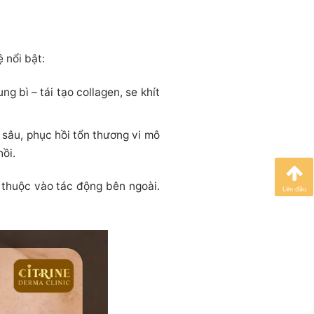
 nổi bật:
g bì – tái tạo collagen, se khít
 sâu, phục hồi tổn thương vi mô
hồi.
ụ thuộc vào tác động bên ngoài.
Lên đầu