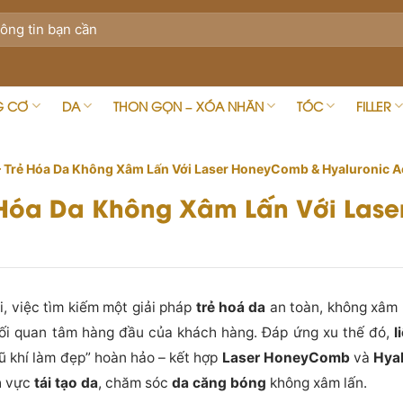
G CƠ
DA
THON GỌN – XÓA NHĂN
TÓC
FILLER
– Trẻ Hóa Da Không Xâm Lấn Với Laser HoneyComb & Hyaluronic A
ẻ Hóa Da Không Xâm Lấn Với La
i, việc tìm kiếm một giải pháp
trẻ hoá da
an toàn, không xâm l
mối quan tâm hàng đầu của khách hàng. Đáp ứng xu thế đó,
l
ũ khí làm đẹp” hoàn hảo – kết hợp
Laser HoneyComb
và
Hyal
h vực
tái tạo da
, chăm sóc
da căng bóng
không xâm lấn.