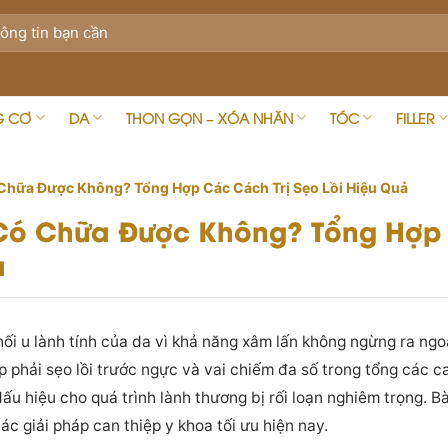
G CƠ
DA
THON GỌN – XÓA NHĂN
TÓC
FILLER
Chữa Được Không? Tổng Hợp Các Cách Trị Sẹo Lồi Hiệu Quả
 Có Chữa Được Không? Tổng Hợp 
ả
ối u lành tính của da vì khả năng xâm lấn không ngừng ra ngo
 phải sẹo lồi trước ngực và vai chiếm đa số trong tổng các ca 
ấu hiệu cho quá trình lành thương bị rối loạn nghiêm trọng. Bài
các giải pháp can thiệp y khoa tối ưu hiện nay.