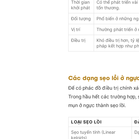
Thời gian
Có thể phát triển và
khởi phát
tổn thương.
Đối tượng
Phổ biến ở những ng
Vị trí
Thường phát triển ở n
Điều trị
Khó điều trị hơn, tỷ 
pháp kết hợp như phẫ
Các dạng sẹo lồi ở ngự
Để có phác đồ điều trị chính xác
Trong hầu hết các trường hợp, 
mụn ở ngực thành sẹo lồi.
LOẠI SẸO LỒI
Đ
Sẹo tuyến tính (Linear
Dạ
keloids)