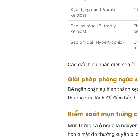
Sẹo dạng cục (Papular
Nổ
keloids)
Sẹo lan rộng (Butterfly
Ph
keloids)
b
Sẹo phì đại (Hypertrophic)
Ch
tr
Các dấu hiệu nhận diện sẹo lồi
Giải pháp phòng ngừa sẹ
Để ngăn chặn sự hình thành sẹo
thương vừa lành để đảm bảo hi
Kiểm soát mụn trứng 
Mụn trứng cá ở ngực là nguyên 
hơn ở mặt do thường xuyên bị c