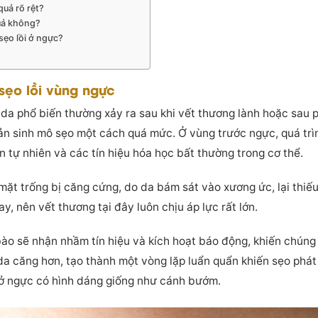
 quả rõ rệt?
quả không?
sẹo lồi ở ngực?
sẹo lồi vùng ngực
ạn da phổ biến thường xảy ra sau khi vết thương lành hoặc sau p
 sản sinh mô sẹo một cách quá mức. Ở vùng trước ngực, quá trì
n tự nhiên và các tín hiệu hóa học bất thường trong cơ thể.
ặt trống bị căng cứng, do da bám sát vào xương ức, lại thiếu
ay, nên vết thương tại đây luôn chịu áp lực rất lớn.
 bào sẽ nhận nhầm tín hiệu và kích hoạt báo động, khiến chúng 
da căng hơn, tạo thành một vòng lặp luẩn quẩn khiến sẹo phát 
i ở ngực có hình dáng giống như cánh bướm.