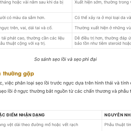
i tháng hoặc vài năm sau khi da bị
Xuất hiện sớm, thường trong
ười có màu da sẫm hơn.
Có thể xảy ra ở mọi loại da và
gực trên, vai, dái tai và cổ.
Thường xuất hiện ở những v
lệ tái phát cao, thường cần các liệu
Dễ điều trị hơn, thường đáp 
u thuật cộng với xạ trị.
bảo tồn như tiêm steroid hoặc
So sánh sẹo lồi và sẹo phì đại
c thường gặp
, việc phân loại sẹo lồi trước ngực dựa trên hình thái và tính 
sẹo lồi ở ngực thường bắt nguồn từ các chấn thương và phẫu 
ẶC ĐIỂM NHẬN DẠNG
NGUYÊN NH
ng vệt dài theo đường mổ hoặc vết rạch
Phẫu thuật t