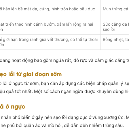
i hẳn lên bề mặt da, cứng, hình tròn hoặc bầu dục
Mụn trứng cá
át triển theo hình cánh bướm, xâm lấn rộng ra hai
Sức căng da l
ên
sẹo lồi
ỉ giới hạn trong ranh giới vết thương, có thể tự thoái
Bỏng nhiệt, t
iển
 đang hoạt động bao gồm ngứa rát, đỏ rực và cảm giác căng t
o lồi từ giai đoạn sớm
 lồi ở ngực từ sớm, bạn cần áp dụng các biện pháp quản lý s
ệu quả tốt nhất. Một số cách ngăn ngừa được khuyên dùng h
cá ở ngực
nhân phổ biến ở gây nên sẹo lồi dạng cục ở vùng xương ức. M
he phủ bởi quần áo và mồ hôi, dễ dẫn đến nhiễm trùng sâu.