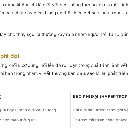
i ở ngực không chỉ là một vết sẹo thông thường, mà là một tìn
ủa các chất gây viêm trong cơ thể khiến vết sẹo luôn trong tr
đây cho thấy sẹo lồi thường xảy ra ở nhóm người trẻ, từ 10 đế
 phì đại
hững khối u xơ cứng, nổi lên do rối loạn trong quá trình lành 
giới hạn trong phạm vi vết thương ban đầu, sẹo lồi lại phát tri
)
SẸO PHÌ ĐẠI (HYPERTROP
 ra ngoài ranh giới vết thương.
Chỉ giới hạn trong ranh giới 
 hơn theo thời gian.
Thường cải thiện hoặc phẳng 