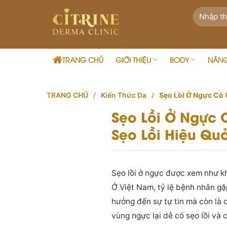
Skip
to
content
TRANG CHỦ
GIỚI THIỆU
BODY
NÂN
TRANG CHỦ
/
Kiến Thức Da
/
Sẹo Lồi Ở Ngực Có 
Sẹo Lồi Ở Ngực
Sẹo Lồi Hiệu Qu
Sẹo lồi ở ngực được xem như kh
Ở Việt Nam, tỷ lệ bệnh nhân gặp
hưởng đến sự tự tin mà còn là d
vùng ngực lại dễ có sẹo lồi và 