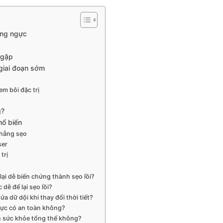
ùng ngực
 gặp
 giai đoạn sớm
em bôi đặc trị
g?
hổ biến
phẳng sẹo
ser
trị
lại dễ biến chứng thành sẹo lồi?
dễ để lại sẹo lồi?
a dữ dội khi thay đổi thời tiết?
ngực có an toàn không?
ến sức khỏe tổng thể không?