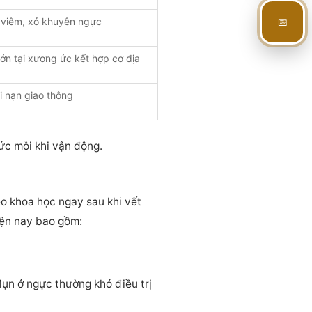
📅
 viêm, xỏ khuyên ngực
ớn tại xương ức kết hợp cơ địa
ai nạn giao thông
ức mỗi khi vận động.
ẹo khoa học ngay sau khi vết
iện nay bao gồm:
ụn ở ngực thường khó điều trị